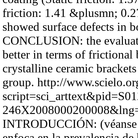
friction: 1.41 &plusmn; 0.
showed surface defects in bo
CONCLUSION: the evaluated
better in terms of frictiona
crystalline ceramic bracket
group.
http://www.scielo.or
script=sci_arttext&pid=S01
246X2008000200008&lng=
INTRODUCCIÓN: (véanse part
enfoca en la prevalencia de 