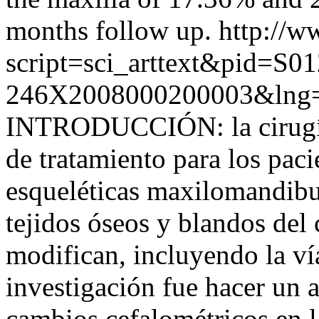
months follow up.
http://w
script=sci_arttext&pid=S01
246X2008000200003&lng=
INTRODUCCIÓN: la cirugía 
de tratamiento para los paci
esqueléticas maxilomandibul
tejidos óseos y blandos del
modifican, incluyendo la vía
investigación fue hacer un a
cambios cefalométricos en la