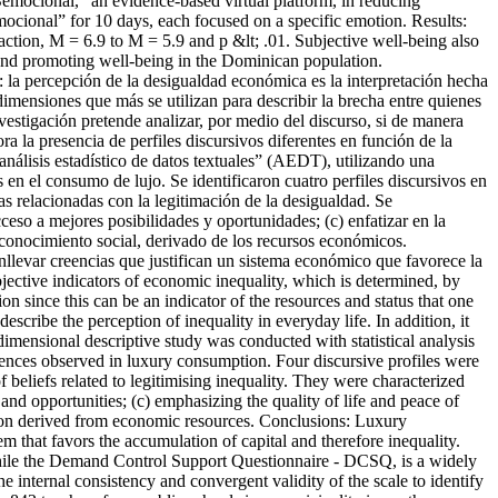
“Bemocional,” an evidence-based virtual platform, in reducing
ional” for 10 days, each focused on a specific emotion. Results:
ction, M = 6.9 to M = 5.9 and p &lt; .01. Subjective well-being also
and promoting well-being in the Dominican population.
la percepción de la desigualdad económica es la interpretación hecha
dimensiones que más se utilizan para describir la brecha entre quienes
vestigación pretende analizar, por medio del discurso, si de manera
a la presencia de perfiles discursivos diferentes en función de la
análisis estadístico de datos textuales” (AEDT), utilizando una
 en el consumo de lujo. Se identificaron cuatro perfiles discursivos en
as relacionadas con la legitimación de la desigualdad. Se
cceso a mejores posibilidades y oportunidades; (c) enfatizar en la
 reconocimiento social, derivado de los recursos económicos.
nllevar creencias que justifican un sistema económico que favorece la
bjective indicators of economic inequality, which is determined, by
 since this can be an indicator of the resources and status that one
scribe the perception of inequality in everyday life. In addition, it
imensional descriptive study was conducted with statistical analysis
rences observed in luxury consumption. Four discursive profiles were
beliefs related to legitimising inequality. They were characterized
s and opportunities; (c) emphasizing the quality of life and peace of
ition derived from economic resources. Conclusions: Luxury
em that favors the accumulation of capital and therefore inequality.
hile the Demand Control Support Questionnaire - DCSQ, is a widely
e internal consistency and convergent validity of the scale to identify