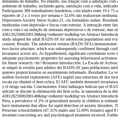
demandas do trabalho. No entanto, sua relação com a satisfação com a
ambiente de trabalho, incluindo garra, satisfação com a vida, indica
Participaram 389 trabalhadores brasileiros, com idades entre 19 e 75 
esportes de 2 a 3 vezes por semana e 32,6% não realizavam nenhuma.
Depression-Anxiety Stress Scales-21, via formulário online. Resultad
moderadas com depressão e fracas com estresse. A interação entre fator
com a vida e na redução de sintomas depressivos e de estresse, mas não
43812025000200138&lng=en&nrm=iso&tlng=en
Abstract Introduct
study adapted the adult BADS-SF for adolescent populations and eval
consent. Results: The adolescent version (BADS SFA) demonstrated a
two-factor structure, which was subsequently confirmed through conf
invariance across sex. As hypothesised, significant correlations were
adequate psychometric properties for assessing behavioural activation
for future research.<hr/>Resumen Introducción: La Escala de Activac
se adaptó la versión para adultos del BADS-SF para poblaciones adol
quienes proporcionaron su asentimiento informado. Resultados: La v
análisis factorial exploratorio (AFE) sugirió una estructura de dos fa
escala (se eliminó el ítem ocho). El AFC también demostró invarianza d
y el riesgo suicida. Conclusiones: Estos hallazgos indican que el BA
artículo se discute la eliminación del ítem ocho, la naturaleza de la di
43812025000200148&lng=en&nrm=iso&tlng=en
Abstract Introduct
Peru, a prevalence of 2% of generalised anxiety in children is estimated
have instruments that allow for rapid detection of anxiety disorders
Peruvian schoolchildren (47.31% males and 52.69% females) aged 8 to
invariant concerning sex and psychological treatment received. Furth