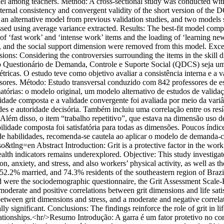
del among teachers. Method: A cross-sectional study was conducted with
 internal consistency and convergent validity of the short version of th
 an alternative model from previous validation studies, and two models 
essed using average variance extracted. Results: The best-fit model comp
ls of ‘fast work’ and ‘intense work’ items and the loading of ‘learning n
, and the social support dimension were removed from this model. Except f
ions: Considering the controversies surrounding the items in the skill 
 Questionário de Demanda, Controle e Suporte Social (QDCS) seja um in
tricas. O estudo teve como objetivo avaliar a consistência interna e a v
res. Método: Estudo transversal conduzido com 842 professores de esco
atórias: o modelo original, um modelo alternativo de estudos de validaçã
bilidade composta e a validade convergente foi avaliada por meio da var
s e autoridade decisória. Também incluiu uma correlação entre os resíd
lém disso, o item “trabalho repetitivo”, que estava na dimensão uso d
lidade composta foi satisfatória para todas as dimensões. Poucos índ
de habilidades, recomenda-se cautela ao aplicar o modelo de demanda-c
so&tlng=en
Abstract Introduction: Grit is a protective factor in the wo
ealth indicators remains underexplored. Objective: This study investigat
ssion, anxiety, and stress, and also workers’ physical activity, as well 
.2% married, and 74.3% residents of the southeastern region of Brazil.
d were the sociodemographic questionnaire, the Grit Assessment Scale-
 moderate and positive correlations between grit dimensions and life sa
tween grit dimensions and stress, and a moderate and negative correlatio
ally significant. Conclusions: The findings reinforce the role of grit in 
relationships.<hr/>Resumo Introdução: A garra é um fator protetivo no co