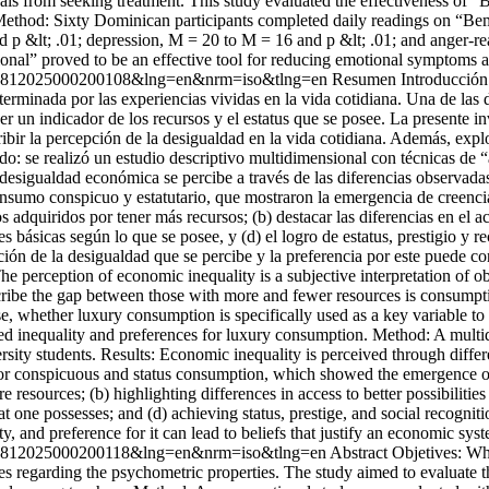
duals from seeking treatment. This study evaluated the effectiveness of 
od: Sixty Dominican participants completed daily readings on “Bemoc
 p &lt; .01; depression, M = 20 to M = 16 and p &lt; .01; and anger-rea
nal” proved to be an effective tool for reducing emotional symptoms 
21-43812025000200108&lng=en&nrm=iso&tlng=en
Resumen Introducción: 
terminada por las experiencias vividas en la vida cotidiana. Una de las 
 un indicador de los recursos y el estatus que se posee. La presente in
ibir la percepción de la desigualdad en la vida cotidiana. Además, explor
o: se realizó un estudio descriptivo multidimensional con técnicas de “
desigualdad económica se percibe a través de las diferencias observadas
consumo conspicuo y estatutario, que mostraron la emergencia de creenci
s adquiridos por tener más recursos; (b) destacar las diferencias en el a
des básicas según lo que se posee, y (d) el logro de estatus, prestigio y
ción de la desigualdad que se percibe y la preferencia por este puede co
e perception of economic inequality is a subjective interpretation of o
ribe the gap between those with more and fewer resources is consumption
e, whether luxury consumption is specifically used as a key variable to de
ived inequality and preferences for luxury consumption. Method: A multid
sity students. Results: Economic inequality is perceived through diffe
 for conspicuous and status consumption, which showed the emergence of 
e resources; (b) highlighting differences in access to better possibilitie
t one possesses; and (d) achieving status, prestige, and social recogn
y, and preference for it can lead to beliefs that justify an economic syst
21-43812025000200118&lng=en&nrm=iso&tlng=en
Abstract Objetives: W
ies regarding the psychometric properties. The study aimed to evaluate th