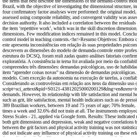
the items that best describe the dimensions of the demand-control mo
Brazil, with the objective of investigating the dimensional structure,
four confirmatory factor analyses were performed: the original model,
assessed using composite reliability, and convergent validity was ass
decision authority. It also included a correlation between the residua
the item ‘repetitive work’, which was in the skill discretion dimension
dimensions. Few modification indices remained in this model. Conclus
control model in teaching contexts.<hr/>Resumo Objetivos: Embora o
este apresenta inconsistências em relação às suas propriedades psicomé
descrevem as dimensões do modelo de demanda-controle entre professo
estrutura do DCSQ, foram reali zadas quatro análises fatoriais confirm
exploratória. A consistência in terna foi avaliada por meio da confia
compreendeu três dimensões: demandas psicológicas, uso de habilidade
item “aprender coisas novas” na dimensão de demandas psicológicas. A
modelo. Com exceção da autonomia na execução de tarefas, a confiabi
Considerando as controvérsias em relação aos itens da dimensão uso 
script=sci_arttext&pid=S0121-43812025000200129&lng=en&nrm=i
demands. However, its relationship with life satisfaction and mental h
such as grit, life satisfaction, mental health indicators such as de pre
389 Brazilian workers, between 19 and 75 years of age; 70% female, 52
times a week and 32.6% did not train at all. The instruments employe
Stress Scales - 21, applied via Google form. Results: These indicated
both grit dimensions and depression, weak and negative correlations be
between the grit factors and physical activity training was not statistic
did not indicate any influence of physical activity training on these 