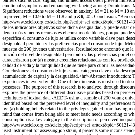
barriers such as cost, stigma, and limited access often prevent indivi
emotional symptoms and enhancing well-being among Dominicans. Meth
Significant reductions were observed in anxiety, M = 21 to M = 18 and
improved, M = 10.9 to M = 11.8 and p &lt; .05. Conclusion: “Bemocio
http://www.scielo.org.co/scielo.php?script=sci_arttext&pid=S01
de los indicadores objetivos sobre dicha desigualdad, y puede estar de
tienen más y menos recursos es el consumo de bienes, porque puede ser
específica el consumo de lujo se utiliza como variable clave para descr
desigualdad percibida y las preferencias por el consumo de lujo. Métod
muestra de 290 jóvenes universitarios. Resultados: se encontró que la 
función del nivel de desigualdad percibido y las preferencias por el 
caracterizaron por (a) mostrar creencias relacionadas con los privilegio
calidad de vida y la tranquilidad que se tiene para cubrir las necesida
Conclusiones: el consumo de lujo es una categoría clave en la descrip
acumulación de capital y la desigualdad.<hr/>Abstract Introduction: Th
experiences in everyday life. One of the dimensions most used to desc
possesses. The purpose of this research is to analyze, through discours
explores the presence of different discursive profiles based on perce
techniques of textual data -AEDT- using a sample of 290 young univer
identified based on the perceived level of inequality and preferences
by: (a) holding beliefs related to the privileges gained from having mor
mind that comes from being able to meet basic needs according to wha
consumption is a key category in the description of perceived inequalit
http://www.scielo.org.co/scielo.php?script=sci_arttext&pid=S01
used instrument for assessing job strain, it presents some inconsistenc