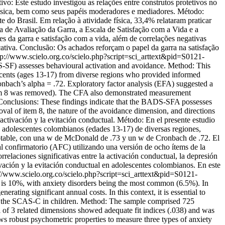
o: Este estudo investigou as relações entre construtos protetivos no
e física, bem como seus papéis moderadores e mediadores. Método:
 do Brasil. Em relação à atividade física, 33,4% relataram praticar
 de Avaliação da Garra, a Escala de Satisfação com a Vida e a
s da garra e satisfação com a vida, além de correlações negativas
ficativa. Conclusão: Os achados reforçam o papel da garra na satisfação
tp://www.scielo.org.co/scielo.php?script=sci_arttext&pid=S0121-
-SF) assesses behavioural activation and avoidance. Method: This
scents (ages 13-17) from diverse regions who provided informed
bach’s alpha = .72. Exploratory factor analysis (EFA) suggested a
(item 8 was removed). The CFA also demonstrated measurement
k. Conclusions: These findings indicate that the BADS-SFA possesses
val of item 8, the nature of the avoidance dimension, and directions
tivación y la evitación conductual. Método: En el presente estudio
 adolescentes colombianos (edades 13-17) de diversas regiones,
ptable, con una w de McDonald de .73 y un w de Cronbach de .72. El
ial confirmatorio (AFC) utilizando una versión de ocho ítems de la
relaciones significativas entre la activación conductual, la depresión
vación y la evitación conductual en adolescentes colombianos. En este
://www.scielo.org.co/scielo.php?script=sci_arttext&pid=S0121-
n is 10%, with anxiety disorders being the most common (6.5%). In
rating significant annual costs. In this context, it is essential to
s of the SCAS-C in children. Method: The sample comprised 725
of 3 related dimensions showed adequate fit indices (.038) and was
s robust psychometric properties to measure three types of anxiety