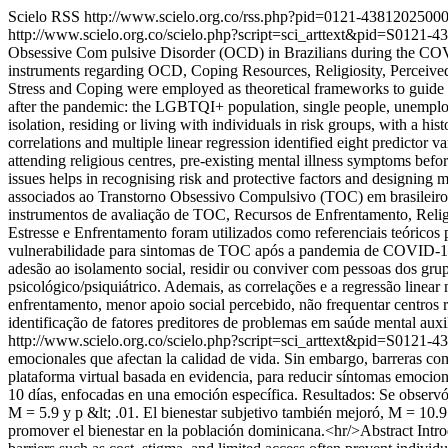
Scielo RSS
http://www.scielo.org.co/rss.php?pid=0121-438120250
http://www.scielo.org.co/scielo.php?script=sci_arttext&pid=S01
Obsessive Com pulsive Disorder (OCD) in Brazilians during the COV
instruments regarding OCD, Coping Resources, Religiosity, Perceived
Stress and Coping were employed as theoretical frameworks to guide th
after the pandemic: the LGBTQI+ population, single people, unemployed
isolation, residing or living with individuals in risk groups, with a h
correlations and multiple linear regression identified eight predictor
attending religious centres, pre-existing mental illness symptoms befor
issues helps in recognising risk and protective factors and designing
associados ao Transtorno Obsessivo Compulsivo (TOC) em brasileiros
instrumentos de avaliação de TOC, Recursos de Enfrentamento, Relig
Estresse e Enfrentamento foram utilizados como referenciais teóricos p
vulnerabilidade para sintomas de TOC após a pandemia de COVID-19: 
adesão ao isolamento social, residir ou conviver com pessoas dos gru
psicológico/psiquiátrico. Ademais, as correlações e a regressão linear
enfrentamento, menor apoio social percebido, não frequentar centros 
identificação de fatores preditores de problemas em saúde mental auxi
http://www.scielo.org.co/scielo.php?script=sci_arttext&pid=S01
emocionales que afectan la calidad de vida. Sin embargo, barreras com
plataforma virtual basada en evidencia, para reducir síntomas emocio
10 días, enfocadas en una emoción específica. Resultados: Se observó
M = 5.9 y p &lt; .01. El bienestar subjetivo también mejoró, M = 10.
promover el bienestar en la población dominicana.<hr/>Abstract Introd