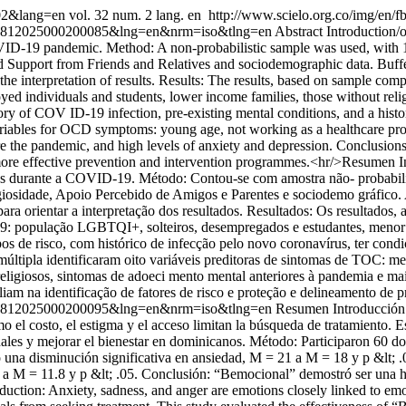
002&lang=en
vol. 32 num. 2 lang. en
http://www.scielo.org.co/img/en/f
21-43812025000200085&lng=en&nrm=iso&tlng=en
Abstract Introduction/o
ID-19 pandemic. Method: A non-probabilistic sample was used, with 1,
 Support from Friends and Relatives and sociodemographic data. Buffe
e interpretation of results. Results: The results, based on sample com
 individuals and students, lower income families, those without religio
istory of COV ID-19 infection, pre-existing mental conditions, and a hist
 variables for OCD symptoms: young age, not working as a healthcare pro
e the pandemic, and high levels of anxiety and depression. Conclusions: 
 more effective prevention and intervention programmes.<hr/>Resumen In
 durante a COVID-19. Método: Contou-se com amostra não- probabilíst
iosidade, Apoio Percebido de Amigos e Parentes e sociodemo gráfico. 
ara orientar a interpretação dos resultados. Resultados: Os resultados,
população LGBTQI+, solteiros, desempregados e estudantes, menor rend
pos de risco, com histórico de infecção pelo novo coronavírus, ter con
 múltipla identificaram oito variáveis preditoras de sintomas de TOC: m
religiosos, sintomas de adoeci mento mental anteriores à pandemia e ma
liam na identificação de fatores de risco e proteção e delineamento de
21-43812025000200095&lng=en&nrm=iso&tlng=en
Resumen Introducción: 
o el costo, el estigma y el acceso limitan la búsqueda de tratamiento. 
nales y mejorar el bienestar en dominicanos. Método: Participaron 60 
 una disminución significativa en ansiedad, M = 21 a M = 18 y p &lt; .0
9 a M = 11.8 y p &lt; .05. Conclusión: “Bemocional” demostró ser una h
uction: Anxiety, sadness, and anger are emotions closely linked to emot