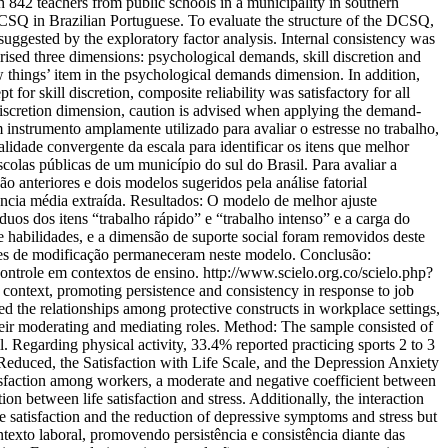
 842 teachers from public schools in a municipality in southern
e DCSQ in Brazilian Portuguese. To evaluate the structure of the DCSQ,
suggested by the exploratory factor analysis. Internal consistency was
rised three dimensions: psychological demands, skill discretion and
ew things’ item in the psychological demands dimension. In addition,
or skill discretion, composite reliability was satisfactory for all
discretion dimension, caution is advised when applying the demand-
strumento amplamente utilizado para avaliar o estresse no trabalho,
alidade convergente da escala para identificar os itens que melhor
las públicas de um município do sul do Brasil. Para avaliar a
o anteriores e dois modelos sugeridos pela análise fatorial
iância média extraída. Resultados: O modelo de melhor ajuste
uos dos itens “trabalho rápido” e “trabalho intenso” e a carga do
e habilidades, e a dimensão de suporte social foram removidos deste
ices de modificação permaneceram neste modelo. Conclusão:
ontrole em contextos de ensino.
http://www.scielo.org.co/scielo.php?
rk context, promoting persistence and consistency in response to job
ed the relationships among protective constructs in workplace settings,
as their moderating and mediating roles. Method: The sample consisted of
 Regarding physical activity, 33.4% reported practicing sports 2 to 3
Reduced, the Satisfaction with Life Scale, and the Depression Anxiety
tisfaction among workers, a moderate and negative coefficient between
n between life satisfaction and stress. Additionally, the interaction
life satisfaction and the reduction of depressive symptoms and stress but
ntexto laboral, promovendo persistência e consistência diante das