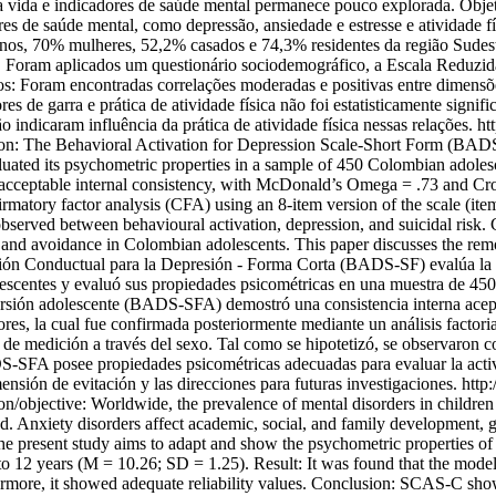
 vida e indicadores de saúde mental permanece pouco explorada. Objetiv
dores de saúde mental, como depressão, ansiedade e estresse e atividad
anos, 70% mulheres, 52,2% casados e 74,3% residentes da região Sudeste
 Foram aplicados um questionário sociodemográfico, a Escala Reduzida
os: Foram encontradas correlações moderadas e positivas entre dimensõe
es de garra e prática de atividade física não foi estatisticamente signi
 indicaram influência da prática de atividade física nessas relações.
ht
ion: The Behavioral Activation for Depression Scale-Short Form (BADS
uated its psychometric properties in a sample of 450 Colombian adole
cceptable internal consistency, with McDonald’s Omega = .73 and Cron
irmatory factor analysis (CFA) using an 8-item version of the scale 
 observed between behavioural activation, depression, and suicidal ris
 and avoidance in Colombian adolescents. This paper discusses the remo
ión Conductual para la Depresión - Forma Corta (BADS-SF) evalúa la ac
escentes y evaluó sus propiedades psicométricas en una muestra de 450
ersión adolescente (BADS-SFA) demostró una consistencia interna ace
ctores, la cual fue confirmada posteriormente mediante un análisis factor
e medición a través del sexo. Tal como se hipotetizó, se observaron cor
DS-SFA posee propiedades psicométricas adecuadas para evaluar la acti
mensión de evitación y las direcciones para futuras investigaciones.
http
ion/objective: Worldwide, the prevalence of mental disorders in childre
. Anxiety disorders affect academic, social, and family development, gene
. The present study aims to adapt and show the psychometric propertie
 12 years (M = 10.26; SD = 1.25). Result: It was found that the model 
ermore, it showed adequate reliability values. Conclusion: SCAS-C show