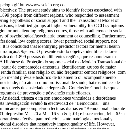
bpelogp.gif
http://www.scielo.org.co
bjectives: The present study aims to identify factors associated with
899 people from different regions, who responded to assessment
ring Hypothesis of social support and the Transactional Model of
parisons, identified groups at higher vulnerability for OCD symptoms
n or not attending religious centres, those with adherence to social
ory of psychological/psychiatric treatment or counselling. Furthermore,
fessional, low coping scores, lower perceived social support, not
It is concluded that identifying predictor factors for mental health
trodução/Objetivo: O presente estudo objetiva identificar fatores
ica de 1.899 pessoas de diferentes regiões, que responderam a
A Hipótese de Proteção do suporte social e o Modelo Transacional de
 a partir de comparações amostrais, identificaram grupos de maior
a familiar, sem religião ou não frequentar centros religiosos, com
dição mental prévia e histórico de tratamento ou acompanhamento
enor idade, não atuar como profissional de saúde, baixos índices de
iores níveis de ansiedade e depressão. Conclusão: Concluise que a
 programas de prevenção e pósvenção mais eficazes.
Ansiedad, tristeza e ira son emociones vinculadas a desórdenes
Esta investigación evaluó la efectividad de “Bemocional”, una
dominicanos que completaron lecturas diarias en “Bemocional” durante
1; depresión M = 20 a M = 16 y p &lt; .01; e ira-reacción, M = 6.9 a
erramienta efectiva para reducir la sintomatología emocional y
ional disorders that negatively impact quality of life. However,