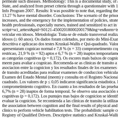
permeate such diseases. Methodology: This is a documental study, of 
State, and analyzed from preset criteria through a questionnaire with 
Info Program 2007. Results: It was possible to note that, regarding t
13.27 % have mental disorder. Conclusions: The scenario of the prison 
increases, and the emergency for the implementation of policies, strate
health professionals, especially nurses, trained and sensitized to act i
script=sci_arttext&pid=S0121-45002018000200179&lng=en&nrm=i
veicular em idosos. Metodologia: Trata-se de estudo transversal realiza
idosos (≥ 60 anos). Os dados foram coletados, por meio do Mini-Exame
descritiva e aplicacao dos testes Kruskal-Wallis e Qui-quadrado. Valo
apresentaram cognicao normal e 7,8 % (n = 33) comprometimento cognit
restricao, 21,9 % (n = 92) aptos e 6,7 % (n = 28) inaptos temporariame
as categorías cognitivas (p = 0,172). Os escores mais baixos de cogn
meem para avaliar a cognicao. Recomenda-se as clinicas de transito a
asociacion entre la cognicion y los resultados finales de los examenes
de transito acreditadas para realizar examenes de conduccion vehicula
Examen del Estado Mental (meem) y consulta en el Registro Nacional de 
cuadrado. Los valores de p ≤ 0,05 indicaron significancia estadistic
comprometimiento cognitivo. En cuanto a los resultados de las pruebas
6,7% (n = 28) inaptos de forma temporal. Se observo una asociación sig
cognitivas (p = 0,172). Los puntajes mas bajos de cognicion se identi
evaluar la cognicion. Se recomienda a las clinicas de transito la uti
the association between cognition and the final results of physical and m
clinics to perform vehicle habilitation tests. The probabilistic sampl
Registry of Qualified Drivers. Descriptive statistics and Kruskal-Walli