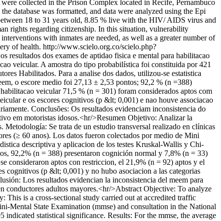
ta were collected in the Prison Complex located in Recife, Pernambuco
s, the database was formatted, and data were analyzed using the Epi
d between 18 to 31 years old, 8.85 % live with the HIV/ AIDS virus and
rights regarding citizenship. In this situation, vulnerability
l interventions with inmates are needed, as well as a greater number of
ery of health.
http://www.scielo.org.co/scielo.php?
os resultados dos exames de aptidao fisica e mental para habilitacao
cao veicular. A amostra do tipo probabilística foi constituida por 421
s Habilitados. Para a analise dos dados, utilizou-se estatistica
 meem, o escore medio foi 27,13 ± 2,53 pontos; 92,2 % (n =388)
 habilitacao veicular 71,5 % (n = 301) foram considerados aptos com
veicular e os escores cognitivos (p &lt; 0,001) e nao houve associacao
rariamente. Conclusões: Os resultados evidenciam inconsistencia do
itivo em motoristas idosos.<hr/>Resumen Objetivo: Analizar la
. Metodología: Se trata de un estudio transversal realizado en clínicas
yores (≥ 60 anos). Los datos fueron colectados por medio de Mini
istica descriptiva y aplicacion de los testes Kruskal-Wallis y Chi-
ntos, 92,2% (n = 388) presentaron cognición normal y 7,8% (n = 33)
e consideraron aptos con restriccion, el 21,9% (n = 92) aptos y el
s cognitivos (p &lt; 0,001) y no hubo asociacion a las categorias
lusión: Los resultados evidencian la inconsistencia del meem para
a en conductores adultos mayores.<hr/>Abstract Objective: To analyze
: This is a cross-sectional study carried out at accredited traffic
e Mini-Mental State Examination (mmse) and consultation in the National
5 indicated statistical significance. Results: For the mmse, the average