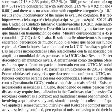
score was 27.13 ± 2.53 points, 92.2 % (n= 388) presented normal cognit
(n = 301) were considered fit with restriction, 21.9 % (n = 92) fit and 
0.001) and there was no association with cognitive categories (p = 0.1
results show inconsistency of the mmse to evaluate cognition. It is rec
http://www.scielo.org.co/scielo.php?script=sci_arttext&pid=S01
una Unidad de Cuidado Intensivo Cardiovascular (UCIC), generando i
multidimensional. Objetivo: Describir la comodidad y los factores qu
que finaliza en triangulación de datos. Muestra correspondiente a 45
comodidad (GCQ) de Kolcaba. Resultados: Se obtuvieron seis categoría
encerrado; percepción de mucho ruido; o el tener que hacer sus funci
espiritual. Conclusiones: La comodidad en la UCIC fue alta; según el 
Las mayores incomodidades están relacionadas con la incapacidad para
amplia la comodidad de las personas en la UCIC.<hr/>Resumo Pacien
desconforto em multiplos niveis. A enfermagem como disciplina ofere
os fatores que o afetam no paciente internado em uma UTIC. Metodolo
Amostra correspondente a 45 pacientes em dezembro de 2015 e janeir
Foram obtidas seis categorias que descrevem o conforto na UTIC, os fa
funcoes corporais perante pessoas desconhecidas. Fatores que melhora
com o Questionario GCQ, sendo a area fisica a mais referida. Existem
necessidades associadas a higiene, dependendo de outras pessoas par
disease may require hospitalization in the Cardiovascular Intensive Car
recognize comfort as a complex and multidimensional phenomenon. Obje
involving a qualitative study and, simultaneously, the collection of 
We applied a semi-structured interview and Kolcaba’s comfort instrume
activities; feeling confined, perception of noise or having to do thei