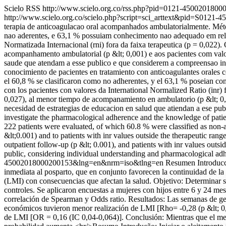
Scielo RSS
http://www.scielo.org.co/rss.php?pid=0121-450020180
http://www.scielo.org.co/scielo.php?script=sci_arttext&pid=S01
terapia de anticoagulacao oral acompanhados ambulatorialmente. Méto
nao aderentes, e 63,1 % possuiam conhecimento nao adequado em relac
Normatizada Internacional (rni) fora da faixa terapeutica (p = 0,022
acompanhamento ambulatorial (p &lt; 0,001) e aos pacientes com valore
saude que atendam a esse publico e que considerem a compreensao ind
conocimiento de pacientes en tratamiento con anticoagulantes orales 
el 60,8 % se clasificaron como no adherentes, y el 63,1 % poseian co
con los pacientes con valores da International Normalized Ratio (inr) 
0,027), al menor tiempo de acompanamiento en ambulatorio (p &lt; 0,00
necesidad de estrategias de educacion en salud que atiendan a ese pub
investigate the pharmacological adherence and the knowledge of patien
222 patients were evaluated, of which 60.8 % were classified as non-
&lt;0.001) and to patients with inr values outside the therapeutic ran
outpatient follow-up (p &lt; 0.001), and patients with inr values outsid
public, considering individual understanding and pharmacological adhe
45002018000200153&lng=en&nrm=iso&tlng=en
Resumen Introducci
inmediata al posparto, que en conjunto favorecen la continuidad de la 
(LMI) con consecuencias que afectan la salud. Objetivo: Determinar si 
controles. Se aplicaron encuestas a mujeres con hijos entre 6 y 24 mes
correlación de Spearman y Odds ratio. Resultados: Las semanas de ge
económicos tuvieron menor realización de LMI [Rho= -0,28 (p &lt; 0
de LMI [OR = 0,16 (IC 0,04-0,064)]. Conclusión: Mientras que el men