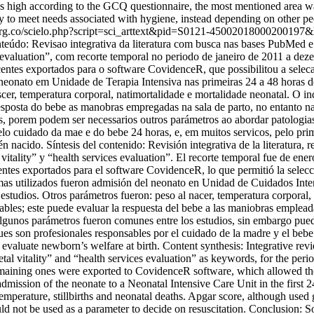
 high according to the GCQ questionnaire, the most mentioned area was 
ility to meet needs associated with hygiene, instead depending on othe
.org.co/scielo.php?script=sci_arttext&pid=S0121-450020180002001
teúdo: Revisao integrativa da literatura com busca nas bases PubMed e B
ces evaluation”, com recorte temporal no periodo de janeiro de 2011 a d
ntes exportados para o software CovidenceR, que possibilitou a seleca
 neonato em Unidade de Terapia Intensiva nas primeiras 24 a 48 horas d
r, temperatura corporal, natimortalidade e mortalidade neonatal. O ind
resposta do bebe as manobras empregadas na sala de parto, no entanto na
porem podem ser necessarios outros parámetros ao abordar patologias e
pelo cuidado da mae e do bebe 24 horas, e, em muitos servicos, pelo p
cién nacido. Síntesis del contenido: Revisión integrativa de la literatur
l vitality” y “health services evaluation”. El recorte temporal fue de en
es exportados para el software CovidenceR, lo que permitió la selecci
mas utilizados fueron admisión del neonato en Unidad de Cuidados Inten
studios. Otros parámetros fueron: peso al nacer, temperatura corporal, 
ables; este puede evaluar la respuesta del bebe a las maniobras emplead
Algunos parámetros fueron comunes entre los estudios, sin embargo puede
es son profesionales responsables por el cuidado de la madre y el bebe 
evaluate newborn’s welfare at birth. Content synthesis: Integrative rev
tal vitality” and “health services evaluation” as keywords, for the per
aining ones were exported to CovidenceR software, which allowed the 
dmission of the neonate to a Neonatal Intensive Care Unit in the first 
perature, stillbirths and neonatal deaths. Apgar score, although used gl
ould not be used as a parameter to decide on resuscitation. Conclusio