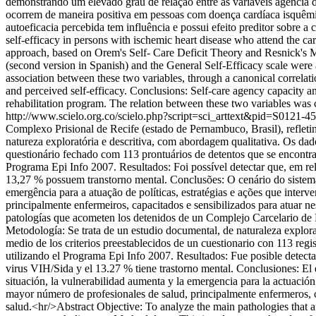
demonstrando um elevado grau de relação entre as variáveis agência 
ocorrem de maneira positiva em pessoas com doença cardíaca isquêmica
autoeficacia percebida tem influência e possui efeito preditor sobre 
self-efficacy in persons with ischemic heart disease who attend the card
approach, based on Orem's Self- Care Deficit Theory and Resnick's 
(second version in Spanish) and the General Self-Efficacy scale were a
association between these two variables, through a canonical correlati
and perceived self-efficacy. Conclusions: Self-care agency capacity a
rehabilitation program. The relation between these two variables was c
http://www.scielo.org.co/scielo.php?script=sci_arttext&pid=S01
Complexo Prisional de Recife (estado de Pernambuco, Brasil), refleti
natureza exploratória e descritiva, com abordagem qualitativa. Os da
questionário fechado com 113 prontuários de detentos que se encontr
Programa Epi Info 2007. Resultados: Foi possível detectar que, em r
13,27 % possuem transtorno mental. Conclusões: O cenário do sistema
emergência para a atuação de políticas, estratégias e ações que inter
principalmente enfermeiros, capacitados e sensibilizados para atuar 
patologías que acometen los detenidos de un Complejo Carcelario de Re
Metodología: Se trata de un estudio documental, de naturaleza explora
medio de los criterios preestablecidos de un cuestionario con 113 regi
utilizando el Programa Epi Info 2007. Resultados: Fue posible detecta
virus VIH/Sida y el 13.27 % tiene trastorno mental. Conclusiones: El
situación, la vulnerabilidad aumenta y la emergencia para la actuación
mayor número de profesionales de salud, principalmente enfermeros, ca
salud.<hr/>Abstract Objective: To analyze the main pathologies that aff