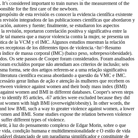
. It’s considered important to train nurses in the measurement of the
nsible for the first care of the newborn.
opósito de esta revisión es conocer la evidencia científica existente
a revisión integradora de las publicaciones científicas que abordaron y
ción, autores y fuente; finalmente, se estudiaron los aspectos
la revisión, reportaron correlación positiva y significativa entre la
de tal manera que a mayor violencia contra la mujer, se presenta un
mática de la VCM y el IMC. Algunos estudios muestran la relación
res receptoras de los diferentes tipos de violencia.<hr/>Resumo
eu índice de massa corporal (IMC) (baixo peso, sobrepeso/obesidade).
ados. Os sete passos de Cooper foram considerados. Foram analisados
 foram excluídos porque não atendiam aos criterios de inclusão; seis
ma forma, sete dos artigos referem-se a uma relação significativa
 literatura científica escassa abordando a questão da VMC e IMC.
ecessário gerar linhas de ação e atenção às mulheres que recebem os
ion between violence against women and their body mass index (BMI)
ce against women and BMI in different databases. Cooper's seven steps
 to identify 85 articles, -67 articles were excluded because they did
gainst women with high BMI (overweight/obesity). In other words, the
en and low BMI, such a way to greater violence against women, a lower
st women and BMI. Some studies expose the relation between violence
uffer different types of violence.
etir, à luz do pensamento complexo de Edgar Morin, sobre o que
de vida, condição humana e multidimensionalidade e O estilo de vida
audável distanciado de um paradigma simplificador e constituinte de