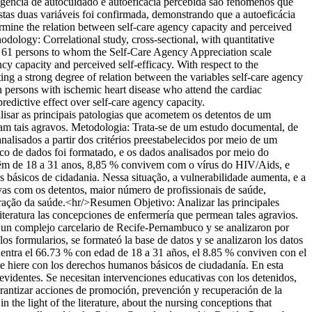
agencia de autocuidado e autoeficacia percebida são fenômenos que
tas duas variáveis foi confirmada, demonstrando que a autoeficácia
ermine the relation between self-care agency capacity and perceived
hodology: Correlational study, cross-sectional, with quantitative
f 61 persons to whom the Self-Care Agency Appreciation scale
cy capacity and perceived self-efficacy. With respect to the
ting a strong degree of relation between the variables self-care agency
n persons with ischemic heart disease who attend the cardiac
redictive effect over self-care agency capacity.
isar as principais patologias que acometem os detentos de um
iam tais agravos. Metodologia: Trata-se de um estudo documental, de
alisados a partir dos critérios preestabelecidos por meio de um
o de dados foi formatado, e os dados analisados por meio do
% têm de 18 a 31 anos, 8,85 % convivem com o vírus do HIV/Aids, e
básicos de cidadania. Nessa situação, a vulnerabilidade aumenta, e a
ivas com os detentos, maior número de profissionais de saúde,
eração da saúde.<hr/>Resumen Objetivo: Analizar las principales
iteratura las concepciones de enfermería que permean tales agravios.
en un complejo carcelario de Recife-Pernambuco y se analizaron por
os formularios, se formateó la base de datos y se analizaron los datos
cuentra el 66.73 % con edad de 18 a 31 años, el 8.85 % conviven con el
ue hiere con los derechos humanos básicos de ciudadanía. En esta
 evidentes. Se necesitan intervenciones educativas con los detenidos,
arantizar acciones de promoción, prevención y recuperación de la
 the light of the literature, about the nursing conceptions that