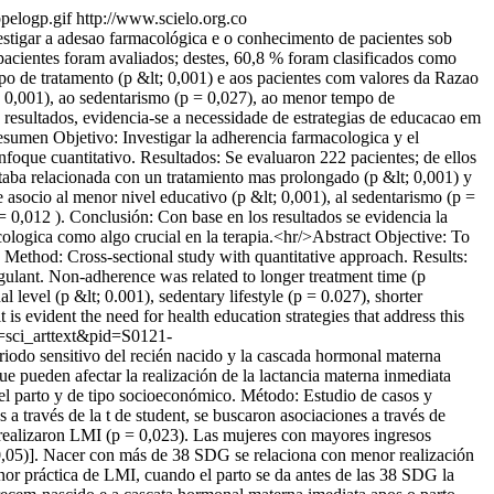
bpelogp.gif
http://www.scielo.org.co
stigar a adesao farmacológica e o conhecimento de pacientes sob
acientes foram avaliados; destes, 60,8 % foram clasificados como
o de tratamento (p &lt; 0,001) e aos pacientes com valores da Razao
t; 0,001), ao sedentarismo (p = 0,027), ao menor tempo de
 resultados, evidencia-se a necessidade de estrategias de educacao em
sumen Objetivo: Investigar la adherencia farmacologica y el
foque cuantitativo. Resultados: Se evaluaron 222 pacientes; de ellos
taba relacionada con un tratamiento mas prolongado (p &lt; 0,001) y
 asocio al menor nivel educativo (p &lt; 0,001), al sedentarismo (p =
= 0,012 ). Conclusión: Con base en los resultados se evidencia la
cologica como algo crucial en la terapia.<hr/>Abstract Objective: To
 Method: Cross-sectional study with quantitative approach. Results:
ulant. Non-adherence was related to longer treatment time (p
level (p &lt; 0.001), sedentary lifestyle (p = 0.027), shorter
 is evident the need for health education strategies that address this
t=sci_arttext&pid=S0121-
riodo sensitivo del recién nacido y la cascada hormonal materna
ue pueden afectar la realización de la lactancia materna inmediata
 del parto y de tipo socioeconómico. Método: Estudio de casos y
a través de la t de student, se buscaron asociaciones a través de
realizaron LMI (p = 0,023). Las mujeres con mayores ingresos
,05)]. Nacer con más de 38 SDG se relaciona con menor realización
or práctica de LMI, cuando el parto se da antes de las 38 SDG la