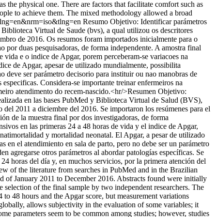
the physical one. There are factors that facilitate comfort such as
r people to achieve them. The mixed methodology allowed a broad
97&lng=en&nrm=iso&tlng=en
Resumo Objetivo: Identificar parámetros
iblioteca Virtual de Saude (bvs), a qual utilizou os descritores
ezembro de 2016. Os resumos foram importados inicialmente para o
o por duas pesquisadoras, de forma independente. A amostra final
e vida e o indice de Apgar, porem perceberam-se variacoes na
ice de Apgar, apesar de utilizado mundialmente, possibilita
o deve ser parámetro decisorio para instituir ou nao manobras de
specificas. Considera-se importante treinar enfermeiros na
rimeiro atendimento do recem-nascido.<hr/>Resumen Objetivo:
a, realizada en las bases PubMed y Biblioteca Virtual de Salud (BVS),
ero del 2011 a diciembre del 2016. Se importaron los resúmenes para el
ón de la muestra final por dos investigadoras, de forma
sivos en las primeras 24 a 48 horas de vida y el indice de Apgar,
natimortalidad y mortalidad neonatal. El Apgar, a pesar de utilizado
as en el atendimiento en sala de parto, pero no debe ser un parámetro
n agregarse otros parámetros al abordar patologías específicas. Se
24 horas del día y, en muchos servicios, por la primera atención del
iew of the literature from searches in PubMed and in the Brazilian
iod of January 2011 to December 2016. Abstracts found were initially
selection of the final sample by two independent researchers. The
24 to 48 hours and the Apgar score, but measurement variations
obally, allows subjectivity in the evaluation of some variables; it
n: Some parameters seem to be common among studies; however, studies