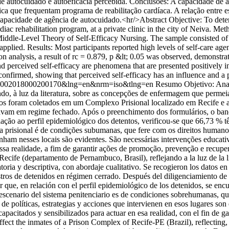
de autocuidado e autoeficacia percebida. Conclusões: A capacidade de 
 que frequentam programa de reabilitação cardíaca. A relação entre es
a capacidade de agência de autocuidado.<hr/>Abstract Objective: To det
iac rehabilitation program, at a private clinic in the city of Neiva. Met
Middle-Level Theory of Self-Efficacy Nursing. The sample consisted o
pplied. Results: Most participants reported high levels of self-care agen
on analysis, a result of rc = 0.879, p &lt; 0.05 was observed, demonstra
nd perceived self-efficacy are phenomena that are presented positively i
onfirmed, showing that perceived self-efficacy has an influence and a p
21-45002018000200170&lng=en&nrm=iso&tlng=en
Resumo Objetivo: Anal
ndo, à luz da literatura, sobre as concepções de enfermagem que perme
dos foram coletados em um Complexo Prisional localizado em Recife e an
avam em regime fechado. Após o preenchimento dos formulários, o banc
elação ao perfil epidemiológico dos detentos, verificou-se que 66,73 
 prisional é de condições subumanas, que fere com os direitos humanos 
venham nesses locais são evidentes. São necessárias intervenções educat
nessa realidade, a fim de garantir ações de promoção, prevenção e recup
cife (departamento de Pernambuco, Brasil), reflejando a la luz de la l
toria y descriptiva, con abordaje cualitativo. Se recogieron los datos 
stros de detenidos en régimen cerrado. Después del diligenciamiento de l
r que, en relación con el perfil epidemiológico de los detenidos, se en
 escenario del sistema penitenciario es de condiciones sobrehumanas, q
 de políticas, estrategias y acciones que intervienen en esos lugares son
pacitados y sensibilizados para actuar en esa realidad, con el fin de g
ect the inmates of a Prison Complex of Recife-PE (Brazil), reflecting, in