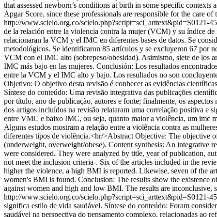
that assessed newborn’s conditions at birth in some specific contexts a
Apgar Score, since these professionals are responsible for the care of
http://www.scielo.org.co/scielo.php?script=sci_arttext&pid=S01
de la relación entre la violencia contra la mujer (VCM) y su índice de 
relacionaran la VCM y el IMC en diferentes bases de datos. Se consider
metodológicos. Se identificaron 85 artículos y se excluyeron 67 por no c
VCM con el IMC alto (sobrepeso/obesidad). Asimismo, siete de los artí
IMC más bajo en las mujeres. Conclusión: Los resultados encontrados m
entre la VCM y el IMC alto y bajo. Los resultados no son concluyentes
Objetivo: O objetivo desta revisão é conhecer as evidências científic
Síntese do conteúdo: Uma revisão integrativa das publicações cientí
por título, ano de publicação, autores e fonte; finalmente, os aspecto
dos artigos incluídos na revisão relataram uma correlação positiva e 
entre VMC e baixo IMC, ou seja, quanto maior a violência, um imc ma
Alguns estudos mostram a relação entre a violência contra as mulheres
diferentes tipos de violência.<hr/>Abstract Objective: The objective 
(underweight, overweight/obese). Content synthesis: An integrative re
were considered. They were analyzed by title, year of publication, auth
not meet the inclusion criteria-. Six of the articles included in the 
higher the violence, a high BMI is reported. Likewise, seven of the a
women's BMI is found. Conclusion: The results show the existence of 
against women and high and low BMI. The results are inconclusive, so i
http://www.scielo.org.co/scielo.php?script=sci_arttext&pid=S01
significa estilo de vida saudável. Síntese do conteúdo: Foram consid
saudável na perspectiva do pensamento complexo, relacionadas ao refer