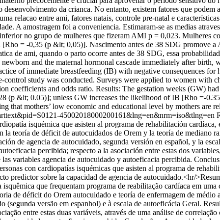
aterno precocemente e crucial para aproveitar o periodo sensitivo do 
 o desenvolvimento da crianca. No entanto, existem fatores que podem
uma relacao entre ami, fatores natais, controle pre-natal e característ
idade. A amostragem foi a conveniencia. Estimaram-se as medias atraves
 inferior no grupo de mulheres que fizeram AMI p = 0,023. Mulheres
I [Rho = -0,35 (p &lt; 0,05)]. Nascimento antes de 38 SDG promove a
tica de ami, quando o parto ocorre antes de 38 SDG, essa probabilidade
the newborn and the maternal hormonal cascade immediately after birth, w
actice of immediate breastfeeding (IB) with negative consequences for h
ase-control study was conducted. Surveys were applied to women with 
ation coefficients and odds ratio. Results: The gestation weeks (GW) h
 (p &lt; 0.05)]; unless GW increases the likelihood of IB [Rho =-0.35 
ring that mothers’ low economic and educational level by mothers are re
=sci_arttext&pid=S0121-45002018000200161&lng=en&nrm=iso&tlng=en
R
rdiopatía isquémica que asisten al programa de rehabilitación cardíaca,
 en la teoría de déficit de autocuidados de Orem y la teoría de mediano
ciación de agencia de autocuidado, segunda versión en español, y la esca
toeficacia percibida; respecto a la asociación entre estas dos variables,
 las variables agencia de autocuidado y autoeficacia percibida. Conclu
sonas con cardiopatías isquémicas que asisten al programa de rehabilita
fecto predictor sobre la capacidad de agencia de autocuidado.<hr/>Resu
 isquêmica que frequentam programa de reabilitação cardíaca em uma c
eoria de déficit do Orem autocuidado e teoría de enfermagem de médio 
 (segunda versão em espanhol) e à escala de autoeficácia Geral. Result
ciação entre estas duas variáveis, através de uma análise de correlação