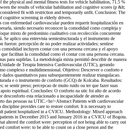
he physical and mental fitness tests for vehicle habilitation, 71.5 %
ween the results of vehicular habilitation and cognitive scores (p &lt;
considered fit with restriction and temporarily unfit. Conclusion: The
f cognitive screening in elderly drivers.
 con enfermedad cardiovascular pueden requerir hospitalización en
erarla, siendo necesario reconocer la comodidad como compleja y
foque mixto de predominio cualitativo con recolección concurrente
 Se aplico una entrevista semiestructurada y el instrumento de
 fueron: percepción de no poder realizar actividades; sentirse
la comodidad incluyen contar con una persona cercana y el apoyo
s que facilitan la comodidad como el contar con una persona cercana.
nas para suplirlas. La metodología mixta permitió describir de manera
 Unidade de Terapia Intensiva Cardiovascular (UTIC), gerando
omo complexo e multidimensional. Objetivo: Descrever o conforto e
 dados quantitativos para subsequentemente realizar triangulacao.
turada e o instrumento de conforto (GCQ) de Kolcaba. Resultados:
; se sentir preso; percepcao de muito ruido ou ter que fazer suas
oio espiritual. Conclusões: O conforto na utic foi alto de acordo
r desconforto esta relacionado a incapacidade de atender as
rto das pessoas na UTIC.<hr/>Abstract Patients with cardiovascular
iscipline provides care to restore comfort. It is necessary to
adult patient hospitalized in a CVICU. Methodology: Mixed approach
o 45 patients in December 2015 and January 2016 in a CVICU of Bogota.
t altered the comfort were: perception of not being able to carry out
ved comfort were: to be able to count on a close person and the