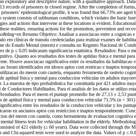
an exploratory and descriptive nature, with a qualitative approach. Da
113 records of prisoners in closed regime. After the completion of form
he prisoners’ epidemiological profile, it was found that 66.73% are age
system consists of subhuman conditions, which violates the basic human 
gies and actions that intervene at these locations is evident. Educationa
n these realities, ensuring actions for the promotion, prevention and recov
so&tlng=en
Resumo Objetivo: Analisar a associacao entre a cognicao e 
do em clínicas de transito credenciadas para realizar exames de habilita
 do Estado Mental (meem) e consulta no Registro Nacional de Condutore
res de p ≤ 0,05 indicaram significancia estatistica. Resultados: Para o
ivo. Quanto aos resultados dos testes de aptidao fisica e mental para
nte. Houve associacao significativa entre os resultados da habilitacao 
icao foram identificados em idosos aptos com restricao e inaptos tempo
 utilizacao do meem com cautela, enquanto ferramenta de rastreio cogn
 de aptitud fisica y mental para conduccion vehicular en adultos mayores
r. La muestra de tipo probabilistica fue constituida por 421 adultos ma
Conductores Habilitados. Para el analisis de los datos se utilizo estad
a. Resultados: Para el meem el puntaje promedio fue de 27,13 ± 2,53 pu
 de aptitud fisica y mental para conduccion vehicular 71,5% (n = 301) s
nificativa entre los resultados de la conduccion vehicular y los puntaje
ficaron en ancianos aptos con restriccion e inaptos temporalmente. Conc
lizacion del meem con cautela, como herramienta de evaluacion cognitiv
ental fitness tests for vehicular habilitation in the elderly. Methodology
e consisted of 421 elderly (≥ 60 years). Data were collected through th
s and Chi-squared tests were used to analyze the data. Values of p ≤ 0.0