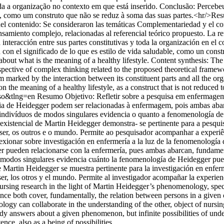
toda a organização no contexto em que está inserido. Conclusão: Perceb
el, como um construto que não se reduz à soma das suas partes.<hr/>Re
s del contenido: Se consideraron las temáticas Complementariedad y el c
nsamiento complejo, relacionadas al referencial teórico propuesto. La re
interacción entre sus partes constitutivas y toda la organización en el 
 con el significado de lo que es estilo de vida saludable, como un cons
, about what is the meaning of a healthy lifestyle. Content synthesis: 
rspective of complex thinking related to the proposed theoretical framew
 marked by the interaction between its constituent parts and all the orga
the meaning of a healthy lifestyle, as a construct that is not reduced to
so&tlng=en
Resumo Objetivo: Refletir sobre a pesquisa em enfermagem
gia de Heidegger podem ser relacionadas à enfermagem, pois ambas aba
 indivíduos de modos singulares evidencia o quanto a fenomenología d
xistencial de Martin Heidegger demonstra- se pertinente para a pesqui
er, os outros e o mundo. Permite ao pesquisador acompanhar a experiên
onar sobre investigación en enfermería a la luz de la fenomenología d
r pueden relacionarse con la enfermería, pues ambas abarcan, fundamen
modos singulares evidencia cuánto la fenomenología de Heidegger puede
 Martin Heidegger se muestra pertinente para la investigación en enfer
r, los otros y el mundo. Permite al investigador acompañar la experienc
nursing research in the light of Martin Heidegger’s phenomenology, spe
ce both cover, fundamentally, the relation between persons in a given
gy can collaborate in the understanding of the other, object of nursi
ready answers about a given phenomenon, but infinite possibilities of und
nce, also as a being of possibilities.