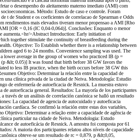
recem-nascido e a cascata hormonal materna imediata apos o parto,
 afetar o desempenho do aleitamento materno imediato (AMI) com
icas socioeconomicas. Método: Estudo de caso e controle. Foram
 de t de Student e os coeficientes de correlacao de Spearman e Odds
 com rendimentos mais elevados tiveram menor propensao a AMI [Rho
 AMI [OR = 0,16 (IC 0,04-0,064)]. Conclusões: Enquanto o menor
 aumenta.<hr/>Abstract Introduction: Early initiation of
hich together stimulate the continuity of breastfeeding during the
ealth. Objective: To Establish whether there is a relationship between
children aged 6 to 24 months. Convenience sampling was used. The
ad a lower average in the group of women who practiced IB (p =
(p &lt; 0.05)] It was found that birth before 38 GW favors the
lated to less IB practice, when the birth occurs before 38 GW this
esumen Objetivo: Determinar la relación entre la capacidad de
 en una clínica privada de la ciudad de Neiva. Metodología: Estudio
 rango de enfermería de autoeficacia de Resnick. La muestra estuvo
la de autoeficacia general. Resultados: La mayoría de los participantes
 a través de un análisis de correlación canónica se halló un resultado
siones: La capacidad de agencia de autocuidado y autoeficacia
ción cardíaca. Se confirmó la relación entre estas dos variables,
mo Objetivo: Determinar a relação entre a capacidade de agência de
línica particular na cidade de Neiva. Metodologia: Estudo
alcance de autoeficácia de Resnick. A amostra foi composta por 61
ados: A maioria dos participantes relatou altos níveis de capacidade
 canônica obteve-se um resultado de rc = 0,879, p &lt;0,05,