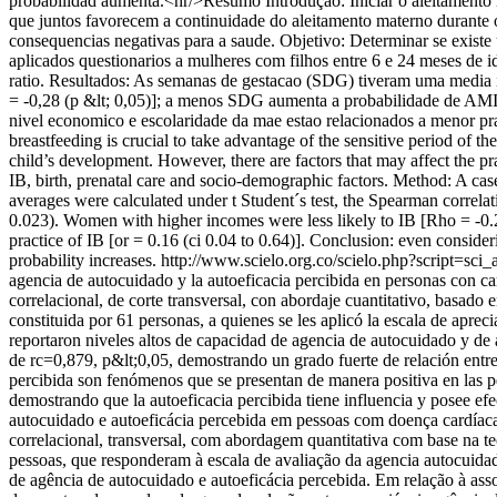
probabilidad aumenta.<hr/>Resumo Introdução: Iniciar o aleitamento m
que juntos favorecem a continuidade do aleitamento materno durante
consequencias negativas para a saude. Objetivo: Determinar se existe 
aplicados questionarios a mulheres com filhos entre 6 e 24 meses de 
ratio. Resultados: As semanas de gestacao (SDG) tiveram uma media
= -0,28 (p &lt; 0,05)]; a menos SDG aumenta a probabilidade de AM
nivel economico e escolaridade da mae estao relacionados a menor pra
breastfeeding is crucial to take advantage of the sensitive period of 
child’s development. However, there are factors that may affect the pr
IB, birth, prenatal care and socio-demographic factors. Method: A c
averages were calculated under t Student´s test, the Spearman correl
0.023). Women with higher incomes were less likely to IB [Rho = -0.28
practice of IB [or = 0.16 (ci 0.04 to 0.64)]. Conclusion: even conside
probability increases.
http://www.scielo.org.co/scielo.php?script
agencia de autocuidado y la autoeficacia percibida en personas con ca
correlacional, de corte transversal, con abordaje cuantitativo, basado
constituida por 61 personas, a quienes se les aplicó la escala de apre
reportaron niveles altos de capacidad de agencia de autocuidado y de au
de rc=0,879, p&lt;0,05, demostrando un grado fuerte de relación entre
percibida son fenómenos que se presentan de manera positiva en las per
demostrando que la autoeficacia percibida tiene influencia y posee e
autocuidado e autoeficácia percebida em pessoas com doença cardíaca
correlacional, transversal, com abordagem quantitativa com base na t
pessoas, que responderam à escala de avaliação da agencia autocuidado
de agência de autocuidado e autoeficácia percebida. Em relação à asso