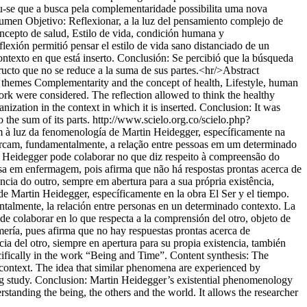
eu-se que a busca pela complementaridade possibilita uma nova
sumen Objetivo: Reflexionar, a la luz del pensamiento complejo de
oncepto de salud, Estilo de vida, condición humana y
flexión permitió pensar el estilo de vida sano distanciado de un
contexto en que está inserto. Conclusión: Se percibió que la búsqueda
tructo que no se reduce a la suma de sus partes.<hr/>Abstract
The themes Complementarity and the concept of health, Lifestyle, human
ork were considered. The reflection allowed to think the healthy
nization in the context in which it is inserted. Conclusion: It was
 the sum of its parts.
http://www.scielo.org.co/scielo.php?
 à luz da fenomenología de Martin Heidegger, específicamente na
rcam, fundamentalmente, a relação entre pessoas em um determinado
e Heidegger pode colaborar no que diz respeito à compreensão do
sa em enfermagem, pois afirma que não há respostas prontas acerca de
cia do outro, sempre em abertura para a sua própria existência,
e Martin Heidegger, específicamente en la obra El Ser y el tiempo.
talmente, la relación entre personas en un determinado contexto. La
 colaborar en lo que respecta a la comprensión del otro, objeto de
mería, pues afirma que no hay respuestas prontas acerca de
ia del otro, siempre en apertura para su propia existencia, también
cifically in the work “Being and Time”. Content synthesis: The
 context. The idea that similar phenomena are experienced by
ng study. Conclusion: Martin Heidegger’s existential phenomenology
erstanding the being, the others and the world. It allows the researcher