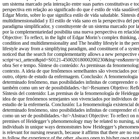
um sistema marcado pela interação entre suas partes constitutivas e 
perspectiva em relação ao significado do que é estilo de vida saudáv
Edgar Morin, sobre lo que significa estilo de vida saludable. Síntesi
multidimensionalidad y El estilo de vida sano en la perspectiva del pe
paradigma simplificador, y constituyente de un sistema marcado por la 
por la complementariedad posibilita una nueva perspectiva en relación
Objective: To reflect, in the light of Edgar Morin’s complex thinking
condition and multidimensionality and The healthy lifestyle in the pe
lifestyle away from a simplifying paradigm, and constituent of a system
noticed that the search for complementarity allows a new perspective on 
script=sci_arttext&pid=S0121-45002018000200230&lng=en&nrm=i
obra Ser e tempo. Síntese do conteúdo: As premissas da fenomenolo
contexto. A ideia de que fenômenos semelhantes são vivenciados por
outro, objeto de estudo da enfermagem. Conclusão: A fenomenologia e
determinado fenômeno, mas posibilidades infinitas de compreender o s
também como um ser de possibilidades.<hr/>Resumen Objetivo: Reflexi
Síntesis del contenido: Las premisas de la fenomenología de Heidegge
idea de que fenómenos semejantes son vivenciados por individuos de 
estudio de la enfermería. Conclusión: La fenomenología existencial de
determinado fenómeno, sino posibilidades infinitas de comprender el se
como un ser de posibilidades.<hr/>Abstract Objective: To reflect on 
premises of Heidegger’s phenomenology may be related to nursing, sin
individuals in unique ways demonstrates how Heidegger’s phenomenolo
is relevant for nursing research, because it affirms that there are no 
to follow the experience of the other, always open to his/her own existe