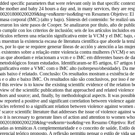
dded specific parameters that were relevant only in that specific context
 the mother and baby 24 hours a day and, in many services, they are respo
21-45002018000200209&lng=en&nrm=iso&tlng=en
Resumen Objetivo: El pr
masa corporal (IMC) (alto y bajo). Síntesis del contenido: Se realizó un
aron los siete pasos de Cooper. Se analizaron por título, año de publica
umplir con los criterios de inclusión; seis de los artículos incluidos en 
culos refieren una relación significativa entre la VCM y el IMC bajo, 
uestran la existencia escasa de literatura científica que aborde la te
, por lo que se requiere generar líneas de acción y atención a las muje
as existentes sobre a relação entre violencia contra mulheres (VCM) e s
ficas que abordam e relacionam a vcm e o IMC em diferentes bases de d
s metodológicos foram estudados. Identificaram-se 85 artigos, 67 artigos
significativa entre a VMC com o IMC alto (sobrepeso/obesidade). Da mes
is baixo é relatado. Conclusão: Os resultados mostram a existência de
 e o alto e baixo IMC. Os resultados não são conclusivos, por isso é n
of this review is to know the existing scientific evidence of the relat
view of the scientific publications that approached and related violen
ors and source; and, finally, by methodological aspects. It was possible
review reported a positive and significant correlation between violence a
rticles referred to a significant relation between violence against wom
scarce scientific literature that addresses the issue of violence again
t is necessary to generate lines of action and attention to women who s
21-45002018000200220&lng=en&nrm=iso&tlng=en
Resumo Objetivo: Refl
eradas as temáticas A complementaridade e o conceito de saúde, Estilo 
encial teórico proposto. A reflexão permitiu pensar o estilo de vida s