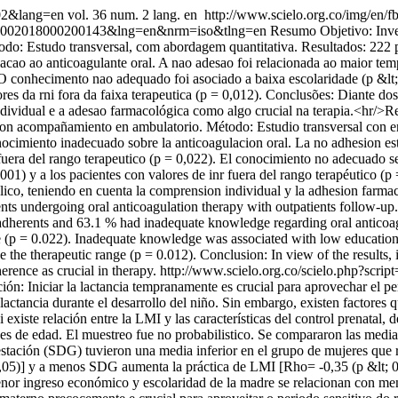
002&lang=en
vol. 36 num. 2 lang. en
http://www.scielo.org.co/img/en/f
21-45002018000200143&lng=en&nrm=iso&tlng=en
Resumo Objetivo: Inve
do: Estudo transversal, com abordagem quantitativa. Resultados: 222 p
ao ao anticoagulante oral. A nao adesao foi relacionada ao maior temp
). O conhecimento nao adequado foi asociado a baixa escolaridade (p &l
s da rni fora da faixa terapeutica (p = 0,012). Conclusões: Diante dos
ividual e a adesao farmacológica como algo crucial na terapia.<hr/>Re
con acompañamiento en ambulatorio. Método: Estudio transversal con en
nocimiento inadecuado sobre la anticoagulacion oral. La no adhesion es
fuera del rango terapeutico (p = 0,022). El conocimiento no adecuado se
1) y a los pacientes con valores de inr fuera del rango terapéutico (p 
lico, teniendo en cuenta la comprension individual y la adhesion farma
ts undergoing oral anticoagulation therapy with outpatients follow-up.
adherents and 63.1 % had inadequate knowledge regarding oral anticoag
ge (p = 0.022). Inadequate knowledge was associated with low educational 
e the therapeutic range (p = 0.012). Conclusion: In view of the results, it
rence as crucial in therapy.
http://www.scielo.org.co/scielo.php?scrip
ón: Iniciar la lactancia tempranamente es crucial para aprovechar el pe
lactancia durante el desarrollo del niño. Sin embargo, existen factores q
existe relación entre la LMI y las características del control prenatal,
es de edad. El muestreo fue no probabilistico. Se compararon las medias 
stación (SDG) tuvieron una media inferior en el grupo de mujeres que 
,05)] y a menos SDG aumenta la práctica de LMI [Rho= -0,35 (p &lt; 0
or ingreso económico y escolaridad de la madre se relacionan con men