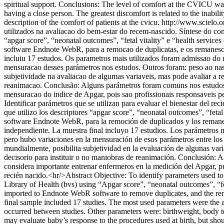
spiritual support. Conclusions: The level of comfort at the CVICU was
having a close person. The greatest discomfort is related to the inab
description of the comfort of patients at the cvicu.
http://www.scielo
utilizados na avaliacao do bem-estar do recem-nascido. Síntese do con
“apgar score”, “neonatal outcomes”, “fetal vitality” e “health servi
software Endnote WebR, para a remocao de duplicatas, e os remanesce
incluiu 17 estudos. Os parametros mais utilizados foram admissao do
mensuracao desses parámetros nos estudos. Outros foram: peso ao nasce
subjetividade na avaliacao de algumas variaveis, mas pode avaliar a 
reanimacao. Conclusão: Alguns parámetros foram comuns nos estudos, 
mensuracao do indice de Apgar, pois sao profissionais responsaveis 
Identificar parámetros que se utilizan para evaluar el bienestar del re
que utilizo los descriptores “apgar score”, “neonatal outcomes”, “feta
software Endnote WebR, para la remoción de duplicados y los remanent
independiente. La muestra final incluyo 17 estudios. Los parámetros 
pero hubo variaciones en la mensuración de esos parámetros entre los e
mundialmente, posibilita subjetividad en la evaluación de algunas vari
decisorio para instituir o no maniobras de reanimación. Conclusión: 
considera importante entrenar enfermeros en la medición del Apgar, pu
recién nacido.<hr/>Abstract Objective: To identify parameters used to 
Library of Health (bvs) using “Apgar score”, “neonatal outcomes”, “fe
imported to Endnote WebR software to remove duplicates, and the rem
final sample included 17 studies. The most used parameters were the a
occurred between studies. Other parameters were: birthweight, body tem
may evaluate baby’s response to the procedures used at birth, but sh