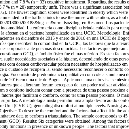
ion and 7.8 % (n = 33) cognitive impairment. Regarding the results of t
6.7 % (n = 28) temporarily unfit. There was a significant association bet
72). The lowest cognition scores were identified in elderly which were 
ommended to the traffic clinics to use the mmse with caution, as a tool o
21-45002018000200188&lng=en&nrm=iso&tlng=en
Resumen Los pacientes
ncomodidad. La enfermería como disciplina brinda cuidado para recup
e la afectan en el paciente hospitalizado en una UCIC. Metodología: En
 pacientes en diciembre de 2015 y enero de 2016 en una UCIC de Bogotá.
s que describen la comodidad en la UCIC; los factores que la alteraron
ones corporales ante personas desconocidas. Los factores que mejoran 
cuestionario GCQ, el ámbito físico fue el mas referido. Existen factore
 suplir necesidades asociadas a la higiene, dependiendo de otras perso
tes com doenca cardiovascular podem necessitar de hospitalizacao em
ce o cuidado de recupera-la, sendo necessario reconhecer o conforto c
gia: Foco misto de predominancia qualitativa com coleta simultanea de
o de 2016 em uma utic de Bogota. Aplicamos uma entrevista semiestru
tores que a alteraram foram: percepcao de nao poder realizar atividades
m o conforto incluem contar com a presenca de uma pessoa proxima e ap
 fatores que facilitam o conforto, como ter uma pessoa proxima. O maio
a supri-las. A metodologia mista permitiu uma ampla descricao do confo
e Unit (CVICU), generating discomfort at multiple levels. Nursing as a d
ctive: To describe the comfort and the factors that affect it in the 
quantitative data to perform a triangulation. The sample corresponds t
nt (GCQ). Results: Six categories were obtained. Among the factors tha
r bodily functions in presence of unknown people. The factors that impro