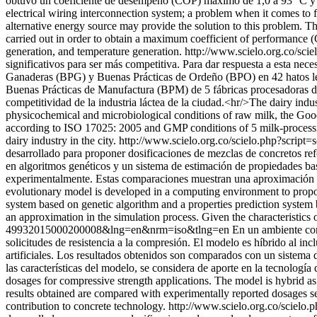
obtuvo un coeficiente de desempeño (COP) máximo de 1,0 a 93 °C y 154
electrical wiring interconnection system; a problem when it comes to 
alternative energy source may provide the solution to this problem. 
carried out in order to obtain a maximum coefficient of performance (
generation, and temperature generation.
http://www.scielo.org.co/s
significativos para ser más competitiva. Para dar respuesta a esta nec
Ganaderas (BPG) y Buenas Prácticas de Ordeño (BPO) en 42 hatos lech
Buenas Prácticas de Manufactura (BPM) de 5 fábricas procesadoras de 
competitividad de la industria láctea de la ciudad.<hr/>The dairy indu
physicochemical and microbiological conditions of raw milk, the Good
according to ISO 17025: 2005 and GMP conditions of 5 milk-processing
dairy industry in the city.
http://www.scielo.org.co/scielo.php?scr
desarrollado para proponer dosificaciones de mezclas de concretos refo
en algoritmos genéticos y un sistema de estimación de propiedades ba
experimentalmente. Estas comparaciones muestran una aproximación en 
evolutionary model is developed in a computing environment to propose
system based on genetic algorithm and a properties prediction system 
an approximation in the simulation process. Given the characteristics o
49932015000200008&lng=en&nrm=iso&tlng=en
En un ambiente com
solicitudes de resistencia a la compresión. El modelo es híbrido al i
artificiales. Los resultados obtenidos son comparados con un sistem
las características del modelo, se considera de aporte en la tecnolog
dosages for compressive strength applications. The model is hybrid as
results obtained are compared with experimentally reported dosages se
contribution to concrete technology.
http://www.scielo.org.co/scie