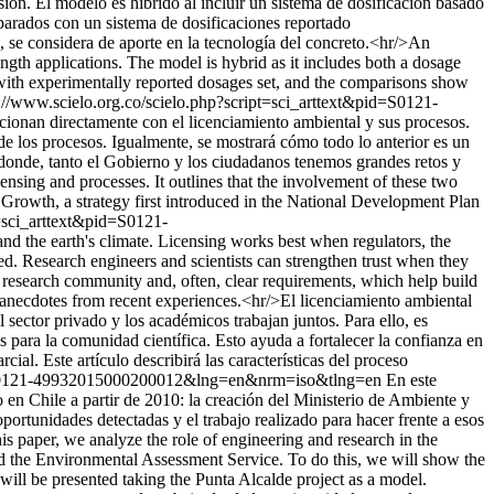
sión. El modelo es híbrido al incluir un sistema de dosificación basado
parados con un sistema de dosificaciones reportado
 se considera de aporte en la tecnología del concreto.<hr/>An
gth applications. The model is hybrid as it includes both a dosage
 with experimentally reported dosages set, and the comparisons show
://www.scielo.org.co/scielo.php?script=sci_arttext&pid=S0121-
lacionan directamente con el licenciamiento ambiental y sus procesos.
de los procesos. Igualmente, se mostrará cómo todo lo anterior es un
 donde, tanto el Gobierno y los ciudadanos tenemos grandes retos y
censing and processes. It outlines that the involvement of these two
n Growth, a strategy first introduced in the National Development Plan
t=sci_arttext&pid=S0121-
and the earth's climate. Licensing works best when regulators, the
ted. Research engineers and scientists can strengthen trust when they
 research community and, often, clear requirements, which help build
ide anecdotes from recent experiences.<hr/>El licenciamiento ambiental
 sector privado y los académicos trabajan juntos. Para ello, es
 para la comunidad científica. Esto ayuda a fortalecer la confianza en
al. Este artículo describirá las características del proceso
pid=S0121-49932015000200012&lng=en&nrm=iso&tlng=en
En este
ado en Chile a partir de 2010: la creación del Ministerio de Ambiente y
oportunidades detectadas y el trabajo realizado para hacer frente a esos
s paper, we analyze the role of engineering and research in the
and the Environmental Assessment Service. To do this, we will show the
 will be presented taking the Punta Alcalde project as a model.