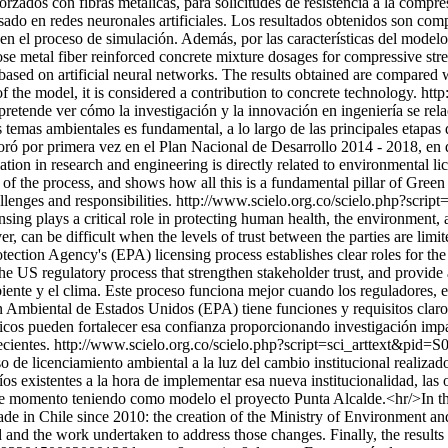
rzados con fibras metálicas, para solicitudes de resistencia a la compre
sado en redes neuronales artificiales. Los resultados obtenidos son com
el proceso de simulación. Además, por las características del modelo,
 metal fiber reinforced concrete mixture dosages for compressive stren
based on artificial neural networks. The results obtained are compared
f the model, it is considered a contribution to concrete technology.
http
 pretende ver cómo la investigación y la innovación en ingeniería se re
 temas ambientales es fundamental, a lo largo de las principales etapas 
poró por primera vez en el Plan Nacional de Desarrollo 2014 - 2018, en
tion in research and engineering is directly related to environmental li
s of the process, and shows how all this is a fundamental pillar of Gree
enges and responsibilities.
http://www.scielo.org.co/scielo.php?scrip
sing plays a critical role in protecting human health, the environment, 
, can be difficult when the levels of trust between the parties are limi
ection Agency's (EPA) licensing process establishes clear roles for the
of the US regulatory process that strengthen stakeholder trust, and prov
ente y el clima. Este proceso funciona mejor cuando los reguladores, el
n Ambiental de Estados Unidos (EPA) tiene funciones y requisitos claros
cos pueden fortalecer esa confianza proporcionando investigación imparci
cientes.
http://www.scielo.org.co/scielo.php?script=sci_arttext&
ceso de licenciamiento ambiental a la luz del cambio institucional realiz
os existentes a la hora de implementar esa nueva institucionalidad, las 
ste momento teniendo como modelo el proyecto Punta Alcalde.<hr/>In thi
 made in Chile since 2010: the creation of the Ministry of Environment 
d and the work undertaken to address those changes. Finally, the results