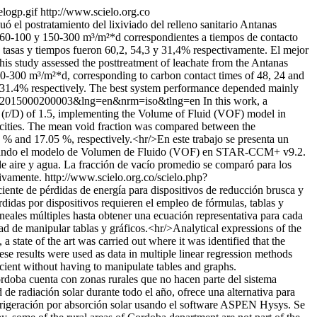
elogp.gif
http://www.scielo.org.co
uó el postratamiento del lixiviado del relleno sanitario Antanas
35, 60-100 y 150-300 m³/m²*d correspondientes a tiempos de contacto
 tasas y tiempos fueron 60,2, 54,3 y 31,4% respectivamente. El mejor
is study assessed the posttreatment of leachate from the Antanas
 150-300 m³/m²*d, corresponding to carbon contact times of 48, 24 and
d 31.4% respectively. The best system performance depended mainly
-49932015000200003&lng=en&nrm=iso&tlng=en
In this work, a
io (r/D) of 1.5, implementing the Volume of Fluid (VOF) model in
ocities. The mean void fraction was compared between the
and 17.05 %, respectively.<hr/>En este trabajo se presenta un
ementando el modelo de Volumen de Fluido (VOF) en STAR-CCM+ v9.2.
de aire y agua. La fracción de vacío promedio se comparó para los
ivamente.
http://www.scielo.org.co/scielo.php?
iciente de pérdidas de energía para dispositivos de reducción brusca y
didas por dispositivos requieren el empleo de fórmulas, tablas y
neales múltiples hasta obtener una ecuación representativa para cada
ad de manipular tablas y gráficos.<hr/>Analytical expressions of the
 state of the art was carried out where it was identified that the
ese results were used as data in multiple linear regression methods
ficient without having to manipulate tables and graphs.
doba cuenta con zonas rurales que no hacen parte del sistema
de radiación solar durante todo el año, ofrece una alternativa para
 refrigeración por absorción solar usando el software ASPEN Hysys. Se