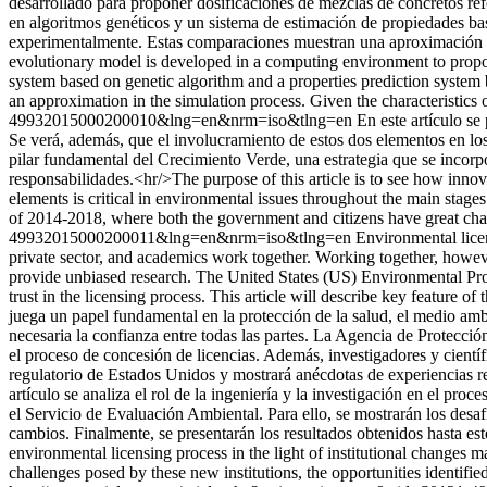
desarrollado para proponer dosificaciones de mezclas de concretos refo
en algoritmos genéticos y un sistema de estimación de propiedades ba
experimentalmente. Estas comparaciones muestran una aproximación en 
evolutionary model is developed in a computing environment to propose
system based on genetic algorithm and a properties prediction system 
an approximation in the simulation process. Given the characteristics o
49932015000200010&lng=en&nrm=iso&tlng=en
En este artículo se
Se verá, además, que el involucramiento de estos dos elementos en los
pilar fundamental del Crecimiento Verde, una estrategia que se incor
responsabilidades.<hr/>The purpose of this article is to see how innova
elements is critical in environmental issues throughout the main stage
of 2014-2018, where both the government and citizens have great chall
49932015000200011&lng=en&nrm=iso&tlng=en
Environmental licen
private sector, and academics work together. Working together, however
provide unbiased research. The United States (US) Environmental Prot
trust in the licensing process. This article will describe key feature 
juega un papel fundamental en la protección de la salud, el medio ambi
necesaria la confianza entre todas las partes. La Agencia de Protecció
el proceso de concesión de licencias. Además, investigadores y científi
regulatorio de Estados Unidos y mostrará anécdotas de experiencias re
artículo se analiza el rol de la ingeniería y la investigación en el pro
el Servicio de Evaluación Ambiental. Para ello, se mostrarán los desafí
cambios. Finalmente, se presentarán los resultados obtenidos hasta e
environmental licensing process in the light of institutional changes
challenges posed by these new institutions, the opportunities identifie