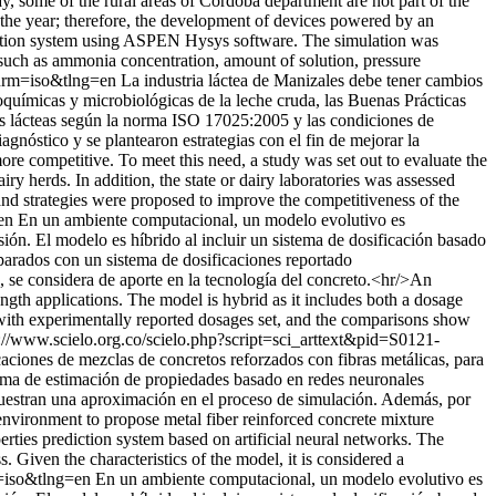
 some of the rural areas of Cordoba department are not part of the
t the year; therefore, the development of devices powered by an
geration system using ASPEN Hysys software. The simulation was
 such as ammonia concentration, amount of solution, pressure
&nrm=iso&tlng=en
La industria láctea de Manizales debe tener cambios
coquímicas y microbiológicas de la leche cruda, las Buenas Prácticas
as lácteas según la norma ISO 17025:2005 y las condiciones de
nóstico y se plantearon estrategias con el fin de mejorar la
ore competitive. To meet this need, a study was set out to evaluate the
herds. In addition, the state or dairy laboratories was assessed
nd strategies were proposed to improve the competitiveness of the
=en
En un ambiente computacional, un modelo evolutivo es
sión. El modelo es híbrido al incluir un sistema de dosificación basado
parados con un sistema de dosificaciones reportado
 se considera de aporte en la tecnología del concreto.<hr/>An
gth applications. The model is hybrid as it includes both a dosage
 with experimentally reported dosages set, and the comparisons show
://www.scielo.org.co/scielo.php?script=sci_arttext&pid=S0121-
ciones de mezclas de concretos reforzados con fibras metálicas, para
stema de estimación de propiedades basado en redes neuronales
muestran una aproximación en el proceso de simulación. Además, por
environment to propose metal fiber reinforced concrete mixture
rties prediction system based on artificial neural networks. The
Given the characteristics of the model, it is considered a
m=iso&tlng=en
En un ambiente computacional, un modelo evolutivo es