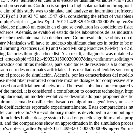
7 kPa, teniendo en cuenta el efecto de distintas variables.<hr/>Today,
food preservation. Cordoba is subject to high solar radiation throughou
The aim of this study was to simulate and analyze an intermittent refri
COP) of 1.0 at 93 °C and 1547 kPa, considering the effect of variables
cielo.php?script=sci_arttext&pid=S0121-49932015000200006&lng=en
esidad, se planteó un estudio en el que se evaluaron las condiciones fisi
eros. Además, se evaluó el estado de los laboratorios de las industri
leche mediante una lista de chequeo. Como resultado, se obtuvo un diag
stry Manizales will have to undergo significant changes in order to be m
 Farming Practices (GFP) and Good Milking Practices (GMP) in 42 dairy 
 factories through a checklist. As a result, a diagnosis was obtained a
ipt=sci_arttext&pid=S0121-49932015000200007&lng=en&nrm=iso&tlng
rzados con fibras metálicas, para solicitudes de resistencia a la compre
sado en redes neuronales artificiales. Los resultados obtenidos son com
el proceso de simulación. Además, por las características del modelo,
 metal fiber reinforced concrete mixture dosages for compressive stren
based on artificial neural networks. The results obtained are compared
f the model, it is considered a contribution to concrete technology.
http
putacional, un modelo evolutivo es desarrollado para proponer dosifica
ncluir un sistema de dosificación basado en algoritmos genéticos y un si
a de dosificaciones reportado experimentalmente. Estas comparaciones 
ía del concreto.<hr/>An evolutionary model is developed in a computing 
 it includes both a dosage system based on genetic algorithm and a prope
t, and the comparisons show an approximation in the simulation process. 
lo.php?script=sci_arttext&pid=S0121-49932015000200009&lng=en&nr