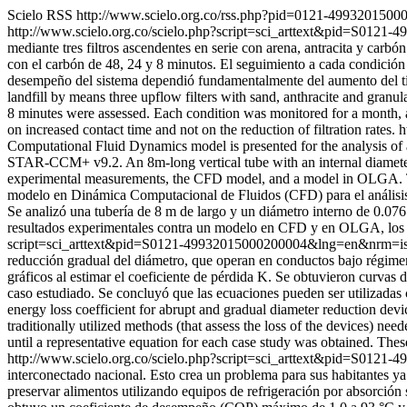
Scielo RSS
http://www.scielo.org.co/rss.php?pid=0121-499320150
http://www.scielo.org.co/scielo.php?script=sci_arttext&pid=S01
mediante tres filtros ascendentes en serie con arena, antracita y car
con el carbón de 48, 24 y 8 minutos. El seguimiento a cada condició
desempeño del sistema dependió fundamentalmente del aumento del tiem
landfill by means three upflow filters with sand, anthracite and granu
8 minutes were assessed. Each condition was monitored for a month,
on increased contact time and not on the reduction of filtration rates.
h
Computational Fluid Dynamics model is presented for the analysis of 
STAR-CCM+ v9.2. An 8m-long vertical tube with an internal diameter 
experimental measurements, the CFD model, and a model in OLGA. Th
modelo en Dinámica Computacional de Fluidos (CFD) para el análisi
Se analizó una tubería de 8 m de largo y un diámetro interno de 0.07
resultados experimentales contra un modelo en CFD y en OLGA, los c
script=sci_arttext&pid=S0121-49932015000200004&lng=en&nrm=i
reducción gradual del diámetro, que operan en conductos bajo régimen 
gráficos al estimar el coeficiente de pérdida K. Se obtuvieron curvas
caso estudiado. Se concluyó que las ecuaciones pueden ser utilizadas 
energy loss coefficient for abrupt and gradual diameter reduction devic
traditionally utilized methods (that assess the loss of the devices) ne
until a representative equation for each case study was obtained. These
http://www.scielo.org.co/scielo.php?script=sci_arttext&pid=S01
interconectado nacional. Esto crea un problema para sus habitantes ya 
preservar alimentos utilizando equipos de refrigeración por absorción 