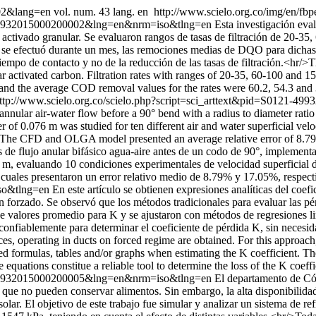
002&lang=en
vol. num. 43 lang. en
http://www.scielo.org.co/img/en/fbp
21-49932015000200002&lng=en&nrm=iso&tlng=en
Esta investigación eval
bón activado granular. Se evaluaron rangos de tasas de filtración de 20-
n se efectuó durante un mes, las remociones medias de DQO para dichas
po de contacto y no de la reducción de las tasas de filtración.<hr/>Th
lar activated carbon. Filtration rates with ranges of 20-35, 60-100 and
 and the average COD removal values for the rates were 60.2, 54.3 an
ttp://www.scielo.org.co/scielo.php?script=sci_arttext&pid=S0121
annular air-water flow before a 90° bend with a radius to diameter rat
of 0.076 m was studied for ten different air and water superficial vel
e CFD and OLGA model presented an average relative error of 8.79 % 
s de flujo anular bifásico agua-aire antes de un codo de 90°, impl
6 m, evaluando 10 condiciones experimentales de velocidad superficial 
uales presentaron un error relativo medio de 8.79% y 17.05%, respect
so&tlng=en
En este artículo se obtienen expresiones analíticas del coef
forzado. Se observó que los métodos tradicionales para evaluar las pér
 de valores promedio para K y se ajustaron con métodos de regresiones li
confiablemente para determinar el coeficiente de pérdida K, sin necesid
es, operating in ducts on forced regime are obtained. For this approach, a
eded formulas, tables and/or graphs when estimating the K coefficient. Th
 equations constitue a reliable tool to determine the loss of the K coef
21-49932015000200005&lng=en&nrm=iso&tlng=en
El departamento de Cór
que no pueden conservar alimentos. Sin embargo, la alta disponibilidad 
solar. El objetivo de este trabajo fue simular y analizar un sistema de