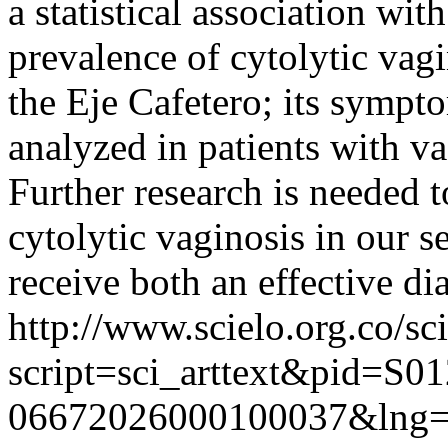
a statistical association wi
prevalence of cytolytic va
the Eje Cafetero; its sympt
analyzed in patients with v
Further research is needed t
cytolytic vaginosis in our 
receive both an effective di
http://www.scielo.org.co/sc
script=sci_arttext&pid=S01
06672026000100037&lng=