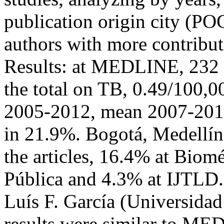
publication origin city (POC
authors with more contribu
Results: at MEDLINE, 232 
the total on TB, 0.49/100,
2005-2012, mean 2007-2011
in 21.9%. Bogotá, Medellín
the articles, 16.4% at Biom
Pública and 4.3% at IJTL
Luís F. García (Universida
results were similar to M