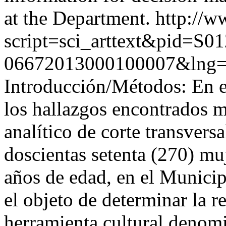
at the Department.
http://w
script=sci_arttext&pid=S01
06672013000100007&lng=
Introducción/Métodos: En el
los hallazgos encontrados m
analítico de corte transvers
doscientas setenta (270) muj
años de edad, en el Munici
el objeto de determinar la r
herramienta cultural deno