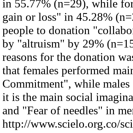
in 55.77% (n=29), while fo
gain or loss" in 45.28% (n=2
people to donation "collab
by "altruism" by 29% (n=1
reasons for the donation wa
that females performed mai
Commitment", while males do
it is the main social imagi
and "Fear of needles" in me
http://www.scielo.org.co/sc