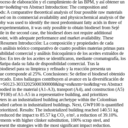
 proceso de elaboración y el cumplimiento de las BPM, y así obtener un
nrm=iso&tlng=en
Abstract Introduction: The composition and
ods: A comparative theoretical analysis of four possible raw materials
ased on its commercial availability and physicochemical analysis of the
phy was used to identify the most predominant fatty acids in three of
r experimentation, it was only possible to obtain biodiesel from Sejé
ile in the second case, the biodiesel does not require additional
dpoint, with adequate performance and market availability. These
hr/>Resumen Introducción: La composición y propiedades de cada
un análisis teórico comparativo de cuatro posibles materias primas para
bilidad comercial y análisis fisicoquímico de los aceites extraídos de
s: En tres de los aceites se identificaron, mediante cromatografía, los
aripa dada su falta de disponibilidad comercial. Tras la
 biodiesel para su limpieza y refinado y la reacción presenta un
que corresponde al 25%. Conclusiones: Se define el biodiesel obtenido
ercado. Estos hallazgos contribuyen al avance en la diversificación de
xt&pid=S0123-30332025000300008&lng=en&nrm=iso&tlng=en
Abstract
bodied in the material (A1-A3), transport (A4), and construction (A5)
P100) of A1-A5 in a representative building, and prioritizes
meters in an industrialized building archetype within the Colombian
odied carbon in industrialized buildings. Next, GWP100 is quantified
rioritized. Results: The industrialized building reached 140.51 kg
) reduced the impact to 85.57 kg CO₂ e/m², a reduction of 39.10%.
cements with higher clinker substitution, 100% scrap steel, and
sent the strategies with the most significant impact reduction.