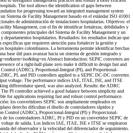
essed to strengthen management practices and ensure a more efficient
ospitals. The tool allows the identification of gaps between
 foundation for progressing toward an integrated management system
o a un Sistema de Facility Management basado en el estándar ISO 41001
ionales de administración de instalaciones hospitalarias. Objetivos: el
acility Management, con el fin de identificar fortalezas, debilidades y
los componentes principales del Sistema de Facility Management y un
 y departamentos hospitalarios. Resultados: los resultados indican que
 específicas que requieren atención para fortalecer la gestión y
ros hospitales colombianos. La herramienta permite identificar brechas
una base útil para avanzar hacia un sistema de gestión integrado y
&lng=en&nrm=iso&tlng=en
Abstract Introduction: SEPIC converters are
esence of a right-half-plane zero make it difficult to design fast and
n Control (ADRC), Proportional-Integral (PI), and Proportional-
of ADRC, PI, and PID controllers applied to a SEPIC DC-DC converter.
tput voltage. The performance indices IAE, ITAE, ISE, and ITSE
ing differentiator speed, was also analyzed. Results: the ADRC
y. The PI controller achieved a good balance between simplicity and
e for applications requiring fast and robust control performance.
ducción: los convertidores SEPIC son ampliamente empleados en
iplano derecho dificultan el diseño de controladores rápidos y
tion Control (ADRC), Proporcional-Integral (PI) y Proporcional-
ción de los controladores ADRC, PI y PID en un convertidor SEPIC de
l voltaje de salida. Los índices IAE, ITAE, ISE e ITSE se emplearon
banda del observador y la velocidad del diferenciador de seguimiento.