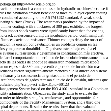
bpelogp.gif
http://www.scielo.org.co
cavitation erosion is a common issue in hydraulic machines because it
dies the cavitation erosion behavior of three multilayer epoxy coating
s were conducted according to the ASTM G32 standard. A weak shock
 coating surface (Pmax). The wear marks produced by the impact of
inner coating, with a thickness of 380 µm, exhibited the longest
 from impact shock waves were significantly lower than the coating
nd crack coalescence during the incubation period, confirming that
fluences cavitation resistance. Thinner coatings delay the onset of
ducción: la erosión por cavitación es un problema común en las
s y mejorar su durabilidad. Objetivos: este trabajo estudia el
e evaluar su resistencia y determinar la configuración más efectiva.
lcular el comportamiento mecánico de los recubrimientos sometidos a
pacto de las ondas de choque se analizaron mediante microscopía
 con un espesor de 380 µm, presentó el período de incubación más
lculados fueron significativamente menores que la dureza del sistema
fisuras y la coalescencia de grietas durante el período de
 recubrimientos delgados retrasan el inicio de la erosión, mientras que
.co/scielo.php?script=sci_arttext&pid=S0123-
lity Management System based on the ISO 41001 standard in a Colombian
cility administration. Objectives: the study aims to evaluate the
order to identify strengths, weaknesses, and opportunities for
n components of the Facility Management System, and a third one
tal departments. Results: the results show that the evaluated