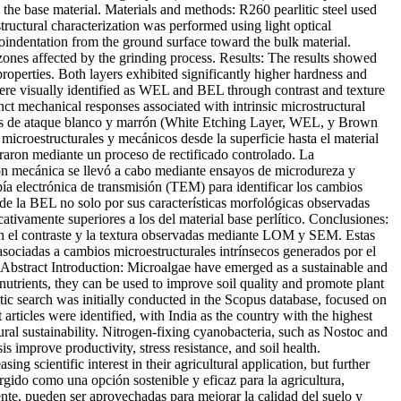
 the base material. Materials and methods: R260 pearlitic steel used
ructural characterization was performed using light optical
ndentation from the ground surface toward the bulk material.
ones affected by the grinding process. Results: The results showed
perties. Both layers exhibited significantly higher hardness and
were visually identified as WEL and BEL through contrast and texture
 mechanical responses associated with intrinsic microstructural
apas de ataque blanco y marrón (White Etching Layer, WEL, y Brown
microestructurales y mecánicos desde la superficie hasta el material
eraron mediante un proceso de rectificado controlado. La
ión mecánica se llevó a cabo mediante ensayos de microdureza y
ía electrónica de transmisión (TEM) para identificar los cambios
L de la BEL no solo por sus características morfológicas observadas
vamente superiores a los del material base perlítico. Conclusiones:
en el contraste y la textura observadas mediante LOM y SEM. Estas
asociadas a cambios microestructurales intrínsecos generados por el
Abstract Introduction: Microalgae have emerged as a sustainable and
rb nutrients, they can be used to improve soil quality and promote plant
tic search was initially conducted in the Scopus database, focused on
 articles were identified, with India as the country with the highest
tural sustainability. Nitrogen-fixing cyanobacteria, such as Nostoc and
s improve productivity, stress resistance, and soil health.
ing scientific interest in their agricultural application, but further
rgido como una opción sostenible y eficaz para la agricultura,
ente, pueden ser aprovechadas para mejorar la calidad del suelo y