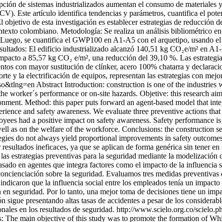
pción de sistemas industrializados aumentan el consumo de materiales 
ACV). Este artículo identifica tendencias y parámetros, cuantifica el 
 El objetivo de esta investigación es establecer estrategias de reducción
ontexto colombiano. Metodología: Se realiza un análisis bibliométrico e
os. Luego, se cuantifica el GWP100 en A1-A5 con el arquetipo, usando
. Resultados: El edificio industrializado alcanzó 140,51 kg CO₂e/m² en 
 impacto a 85,57 kg CO₂ e/m², una reducción del 39,10 %. Las estrategias
ntos con mayor sustitución de clínker, acero 100% chatarra y declara
orte y la electrificación de equipos, representan las estrategias con mej
so&tlng=en
Abstract Introduction: construction is one of the industries w
the worker´s performance or on-site hazards. Objetive: this research aims
nment. Method: this paper puts forward an agent-based model that integr
erience and safety awareness. We evaluate three preventive actions tha
yees had a positive impact on safety awareness. Safety performance is no
ell as on the welfare of the workforce. Conclusions: the construction se
ategies do not always yield proportional improvements in safety outcome
resultados ineficaces, ya que se aplican de forma genérica sin tener en c
e las estrategias preventivas para la seguridad mediante la modelización
ado en agentes que integra factores como el impacto de la influencia s
a concienciación sobre la seguridad. Evaluamos tres medidas preventivas
 indicaron que la influencia social entre los empleados tenía un impacto
 en seguridad. Por lo tanto, una mejor toma de decisiones tiene un impac
ón sigue presentando altas tasas de accidentes a pesar de los considerab
nales en los resultados de seguridad.
http://www.scielo.org.co/scielo.
s: The main objective of this study was to promote the formation of