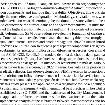
003&lang=en
vol. 27 num. 3 lang. en
http://www.scielo.org.co/img/en/f
23-30332025000300001&lng=en&nrm=iso&tlng=en
Abstract Introduction: 
 worn components and improve their durability. Objectives: this work stu
dentify the most effective configuration. Methodology: cavitation test
under cavitation wear, determining the maximum pressure values at the
characterize the surface damage and wear mechanisms. Results: the th
howed the highest erosion rate of 2822 mg/min. The calculated pressures
astic deformation. SEM observations revealed the formation of crazing a
Conclusions: the results demonstrate that coating thickness strongly in
accumulated internal stresses and crack propagation.<hr/>Resumen Intro
epóxicos se utilizan con frecuencia para reparar componentes desgastado
recubrimientos epóxicos multicapa con diferentes espesores, con el fin d
norma ASTM G32. Se utilizó un modelo de onda de choque débil para ca
 en la superficie (Pmax). Las huellas de desgaste producidas por el im
 los mecanismos de desgaste. Resultados: el recubrimiento más delgado,
ó la mayor tasa de erosión, de 2822 mg/min. Los valores de presión ca
 plástica directa. Las observaciones por SEM revelaron la formación de 
recubrimiento influye fuertemente en la resistencia a la cavitación: los
es internas acumuladas y propagación de grietas.
http://www.scielo.org
on: this study presents the application of a diagnostic tool to a Faci
system and its alignment with international best practices in hospital fa
established by ISO 41001 and the main areas of Facility Management, in 
application of three questionnaires: the first two focused on the mai
rehensive analysis of the interaction between macroprocesses and hospi