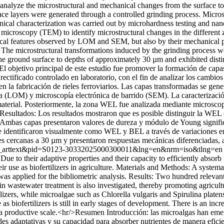
o analyze the microstructural and mechanical changes from the surface to
ace layers were generated through a controlled grinding process. Microst
 characterization was carried out by microhardness testing and nanoi
icroscopy (TEM) to identify microstructural changes in the different z
al features observed by LOM and SEM, but also by their mechanical pro
: The microstructural transformations induced by the grinding process 
ground surface to depths of approximately 30 µm and exhibited distinct
El objetivo principal de este estudio fue promover la formación de c
tificado controlado en laboratorio, con el fin de analizar los cambios 
en la fabricación de rieles ferroviarios. Las capas transformadas se gen
ica (LOM) y microscopía electrónica de barrido (SEM). La caracterizac
material. Posteriormente, la zona WEL fue analizada mediante microscop
o. Resultados: Los resultados mostraron que es posible distinguir la WE
as capas presentaron valores de dureza y módulo de Young significati
 se identificaron visualmente como WEL y BEL a través de variaciones 
des cercanas a 30 µm y presentaron respuestas mecánicas diferenciadas, 
t=sci_arttext&pid=S0123-30332025000300011&lng=en&nrm=iso&tlng=en
rs. Due to their adaptive properties and their capacity to efficiently abso
 use as biofertilizers in agriculture. Materials and Methods: A systema
 was applied for the bibliometric analysis. Results: Two hundred relevant
 in wastewater treatment is also investigated, thereby promoting agricul
lizers, while microalgae such as Chlorella vulgaris and Spirulina platensi
 biofertilizers is still in early stages of development. There is an increas
at a productive scale.<hr/>Resumen Introducción: las microalgas han eme
des adaptativas y su capacidad para absorber nutrientes de manera efici