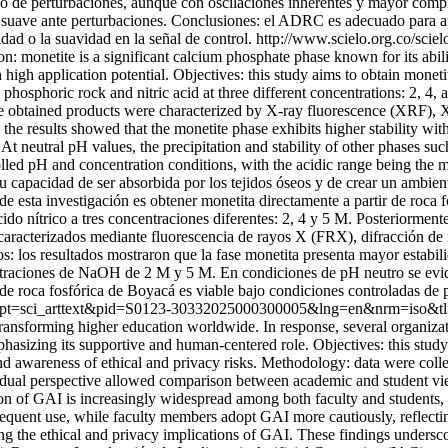
 de perturbaciones, aunque con oscilaciones inherentes y mayor complej
suave ante perturbaciones. Conclusiones: el ADRC es adecuado para apl
idad o la suavidad en la señal de control.
http://www.scielo.org.co/scie
on: monetite is a significant calcium phosphate phase known for its abil
h high application potential. Objectives: this study aims to obtain monet
hosphoric rock and nitric acid at three different concentrations: 2, 4,
he obtained products were characterized by X-ray fluorescence (XRF),
the results showed that the monetite phase exhibits higher stability wit
neutral pH values, the precipitation and stability of other phases suc
led pH and concentration conditions, with the acidic range being the m
 su capacidad de ser absorbida por los tejidos óseos y de crear un ambie
o de esta investigación es obtener monetita directamente a partir de roc
cido nítrico a tres concentraciones diferentes: 2, 4 y 5 M. Posteriorment
 caracterizados mediante fluorescencia de rayos X (FRX), difracción d
ados: los resultados mostraron que la fase monetita presenta mayor estab
raciones de NaOH de 2 M y 5 M. En condiciones de pH neutro se evidenc
ir de roca fosfórica de Boyacá es viable bajo condiciones controladas d
?script=sci_arttext&pid=S0123-30332025000300005&lng=en&nrm=iso&t
y transforming higher education worldwide. In response, several organ
phasizing its supportive and human-centered role. Objectives: this stud
and awareness of ethical and privacy risks. Methodology: data were col
 dual perspective allowed comparison between academic and student view
ion of GAI is increasingly widespread among both faculty and students, t
quent use, while faculty members adopt GAI more cautiously, reflecting
ng the ethical and privacy implications of GAI. These findings underscor