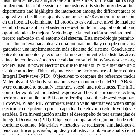
institution achieved a high score and meets most of the standard’s re
implementation of the system. Conclusions: this study provides an inn
departments and highlights the interaction among the different areas 
aligned with healthcare quality standards.<hr/>Resumen Introducción:
en un hospital colombiano. El propósito es evaluar el nivel de madurez 
estudio busca calificar el sistema de gestión de un hospital colombiano
oportunidades de mejora. Metodología: la evaluación se realizó median
tercero enfocado en el entorno del sistema. Esta metodología permitió 
la institución evaluada alcanza una puntuación alta y cumple con la ma
garantizar una implementación más eficiente del sistema. Conclusiones
entre departamentos y reconocer la interacción entre las distintas áre
alineado con los estándares de calidad en salud.
http://www.scielo.o
widely used in power electronics due to their ability to either step up
stable controllers. This study analyzes the performance of three cont
Integral-Derivative (PID). Objectives: to compare the reference trac
Materials and Methods: simulations were conducted in MATLAB/Simul
were computed to quantify accuracy, speed, and robustness. The infl
controller exhibited the fastest response and best disturbance rejecti
performance, while the PID controller displayed the slowest response
However, PI and PID controllers remain valid alternatives when simp
electrónica de potencia por su capacidad de elevar o reducir voltajes.
estables. Esta investigación analiza el desempeño de tres estrategias
Integral-Derivativo (PID). Objetivos: comparar el seguimiento de re
corriente continua. Materiales y métodos: se realizaron simulacione
para cuantificar precisión, rapidez y robustez. También se analizó el