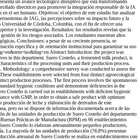
epresenta un avance tecnológico disruptivo que está transformando
ollado directrices para promover la integración responsable de la IA
en el ser humano. Objetivos: el objetivo de este estudio fue analizar
 herramientas de IAG, las percepciones sobre su impacto futuro y la
 la Universidad de Córdoba, Colombia, con el fin de ofrecer una
uperior y la investigación. Resultados: los resultados revelan que la
gestión de los riesgos asociados. Los estudiantes muestran altos
gógicas. Conclusiones: a pesar de su creciente presencia, se
mación específica y de orientación institucional para garantizar su uso
&lng=en&nrm=iso&tlng=en
Abstract Introduction: the project was
ives in this department. Suero Costeño, a fermented milk product, is
racteristics of the processing units and their production process.
bia. Methodology: a comprehensive survey was conducted to assess the
These establishments were selected from four distinct agroecological
inct production processes. The first process involves the spontaneous
standard hygienic conditions and demonstrate deficiencies in the
o Costeño is carried out in establishments with deficient hygienic
liance with GMP, in order to obtain a safe product with optimum
r producción de leche y elaboración de derivados de este
ana, pero no se dispone de información documentada acerca de las
zación de las unidades de producción de Suero Costeño del departamento
as Buenas Prácticas de Manufactura (BPM) en 96 establecimientos
 Suero Costeño lo elaboran artesanalmente pequeños productores,
ía. La mayoría de las unidades de producción (78,8%) presentan
oducción artesanal de Suero Costeño se realiza en establecimientos con