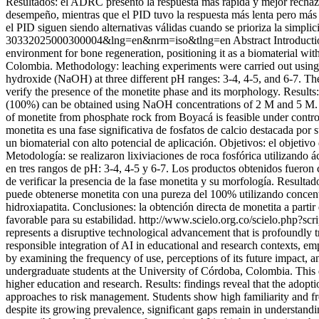
Resultados: el ADRC presentó la respuesta más rápida y mejor rechazo
desempeño, mientras que el PID tuvo la respuesta más lenta pero más 
el PID siguen siendo alternativas válidas cuando se prioriza la simplic
30332025000300004&lng=en&nrm=iso&tlng=en
Abstract Introducti
environment for bone regeneration, positioning it as a biomaterial wit
Colombia. Methodology: leaching experiments were carried out using p
hydroxide (NaOH) at three different pH ranges: 3-4, 4-5, and 6-7. T
verify the presence of the monetite phase and its morphology. Results: 
(100%) can be obtained using NaOH concentrations of 2 M and 5 M. At 
of monetite from phosphate rock from Boyacá is feasible under control
monetita es una fase significativa de fosfatos de calcio destacada por
un biomaterial con alto potencial de aplicación. Objetivos: el objetiv
Metodología: se realizaron lixiviaciones de roca fosfórica utilizando á
en tres rangos de pH: 3-4, 4-5 y 6-7. Los productos obtenidos fueron
de verificar la presencia de la fase monetita y su morfología. Result
puede obtenerse monetita con una pureza del 100% utilizando concent
hidroxiapatita. Conclusiones: la obtención directa de monetita a part
favorable para su estabilidad.
http://www.scielo.org.co/scielo.php
represents a disruptive technological advancement that is profoundl
responsible integration of AI in educational and research contexts, em
by examining the frequency of use, perceptions of its future impact, 
undergraduate students at the University of Córdoba, Colombia. This
higher education and research. Results: findings reveal that the adopt
approaches to risk management. Students show high familiarity and fre
despite its growing prevalence, significant gaps remain in understandi