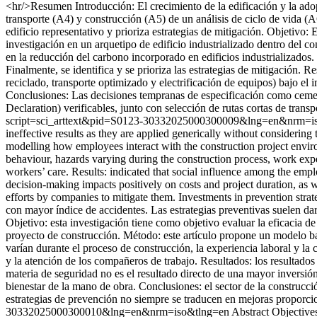
<hr/>Resumen Introducción: El crecimiento de la edificación y la ado
transporte (A4) y construcción (A5) de un análisis de ciclo de vida (
edificio representativo y prioriza estrategias de mitigación. Objetivo:
investigación en un arquetipo de edificio industrializado dentro del c
en la reducción del carbono incorporado en edificios industrializad
Finalmente, se identifica y se prioriza las estrategias de mitigación
reciclado, transporte optimizado y electrificación de equipos) bajo el
Conclusiones: Las decisiones tempranas de especificación como ceme
Declaration) verificables, junto con selección de rutas cortas de transp
script=sci_arttext&pid=S0123-30332025000300009&lng=en&nrm=i
ineffective results as they are applied generically without considering 
modelling how employees interact with the construction project enviro
behaviour, hazards varying during the construction process, work exp
workers’ care. Results: indicated that social influence among the emplo
decision-making impacts positively on costs and project duration, as w
efforts by companies to mitigate them. Investments in prevention str
con mayor índice de accidentes. Las estrategias preventivas suelen dar 
Objetivo: esta investigación tiene como objetivo evaluar la eficacia d
proyecto de construcción. Método: este artículo propone un modelo bas
varían durante el proceso de construcción, la experiencia laboral y l
y la atención de los compañeros de trabajo. Resultados: los resultados
materia de seguridad no es el resultado directo de una mayor inversión
bienestar de la mano de obra. Conclusiones: el sector de la construcci
estrategias de prevención no siempre se traducen en mejoras proporcio
30332025000300010&lng=en&nrm=iso&tlng=en
Abstract Objective