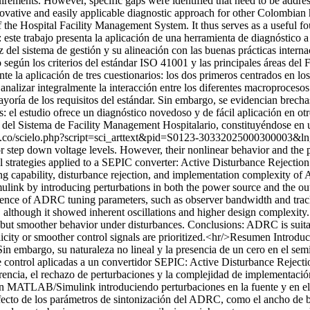
quirements. However, specific gaps were identified that need to be addr
ovative and easily applicable diagnostic approach for other Colombian h
of the Hospital Facility Management System. It thus serves as a useful
 este trabajo presenta la aplicación de una herramienta de diagnóstic
del sistema de gestión y su alineación con las buenas prácticas internac
 según los criterios del estándar ISO 41001 y las principales áreas del F
te la aplicación de tres cuestionarios: los dos primeros centrados en 
analizar integralmente la interacción entre los diferentes macroprocesos
yoría de los requisitos del estándar. Sin embargo, se evidencian brechas
: el estudio ofrece un diagnóstico novedoso y de fácil aplicación en ot
as del Sistema de Facility Management Hospitalario, constituyéndose en 
rg.co/scielo.php?script=sci_arttext&pid=S0123-30332025000300003
 or step down voltage levels. However, their nonlinear behavior and the pr
rol strategies applied to a SEPIC converter: Active Disturbance Rejectio
king capability, disturbance rejection, and implementation complexity 
ink by introducing perturbations in both the power source and the ou
uence of ADRC tuning parameters, such as observer bandwidth and track
on, although it showed inherent oscillations and higher design complexit
 but smoother behavior under disturbances. Conclusions: ADRC is suitabl
licity or smoother control signals are prioritized.<hr/>Resumen Intro
 Sin embargo, su naturaleza no lineal y la presencia de un cero en el sem
 de control aplicadas a un convertidor SEPIC: Active Disturbance Rejec
ferencia, el rechazo de perturbaciones y la complejidad de implementa
s en MATLAB/Simulink introduciendo perturbaciones en la fuente y en e
 efecto de los parámetros de sintonización del ADRC, como el ancho de 