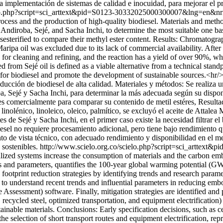
e la implementación de sistemas de calidad e inocuidad, para mejorar el
ielo.php?script=sci_arttext&pid=S0123-30332025000300007&lng=en&
 process and the production of high-quality biodiesel. Materials and meth
a, Andiroba, Sejé, and Sacha Inchi, to determine the most suitable one b
nsesterified to compare their methyl ester content. Results: Chromatogra
a Maripa oil was excluded due to its lack of commercial availability. Afte
red for cleaning and refining, and the reaction has a yield of over 90%, wh
 from Sejé oil is defined as a viable alternative from a technical stan
on for biodiesel and promote the development of sustainable sources.<
oducción de biodiesel de alta calidad. Materiales y métodos: Se realiza 
ba, Sejé y Sacha Inchi, para determinar la más adecuada según su disponi
les comercialmente para comparar su contenido de metil estéres, Resultado
olénico, linoleico, oleico, palmítico, se excluyó el aceite de Attalea M
es de Sejé y Sacha Inchi, en el primer caso existe la necesidad filtrar el
esel no requiere procesamiento adicional, pero tiene bajo rendimiento 
punto de vista técnico, con adecuado rendimiento y disponibilidad en el m
 sostenibles.
http://www.scielo.org.co/scielo.php?script=sci_artte
alized systems increase the consumption of materials and the carbon em
nds and parameters, quantifies the 100-year global warming potential (GW
n footprint reduction strategies by identifying trends and research para
to understand recent trends and influential parameters in reducing emb
essment) software. Finally, mitigation strategies are identified and p
recycled steel, optimized transportation, and equipment electrification
tainable materials. Conclusions: Early specification decisions, such as 
 selection of short transport routes and equipment electrification, repre