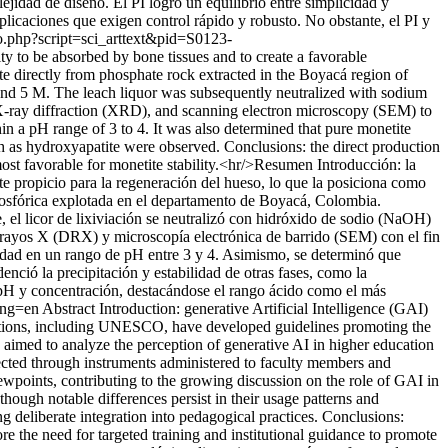
idad de diseño. El PI logró un equilibrio entre simplicidad y
icaciones que exigen control rápido y robusto. No obstante, el PI y
lo.php?script=sci_arttext&pid=S0123-
ity to be absorbed by bone tissues and to create a favorable
ite directly from phosphate rock extracted in the Boyacá region of
 and 5 M. The leach liquor was subsequently neutralized with sodium
 X-ray diffraction (XRD), and scanning electron microscopy (SEM) to
hin a pH range of 3 to 4. It was also determined that pure monetite
h as hydroxyapatite were observed. Conclusions: the direct production
ost favorable for monetite stability.<hr/>Resumen Introducción: la
nte propicio para la regeneración del hueso, lo que la posiciona como
a fosfórica explotada en el departamento de Boyacá, Colombia.
e, el licor de lixiviación se neutralizó con hidróxido de sodio (NaOH)
e rayos X (DRX) y microscopía electrónica de barrido (SEM) con el fin
ilidad en un rango de pH entre 3 y 4. Asimismo, se determinó que
ió la precipitación y estabilidad de otras fases, como la
e pH y concentración, destacándose el rango ácido como el más
lng=en
Abstract Introduction: generative Artificial Intelligence (GAI)
izations, including UNESCO, have developed guidelines promoting the
y aimed to analyze the perception of generative AI in higher education
lected through instruments administered to faculty members and
points, contributing to the growing discussion on the role of GAI in
hough notable differences persist in their usage patterns and
 deliberate integration into pedagogical practices. Conclusions:
e the need for targeted training and institutional guidance to promote