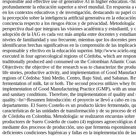
responsible and effective use of generative AI in higher education.<h
profundamente la educación superior a nivel mundial. En respuesta a 
en los contextos educativos y de investigación, destacando su papel co
la percepción sobre la inteligencia artificial generativa en la educac
conciencia respecto a los riesgos éticos y de privacidad. Metodología
perspectiva dual que integrara las visiones académica y estudiantil, y 
adopción de la IAG es cada vez más amplia entre docentes y estudiante
niveles de familiaridad y uso frecuente, mientras que los docentes pr
identificaron brechas significativas en la comprensión de las implicaci
responsable y efectivo en la educación superior.
http://www.scielo.o
executed in four agroecological regions of Córdoba, which are responsi
traditionally produced and consumed on the Colombian Atlantic Coast. 
Objectives: the objective of the research was to characterize the pr
life stories, productive activity, and implementation of Good Manufa
regions of Córdoba: Sinú Medio, Centro, Bajo Sinú, and Sabanas. Resu
fermentation of milk, fat or both. The second process utilizes whey fr
implementation of Good Manufacturing Practice (GMP), with an unaccep
and sanitary conditions. Therefore, the implementation of quality and
quality.<hr/>Resumen Introducción: el proyecto se llevó a cabo en cu
departamento. El Suero Costeño es un producto lácteo fermentado, qu
características de las unidades de transformación y de su proceso de e
de Córdoba en Colombia. Metodología: se realizaron encuestas sobre l
productores de Suero Costeño de cuatro (4) regiones agroecológicas 
mediante dos procesos de producción, uno que fermenta espontáneamen
deficientes condiciones higiénicas y fallas en la implementación de l