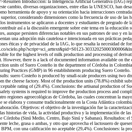
r/>Resumen Introducción: la Inteligencia Artificial Generativa (IAG) r
este cambio, diversas organizaciones, entre ellas la UNESCO, han desarr
mo herramienta de apoyo y su orientación hacia interacciones centradas 
ión superior, considerando dimensiones como la frecuencia de uso de las
: los instrumentos se aplicaron a docentes y estudiantes de pregrado de
contribuir así a la discusión emergente sobre este tema en la educación s
s, aunque persisten diferencias notables en sus patrones de uso y en la 
esentan una adopción más cautelosa e intencionada en sus prácticas peda
ones éticas y de privacidad de la IAG, lo que resalta la necesidad de for
rg.co/scielo.php?script=sci_arttext&pid=S0123-30332025000300006
ble for the highest levels of milk production and processing of derivat
However, there is a lack of documented information available on the cha
oduction units of Suero Costeño in the department of Córdoba in Colom
cturing Practices (GMP) in 96 establishments producing Suero Costeño. 
lts: suero Costeño is produced by small-scale producers using two dist
om the cheese factory. Most of the production units (78.8%) exhibit sub
table rating of (29.4%). Conclusions: the artisanal production of Suer
 safety systems is required to improve the production process and comp
atro regiones agroecológicas de Córdoba, las cuales concentran la mayo
e se elabora y consume tradicionalmente en la Costa Atlántica colombi
laboración. Objetivos: el objetivo de la investigación fue la caracteri
as historias de vida, la actividad productiva y la implementación de l
de Córdoba (Sinú Medio, Centro, Bajo Sinú y Sabanas). Resultados: el
te leche, grasa o ambas, y otro que aprovecha el lactosuero de queser
as BPM, con una calificación no aceptable (29,4%). Conclusiones: la pr