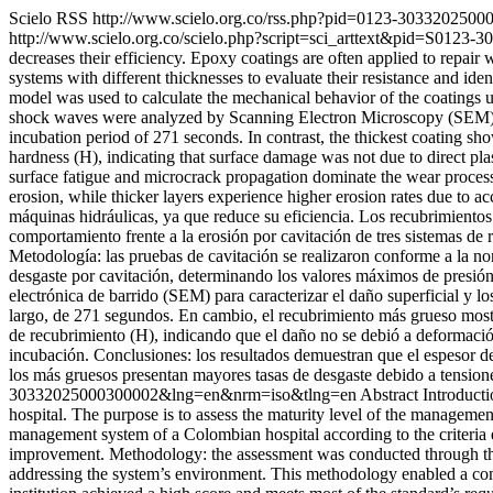
Scielo RSS
http://www.scielo.org.co/rss.php?pid=0123-303320250
http://www.scielo.org.co/scielo.php?script=sci_arttext&pid=S01
decreases their efficiency. Epoxy coatings are often applied to repair
systems with different thicknesses to evaluate their resistance and i
model was used to calculate the mechanical behavior of the coatings 
shock waves were analyzed by Scanning Electron Microscopy (SEM) to 
incubation period of 271 seconds. In contrast, the thickest coating s
hardness (H), indicating that surface damage was not due to direct pl
surface fatigue and microcrack propagation dominate the wear process. 
erosion, while thicker layers experience higher erosion rates due to 
máquinas hidráulicas, ya que reduce su eficiencia. Los recubrimientos 
comportamiento frente a la erosión por cavitación de tres sistemas de 
Metodología: las pruebas de cavitación se realizaron conforme a la 
desgaste por cavitación, determinando los valores máximos de presión
electrónica de barrido (SEM) para caracterizar el daño superficial y
largo, de 271 segundos. En cambio, el recubrimiento más grueso mostr
de recubrimiento (H), indicando que el daño no se debió a deformación
incubación. Conclusiones: los resultados demuestran que el espesor del 
los más gruesos presentan mayores tasas de desgaste debido a tension
30332025000300002&lng=en&nrm=iso&tlng=en
Abstract Introducti
hospital. The purpose is to assess the maturity level of the management 
management system of a Colombian hospital according to the criteria 
improvement. Methodology: the assessment was conducted through the 
addressing the system’s environment. This methodology enabled a comp