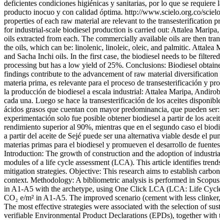
deficientes condiciones higiénicas y sanitarias, por lo que se requier
producto inocuo y con calidad óptima.
http://www.scielo.org.co/sc
properties of each raw material are relevant to the transesterification
for industrial-scale biodiesel production is carried out: Attalea Marip
oils extracted from each. The commercially available oils are then tra
the oils, which can be: linolenic, linoleic, oleic, and palmitic. Attale
and Sacha Inchi oils. In the first case, the biodiesel needs to be filte
processing but has a low yield of 25%. Conclusions: Biodiesel obtained
findings contribute to the advancement of raw material diversificati
materia prima, es relevante para el proceso de transesterificación y pr
la producción de biodiesel a escala industrial: Attalea Maripa, Andiro
cada una. Luego se hace la transesterificación de los aceites disponib
ácidos grasos que cuentan con mayor predominancia, que pueden ser: lin
experimentación solo fue posible obtener biodiesel a partir de los aceit
rendimiento superior al 90%, mientras que en el segundo caso el biodi
a partir del aceite de Sejé puede ser una alternativa viable desde el 
materias primas para el biodiesel y promueven el desarrollo de fuentes
Introduction: The growth of construction and the adoption of industri
modules of a life cycle assessment (LCA). This article identifies tre
mitigation strategies. Objective: This research aims to establish carbo
context. Methodology: A bibliometric analysis is performed in Scopus 
in A1-A5 with the archetype, using One Click LCA (LCA: Life Cycle Ass
CO₂ e/m² in A1-A5. The improved scenario (cement with less clinker, 
The most effective strategies were associated with the selection of sus
verifiable Environmental Product Declarations (EPDs), together with the