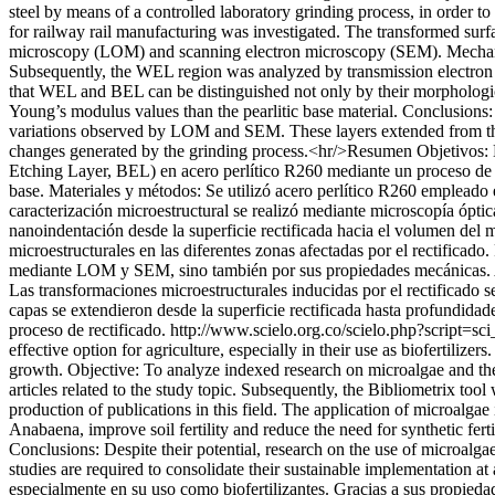
steel by means of a controlled laboratory grinding process, in order t
for railway rail manufacturing was investigated. The transformed surf
microscopy (LOM) and scanning electron microscopy (SEM). Mechanical
Subsequently, the WEL region was analyzed by transmission electron m
that WEL and BEL can be distinguished not only by their morphologic
Young’s modulus values than the pearlitic base material. Conclusions
variations observed by LOM and SEM. These layers extended from the 
changes generated by the grinding process.<hr/>Resumen Objetivos: 
Etching Layer, BEL) en acero perlítico R260 mediante un proceso de rec
base. Materiales y métodos: Se utilizó acero perlítico R260 empleado 
caracterización microestructural se realizó mediante microscopía ópt
nanoindentación desde la superficie rectificada hacia el volumen del 
microestructurales en las diferentes zonas afectadas por el rectificad
mediante LOM y SEM, sino también por sus propiedades mecánicas. Amb
Las transformaciones microestructurales inducidas por el rectificado
capas se extendieron desde la superficie rectificada hasta profundida
proceso de rectificado.
http://www.scielo.org.co/scielo.php?scrip
effective option for agriculture, especially in their use as biofertilize
growth. Objective: To analyze indexed research on microalgae and their
articles related to the study topic. Subsequently, the Bibliometrix tool
production of publications in this field. The application of microalgae
Anabaena, improve soil fertility and reduce the need for synthetic ferti
Conclusions: Despite their potential, research on the use of microalgae as
studies are required to consolidate their sustainable implementation 
especialmente en su uso como biofertilizantes. Gracias a sus propieda