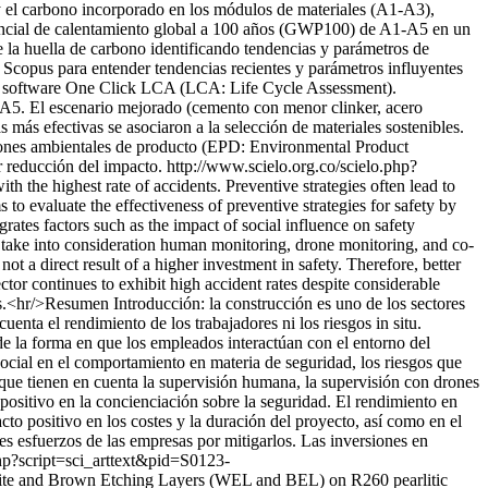
y el carbono incorporado en los módulos de materiales (A1-A3),
potencial de calentamiento global a 100 años (GWP100) de A1-A5 en un
 de la huella de carbono identificando tendencias y parámetros de
n Scopus para entender tendencias recientes y parámetros influyentes
 el software One Click LCA (LCA: Life Cycle Assessment).
A1-A5. El escenario mejorado (cemento con menor clinker, acero
 más efectivas se asociaron a la selección de materiales sostenibles.
ciones ambientales de producto (EPD: Environmental Product
or reducción del impacto.
http://www.scielo.org.co/scielo.php?
ith the highest rate of accidents. Preventive strategies often lead to
 to evaluate the effectiveness of preventive strategies for safety by
ates factors such as the impact of social influence on safety
t take into consideration human monitoring, drone monitoring, and co-
t a direct result of a higher investment in safety. Therefore, better
ctor continues to exhibit high accident rates despite considerable
s.<hr/>Resumen Introducción: la construcción es uno de los sectores
uenta el rendimiento de los trabajadores ni los riesgos in situ.
 de la forma en que los empleados interactúan con el entorno del
ocial en el comportamiento en materia de seguridad, los riesgos que
 que tienen en cuenta la supervisión humana, la supervisión con drones
 positivo en la concienciación sobre la seguridad. El rendimiento en
to positivo en los costes y la duración del proyecto, así como en el
les esfuerzos de las empresas por mitigarlos. Las inversiones en
php?script=sci_arttext&pid=S0123-
 White and Brown Etching Layers (WEL and BEL) on R260 pearlitic