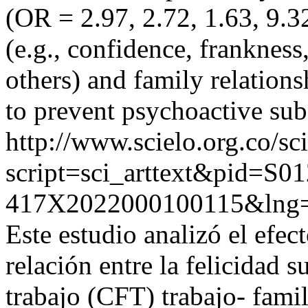
(OR = 2.97, 2.72, 1.63, 9.3
(e.g., confidence, frankness,
others) and family relation
to prevent psychoactive sub
http://www.scielo.org.co/sc
script=sci_arttext&pid=S01
417X2022000100115&lng=
Este estudio analizó el efe
relación entre la felicidad s
trabajo (CFT) trabajo- fami