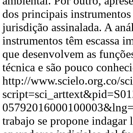
ambiental. Por outro, apres
dos principais instrumentos
jurisdição assinalada. A aná
instrumentos têm escassa i
que desenvolvem as funções
técnica e são pouco conheci
http://www.scielo.org.co/sc
script=sci_arttext&pid=S01
05792016000100003&lng
trabajo se propone indagar l