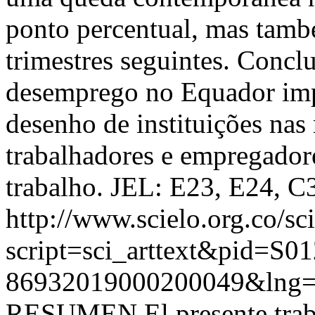
ponto percentual, mas tamb
trimestres seguintes. Concl
desemprego no Equador impl
desenho de instituições nas 
trabalhadores e empregador
trabalho. JEL: E23, E24, C
http://www.scielo.org.co/sc
script=sci_arttext&pid=S01
86932019000200049&lng=
RESUMEN El presente trabaj