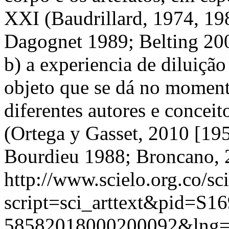
XXI (Baudrillard, 1974, 198
Dagognet 1989; Belting 200
b) a experiencia de diluição 
objeto que se dá no moment
diferentes autores e conceit
(Ortega y Gasset, 2010 [19
Bourdieu 1988; Broncano, 
http://www.scielo.org.co/sc
script=sci_arttext&pid=S16
58582018000200092&lng=