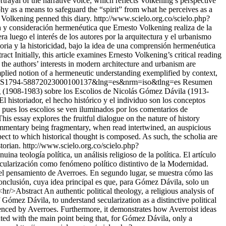
rtrayal of the narrative voice, which reflects Volkening’s perspective
hy as a means to safeguard the “spirit” from what he perceives as a
h Volkening penned this diary.
http://www.scielo.org.co/scielo.php?
ra y consideración hermenéutica que Ernesto Volkening realiza de la
a luego el interés de los autores por la arquitectura y el urbanismo
toria y la historicidad, bajo la idea de una comprensión hermenéutica
t Initially, this article examines Ernesto Volkening’s critical reading
the authors’ interests in modern architecture and urbanism are
 implied notion of a hermeneutic understanding exemplified by context,
t&pid=S1794-58872023000100137&lng=es&nrm=iso&tlng=es
Resumen
ning (1908-1983) sobre los Escolios de Nicolás Gómez Dávila (1913-
l historiador, el hecho histórico y el individuo son los conceptos
 pues los escolios se ven iluminados por los comentarios de
is essay explores the fruitful dialogue on the nature of history
mmentary being fragmentary, when read intertwined, an auspicious
espect to which historical thought is composed. As such, the scholia are
torian.
http://www.scielo.org.co/scielo.php?
a teología política, un análisis religioso de la política. El artículo
cularización como fenómeno político distintivo de la Modernidad.
a del pensamiento de Averroes. En segundo lugar, se muestra cómo las
conclusión, cuya idea principal es que, para Gómez Dávila, solo un
hr/>Abstract An authentic political theology, a religious analysis of
Gómez Dávila, to understand secularization as a distinctive political
uenced by Averroes. Furthermore, it demonstrates how Averroist ideas
ted with the main point being that, for Gómez Dávila, only a