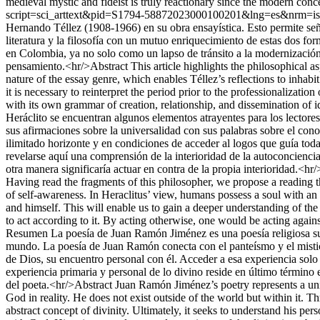
medieval mystic and fideist is truly reactionary since the modern conc
script=sci_arttext&pid=S1794-58872023000100201&lng=es&nrm=i
Hernando Téllez (1908-1966) en su obra ensayística. Esto permite señala
literatura y la filosofía con un mutuo enriquecimiento de estas dos form
en Colombia, ya no solo como un lapso de tránsito a la modernización,
pensamiento.<hr/>Abstract This article highlights the philosophical as
nature of the essay genre, which enables Téllez’s reflections to inhabi
it is necessary to reinterpret the period prior to the professionalizati
with its own grammar of creation, relationship, and dissemination of i
Heráclito se encuentran algunos elementos atrayentes para los lector
sus afirmaciones sobre la universalidad con sus palabras sobre el con
ilimitado horizonte y en condiciones de acceder al logos que guía toda l
revelarse aquí una comprensión de la interioridad de la autoconcienci
otra manera significaría actuar en contra de la propia interioridad.<hr
Having read the fragments of this philosopher, we propose a reading t
of self-awareness. In Heraclitus’ view, humans possess a soul with an u
and himself. This will enable us to gain a deeper understanding of the 
to act according to it. By acting otherwise, one would be acting agains
Resumen La poesía de Juan Ramón Jiménez es una poesía religiosa sui 
mundo. La poesía de Juan Ramón conecta con el panteísmo y el mistici
de Dios, su encuentro personal con él. Acceder a esa experiencia solo 
experiencia primaria y personal de lo divino reside en último término e
del poeta.<hr/>Abstract Juan Ramón Jiménez’s poetry represents a uni
God in reality. He does not exist outside of the world but within it.
abstract concept of divinity. Ultimately, it seeks to understand his p