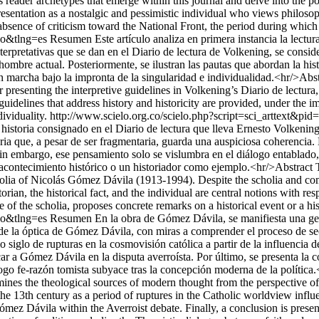
 reader archetypes that emerge within this journal and delve into the po
resentation as a nostalgic and pessimistic individual who views philosop
 absence of criticism toward the National Front, the period during whic
so&tlng=es
Resumen Este artículo analiza en primera instancia la lectu
rpretativas que se dan en el Diario de lectura de Volkening, se consider
hombre actual. Posteriormente, se ilustran las pautas que abordan la his
 marcha bajo la impronta de la singularidad e individualidad.<hr/>Abstrac
esenting the interpretive guidelines in Volkening’s Diario de lectura, 
 guidelines that address history and historicity are provided, under the
ividuality.
http://www.scielo.org.co/scielo.php?script=sci_arttex
 la historia consignado en el Diario de lectura que lleva Ernesto Volke
ia que, a pesar de ser fragmentaria, guarda una auspiciosa coherencia. E
Sin embargo, ese pensamiento solo se vislumbra en el diálogo entablado,
acontecimiento histórico o un historiador como ejemplo.<hr/>Abstract Th
olia of Nicolás Gómez Dávila (1913-1994). Despite the scholia and co
torian, the historical fact, and the individual are central notions with r
of the scholia, proposes concrete remarks on a historical event or a his
so&tlng=es
Resumen En la obra de Gómez Dávila, se manifiesta una genuin
de la óptica de Gómez Dávila, con miras a comprender el proceso de se
omo siglo de rupturas en la cosmovisión católica a partir de la influenci
car a Gómez Dávila en la disputa averroísta. Por último, se presenta la 
ogo fe-razón tomista subyace tras la concepción moderna de la política.<
mines the theological sources of modern thought from the perspective of 
he 13th century as a period of ruptures in the Catholic worldview infl
mez Dávila within the Averroist debate. Finally, a conclusion is presen