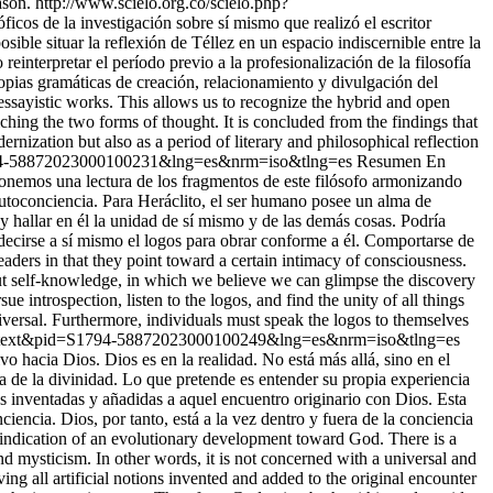
ason.
http://www.scielo.org.co/scielo.php?
ficos de la investigación sobre sí mismo que realizó el escritor
ible situar la reflexión de Téllez en un espacio indiscernible entre la
reinterpretar el período previo a la profesionalización de la filosofía
opias gramáticas de creación, relacionamiento y divulgación del
 essayistic works. This allows us to recognize the hybrid and open
iching the two forms of thought. It is concluded from the findings that
ernization but also as a period of literary and philosophical reflection
S1794-58872023000100231&lng=es&nrm=iso&tlng=es
Resumen En
ponemos una lectura de los fragmentos de este filósofo armonizando
autoconciencia. Para Heráclito, el ser humano posee un alma de
s y hallar en él la unidad de sí mismo y de las demás cosas. Podría
decirse a sí mismo el logos para obrar conforme a él. Comportarse de
eaders in that they point toward a certain intimacy of consciousness.
bout self-knowledge, in which we believe we can glimpse the discovery
 introspection, listen to the logos, and find the unity of all things
universal. Furthermore, individuals must speak the logos to themselves
i_arttext&pid=S1794-58872023000100249&lng=es&nrm=iso&tlng=es
 hacia Dios. Dios es en la realidad. No está más allá, sino en el
 de la divinidad. Lo que pretende es entender su propia experiencia
es inventadas y añadidas a aquel encuentro originario con Dios. Esta
ciencia. Dios, por tanto, está a la vez dentro y fuera de la conciencia
 indication of an evolutionary development toward God. There is a
d mysticism. In other words, it is not concerned with a universal and
ng all artificial notions invented and added to the original encounter