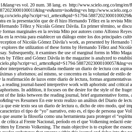
001&lang=es
vol. 20 num. 38 lang. es
http://www.scielo.org.co/img/en/f
94-58872023000100011&lng=es&nrm=iso&tlng=es
http://www.scielo.org.
.org.co/scielo.php?script=sci_arttext&pid=S1794-5887202300010002
a en la presentación que de él hizo Hernando Téllez en la revista Mito.
allí Hernando Téllez y Nicolás Gómez Dávila. En primer término, se discu
de formas marginales en la revista Mito por autores como Alfonso Reyes
 en la revista para establecer un diálogo entre los dos principales cult
ial reception of Nicolás Gómez Dávila’s work, as presented by Hernando 
xplores the utilization of these forms by Hernando Téllez and Nicolás G
essay. Subsequently, it examines the use of marginal forms in Mito Mag
texts by Téllez and Gómez Dávila in the magazine is analyzed to establ
o/scielo.php?script=sci_arttext&pid=S1794-58872023000100057&lng
r interpretativa desarrollada mediante un diario de lectura con aspiraci
máximas y aforismos; así mismo, se concentra en la voluntad de estilo de
 y la reafirmación de lazos entre diario de lectura, formas argumentati
reading journal-based interpretive work with aphoristic and critical amb
phorisms. In addition, it focuses on the desire for the style of the fra
ent of the links between the reading journal, brief argumentative forms, 
so&tlng=es
Resumen En este texto realizo un análisis del Diario de lect
ca que este texto sea un diario de lectura o, dicho de otro modo, qué imp
, caracterizo el tipo de “yo” narrativo, esto es, el tipo de persona que V
a que asume la filosofía como una herramienta para proteger el “espíri
e crítica al Frente Nacional, período en el que Volkening redactó este di
tten by Ernesto Volkening. The main objective is to explore the essence 