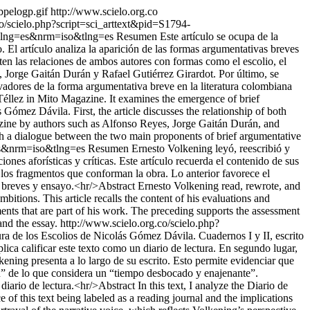
bpelogp.gif
http://www.scielo.org.co
co/scielo.php?script=sci_arttext&pid=S1794-
9&lng=es&nrm=iso&tlng=es
Resumen Este artículo se ocupa de la
 El artículo analiza la aparición de las formas argumentativas breves
ten las relaciones de ambos autores con formas como el escolio, el
, Jorge Gaitán Durán y Rafael Gutiérrez Girardot. Por último, se
ivadores de la forma argumentativa breve en la literatura colombiana
Téllez in Mito Magazine. It examines the emergence of brief
ómez Dávila. First, the article discusses the relationship of both
azine by authors such as Alfonso Reyes, Jorge Gaitán Durán, and
ish a dialogue between the two main proponents of brief argumentative
=es&nrm=iso&tlng=es
Resumen Ernesto Volkening leyó, reescribió y
ones aforísticas y críticas. Este artículo recuerda el contenido de sus
 los fragmentos que conforman la obra. Lo anterior favorece el
vas breves y ensayo.<hr/>Abstract Ernesto Volkening read, rewrote, and
itions. This article recalls the content of his evaluations and
gments that are part of his work. The preceding supports the assessment
and the essay.
http://www.scielo.org.co/scielo.php?
ura de los Escolios de Nicolás Gómez Dávila. Cuadernos I y II, escrito
lica calificar este texto como un diario de lectura. En segundo lugar,
olkening presenta a lo largo de su escrito. Esto permite evidenciar que
tu” de lo que considera un “tiempo desbocado y enajenante”.
ario de lectura.<hr/>Abstract In this text, I analyze the Diario de
of this text being labeled as a reading journal and the implications