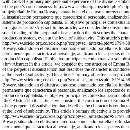
with God. His primary and personal experience of the divine is embodi
of the poet’s consciousness.
http://www.scielo.org.co/scielo.php?s
subjetividad de Emma Bovary, situando en el discurso amoroso enunci
la insatisfacción permanente que caracteriza al personaje, analizando 
sistema de producción capitalista. El objetivo principal es contextuali
protagonista.<hr/>Abstract In this article, we consider the constructi
social reading of the perpetual dissatisfaction that describes the charac
production system, even at the level of subjectivity. This article’s prim
http://www.scielo.org.co/scielo.php?script=sci_arttext&pid=S17
Bovary, situando en el discurso amoroso enunciado por ella los funda
permanente que caracteriza al personaje, analizando los aspectos de su
producción capitalista. El objetivo principal es contextualizar sociohi
<hr/>Abstract In this article, we consider the construction of Emma Bov
of the perpetual dissatisfaction that describes the character is conduct
at the level of subjectivity. This article’s primary objective is to provi
http://www.scielo.org.co/scielo.php?script=sci_arttext&pid=S17
Bovary, situando en el discurso amoroso enunciado por ella los funda
permanente que caracteriza al personaje, analizando los aspectos de su
producción capitalista. El objetivo principal es contextualizar sociohi
<hr/>Abstract In this article, we consider the construction of Emma Bov
of the perpetual dissatisfaction that describes the character is conduct
at the level of subjectivity. This article’s primary objective is to provi
http://www.scielo.org.co/scielo.php?script=sci_arttext&pid=S17
Bovary, situando en el discurso amoroso enunciado por ella los funda
permanente que caracteriza al personaje, analizando los aspectos de su