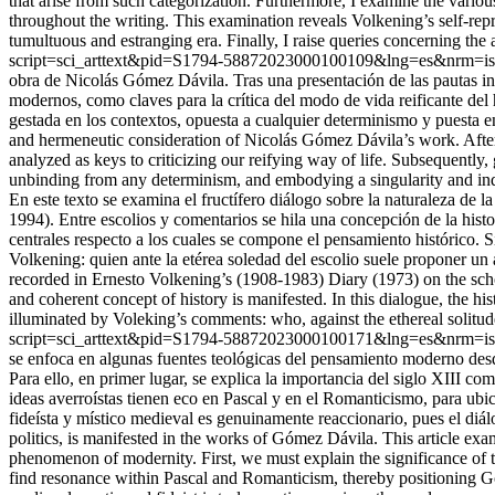
that arise from such categorization. Furthermore, I examine the various
throughout the writing. This examination reveals Volkening’s self-rep
tumultuous and estranging era. Finally, I raise queries concerning the
script=sci_arttext&pid=S1794-58872023000100109&lng=es&nrm=i
obra de Nicolás Gómez Dávila. Tras una presentación de las pautas inte
modernos, como claves para la crítica del modo de vida reificante del 
gestada en los contextos, opuesta a cualquier determinismo y puesta en
and hermeneutic consideration of Nicolás Gómez Dávila’s work. After pr
analyzed as keys to criticizing our reifying way of life. Subsequently,
unbinding from any determinism, and embodying a singularity and ind
En este texto se examina el fructífero diálogo sobre la naturaleza de
1994). Entre escolios y comentarios se hila una concepción de la histor
centrales respecto a los cuales se compone el pensamiento histórico. 
Volkening: quien ante la etérea soledad del escolio suele proponer un 
recorded in Ernesto Volkening’s (1908-1983) Diary (1973) on the sch
and coherent concept of history is manifested. In this dialogue, the his
illuminated by Voleking’s comments: who, against the ethereal solitude 
script=sci_arttext&pid=S1794-58872023000100171&lng=es&nrm=i
se enfoca en algunas fuentes teológicas del pensamiento moderno des
Para ello, en primer lugar, se explica la importancia del siglo XIII c
ideas averroístas tienen eco en Pascal y en el Romanticismo, para ubi
fideísta y místico medieval es genuinamente reaccionario, pues el diál
politics, is manifested in the works of Gómez Dávila. This article exa
phenomenon of modernity. First, we must explain the significance of t
find resonance within Pascal and Romanticism, thereby positioning Gó