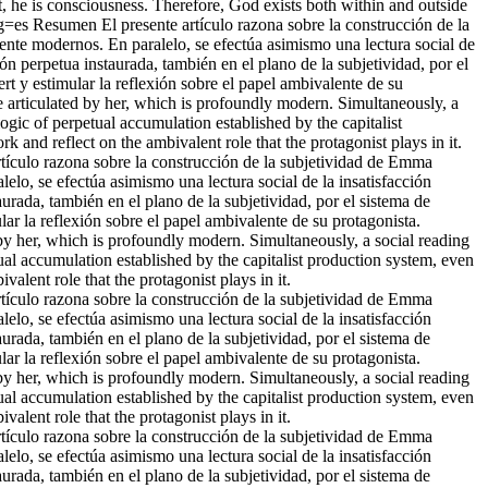
, he is consciousness. Therefore, God exists both within and outside
ng=es
Resumen El presente artículo razona sobre la construcción de la
nte modernos. En paralelo, se efectúa asimismo una lectura social de
ón perpetua instaurada, también en el plano de la subjetividad, por el
rt y estimular la reflexión sobre el papel ambivalente de su
ve articulated by her, which is profoundly modern. Simultaneously, a
 logic of perpetual accumulation established by the capitalist
rk and reflect on the ambivalent role that the protagonist plays in it.
tículo razona sobre la construcción de la subjetividad de Emma
o, se efectúa asimismo una lectura social de la insatisfacción
urada, también en el plano de la subjetividad, por el sistema de
lar la reflexión sobre el papel ambivalente de su protagonista.
d by her, which is profoundly modern. Simultaneously, a social reading
etual accumulation established by the capitalist production system, even
ivalent role that the protagonist plays in it.
tículo razona sobre la construcción de la subjetividad de Emma
o, se efectúa asimismo una lectura social de la insatisfacción
urada, también en el plano de la subjetividad, por el sistema de
lar la reflexión sobre el papel ambivalente de su protagonista.
d by her, which is profoundly modern. Simultaneously, a social reading
etual accumulation established by the capitalist production system, even
ivalent role that the protagonist plays in it.
tículo razona sobre la construcción de la subjetividad de Emma
o, se efectúa asimismo una lectura social de la insatisfacción
urada, también en el plano de la subjetividad, por el sistema de