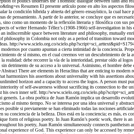
eption of politics underlies the Thomistic dialogue between faith and re
so&tlng=es
Resumen El presente artículo pone en alto los aspectos filosó
r la condición híbrida y abierta del género ensayístico, la cual hace pos
as de pensamiento. A partir de lo anterior, se concluye que es necesario 
 sino como un momento de la reflexión literaria y filosófica con sus pr
pects of writer Hernando Téllez’s (1908-1966) self-investigation in his
t an indiscernible space between literature and philosophy, mutually enr
on of philosophy in Colombia not only as a period of transition toward mod
deas.
http://www.scielo.org.co/scielo.php?script=sci_arttext&pid=
es modernos por cuanto apuntan a cierta intimidad de la conciencia. Pro
ocimiento de sí mismo, en el cual creemos ver un descubrimiento de la 
a realidad: debe recorrer la vía de la interioridad, prestar oído al logo
a sin detrimento de su acceso a lo universal. Asimismo, el hombre debe 
/>Abstract There are elements in Heraclitus that are enticing to modern r
hat harmonizes his assertions about universality with his assertions a
nlimited horizon and a capacity to access the logos. A person must pursue
interiority of self-awareness without sacrificing its connection to the 
t his own inner self.
http://www.scielo.org.co/scielo.php?script=sc
generis. La obra poética de Juan Ramón implica un desarrollo evolutivo
smo al mismo tiempo. No se interesa por una idea universal y abstracta
es posible si previamente se han eliminado todas las nociones artificial
n su conciencia de la belleza. Dios está en la conciencia; es más, es con
que form of religious poetry. In Juan Ramón’s poetic work, there is an
 Throughout his poetry, Juan Ramón simultaneously connects pantheism an
ersonal experience of God. This experience can only be accessed by removi