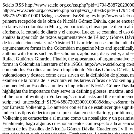
Scielo RSS
http://www.scielo.org.co/rss.php?pid=1794-588720230
http://www.scielo.org.co/scielo.php?script=sci_arttext&pid=S17
58872023000100019&lng=es&nrm=iso&tlng=es
http://www.scielo
primera recepción de la obra de Nicolás Gómez Dávila, que se encuentr
en la revista colombiana Mito y, en particular, el uso que le dieron 
aforismo, la entrada de diario y el ensayo. Luego, se examina el uso 
analiza la aparición de textos argumentativos de Téllez y Gómez Dávila
de los años cincuenta.<hr/>Abstract This article focuses on the init
argumentative forms in the Colombian magazine Mito and specifically e
authors with forms such as the scholium, aphorism, diary entry, and 
Rafael Gutiérrez Girardot. Finally, the appearance of argumentative 
forms in Colombian literature of the 1950s.
http://www.scielo.org.c
comentó los Escolios a un texto implícito de Nicolás Gómez Dávila, labo
valoraciones y destaca cómo estas sirven en la definición de glosas, 
examen de la forma de la escritura en las tareas críticas de Volkening
commented on Escolios a un texto implícito of Nicolás Gómez Dávila, a 
highlights the importance they serve in defining glosses, maxims, and a
of the form of writing in Volkening’s critical tasks and the reinforcem
script=sci_arttext&pid=S1794-58872023000100085&lng=es&nrm=i
por Ernesto Volkening. Lo anterior con el fin de establecer qué signifi
indico los tipos de lector que se presentan en este diario y, por último
Volkening se caracteriza a sí mismo como un nostálgico y un pesimist
Finalmente, hago algunos cuestionamientos con respecto a la ausencia d
lectura de los Escolios de Nicolás Gómez Dávila, Cuadernos I y II, wri