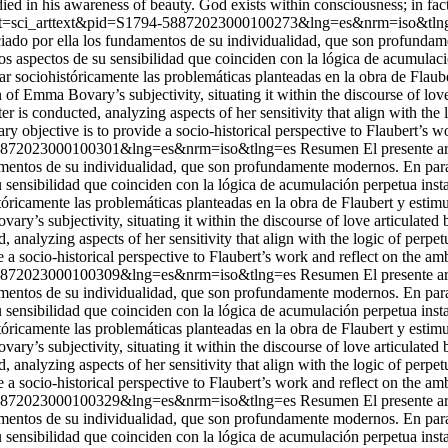
ed in his awareness of beauty. God exists within consciousness; in fact
cript=sci_arttext&pid=S1794-58872023000100273&lng=es&nrm=iso&tl
ado por ella los fundamentos de su individualidad, que son profundame
los aspectos de su sensibilidad que coinciden con la lógica de acumulaci
zar sociohistóricamente las problemáticas planteadas en la obra de Flaube
on of Emma Bovary’s subjectivity, situating it within the discourse of lo
ter is conducted, analyzing aspects of her sensitivity that align with the
ary objective is to provide a socio-historical perspective to Flaubert’s wo
94-58872023000100301&lng=es&nrm=iso&tlng=es
Resumen El presente ar
mentos de su individualidad, que son profundamente modernos. En paralel
 sensibilidad que coinciden con la lógica de acumulación perpetua insta
stóricamente las problemáticas planteadas en la obra de Flaubert y estimu
ary’s subjectivity, situating it within the discourse of love articulate
ed, analyzing aspects of her sensitivity that align with the logic of perp
de a socio-historical perspective to Flaubert’s work and reflect on the amb
94-58872023000100309&lng=es&nrm=iso&tlng=es
Resumen El presente ar
mentos de su individualidad, que son profundamente modernos. En paralel
 sensibilidad que coinciden con la lógica de acumulación perpetua insta
stóricamente las problemáticas planteadas en la obra de Flaubert y estimu
ary’s subjectivity, situating it within the discourse of love articulate
ed, analyzing aspects of her sensitivity that align with the logic of perp
de a socio-historical perspective to Flaubert’s work and reflect on the amb
94-58872023000100329&lng=es&nrm=iso&tlng=es
Resumen El presente ar
mentos de su individualidad, que son profundamente modernos. En paralel
 sensibilidad que coinciden con la lógica de acumulación perpetua insta