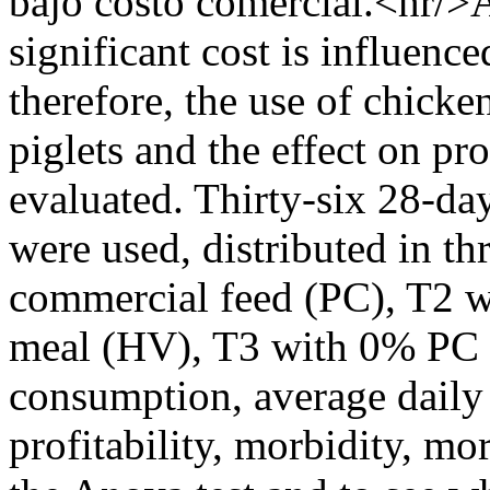
bajo costo comercial.<hr/>A
significant cost is influenc
therefore, the use of chick
piglets and the effect on p
evaluated. Thirty-six 28-da
were used, distributed in th
commercial feed (PC), T2 
meal (HV), T3 with 0% PC
consumption, average daily 
profitability, morbidity, mo