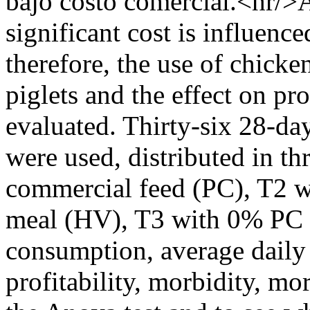
bajo costo comercial.<hr/>A
significant cost is influenc
therefore, the use of chick
piglets and the effect on p
evaluated. Thirty-six 28-da
were used, distributed in th
commercial feed (PC), T2 
meal (HV), T3 with 0% PC
consumption, average daily 
profitability, morbidity, mo