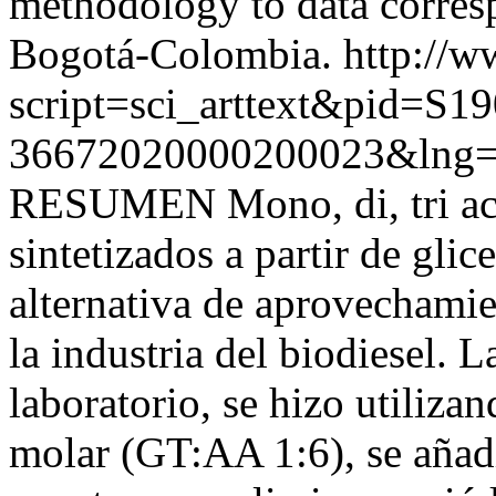
methodology to data corresp
Bogotá-Colombia.
http://w
script=sci_arttext&pid=S19
36672020000200023&lng=
RESUMEN Mono, di, tri ace
sintetizados a partir de gli
alternativa de aprovechamie
la industria del biodiesel. L
laboratorio, se hizo utiliza
molar (GT:AA 1:6), se añad