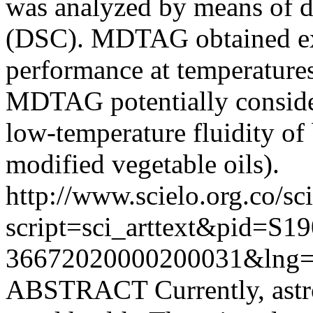
was analyzed by means of di
(DSC). MDTAG obtained ex
performance at temperature
MDTAG potentially consider
low-temperature fluidity of
modified vegetable oils).
http://www.scielo.org.co/sc
script=sci_arttext&pid=S19
36672020000200031&lng=
ABSTRACT Currently, astro