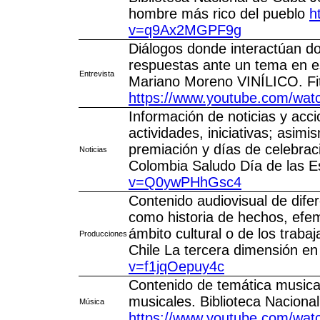
hombre más rico del pueblo
h
v=q9Ax2MGPF9g
Diálogos donde interactúan d
respuestas ante un tema en es
Entrevista
Mariano Moreno VINÍLICO. Fi
https://www.youtube.com/wa
Información de noticias y acci
actividades, iniciativas; asimi
premiación y días de celebraci
Noticias
Colombia Saludo Día de las E
v=Q0ywPHhGsc4
Contenido audiovisual de difer
como historia de hechos, efem
ámbito cultural o de los trabaj
Producciones
Chile La tercera dimensión en 
v=f1jqOepuy4c
Contenido de temática musical
musicales. Biblioteca Nacional
Música
https://www.youtube.com/w