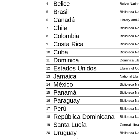
Belice
4
Belize Natio
Brasil
5
Biblioteca Na
Canadá
6
Library and
Chile
7
Biblioteca Na
Colombia
8
Biblioteca N
Costa Rica
9
Biblioteca N
Cuba
10
Biblioteca N
Dominica
11
Dominica Lib
Estados Unidos
12
Library of C
Jamaica
13
National Lib
México
14
Biblioteca N
Panamá
15
Biblioteca N
Paraguay
16
Biblioteca N
Perú
17
Biblioteca Na
República Dominicana
18
Biblioteca N
Santa Lucía
19
Central Libra
Uruguay
20
Biblioteca N