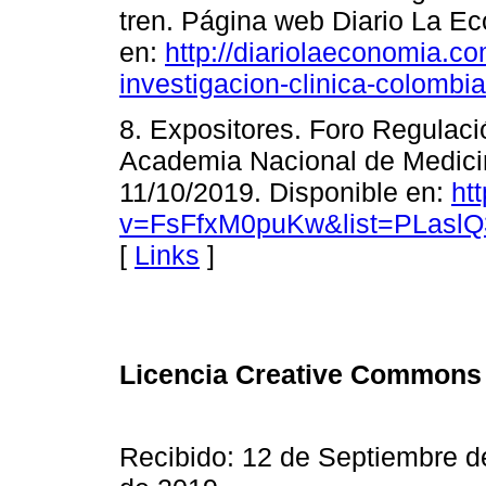
tren. Página web Diario La Ec
en:
http://diariolaeconomia.co
investigacion-clinica-colombia
8. Expositores. Foro Regulaci
Academia Nacional de Medicin
11/10/2019. Disponible en:
ht
v=FsFfxM0puKw&list=PLasl
[
Links
]
Licencia Creative Common
Recibido: 12 de Septiembre d