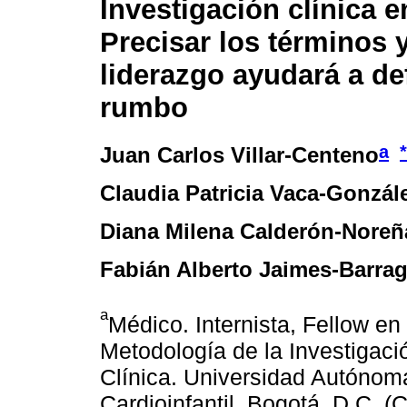
Investigación clínica 
Precisar los términos y
liderazgo ayudará a def
rumbo
a
*
Juan Carlos Villar-Centeno
Claudia Patricia Vaca-Gonzál
Diana Milena Calderón-Noreñ
Fabián Alberto Jaimes-Barra
a
Médico. Internista, Fellow en
Metodología de la Investigac
Clínica. Universidad Autóno
Cardioinfantil, Bogotá, D.C. (