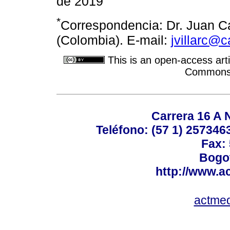
de 2019
*
Correspondencia: Dr. Juan Ca
(Colombia). E-mail:
jvillarc@c
This is an open-access arti
Commons A
Carrera 16 A N
Teléfono: (57 1) 2573463
Fax:
Bogot
http://www.a
actme