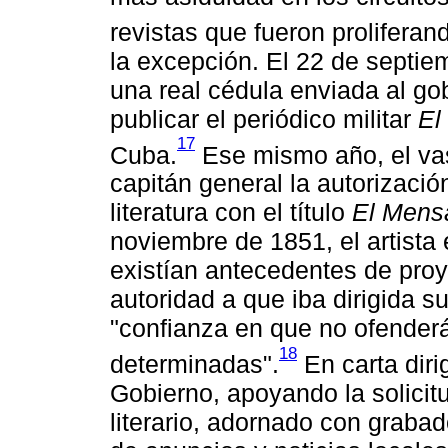
revistas que fueron proliferan
la excepción. El 22 de septie
una real cédula enviada al go
publicar el periódico militar
El
17
Cuba.
Ese mismo año, el vas
capitán general la autorizaci
literatura con el título
El Mensa
noviembre de 1851, el artista 
existían antecedentes de proy
autoridad a que iba dirigida su
"confianza en que no ofenderá
18
determinadas".
En carta dirig
Gobierno, apoyando la solicit
literario, adornado con graba