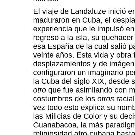
El viaje de Landaluze inició e
maduraron en Cuba, el despl
experiencia que le impulsó en
regreso a la isla, su quehace
esa España de la cual salió p
veinte años. Esta vida y obra 
desplazamientos y de imágene
configuraron un imaginario pe
la Cuba del siglo XIX, desde s
otro
que fue asimilando con ma
costumbres de los
otros
racial
vez todo esto explica su nom
las Milicias de Color y su deci
Guanabacoa, la más paradigm
religiosidad afro-cubana hasta