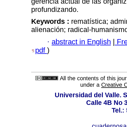
gerencia actual de las organi
profundizando.
Keywords :
rematística; admin
alienación; radical-humanism
·
abstract in English
|
Fr
pdf
)
All the contents of this jo
under a
Creative 
Universidad del Valle. 
Calle 4B No 3
Tel.:
cuadernosa