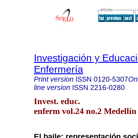
Investigación y Educac
Enfermería
Print version
ISSN
0120-5307
On
line version
ISSN
2216-0280
Invest. educ.
enferm vol.24 no.2 Medellín 
El baile: representación soci