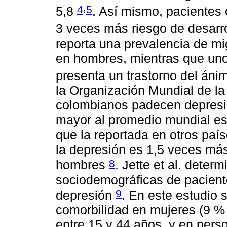
,
4
5
5,8
. Así mismo, pacientes 
3 veces más riesgo de desarr
reporta una prevalencia de m
en hombres, mientras que un
presenta un trastorno del án
la Organización Mundial de la
colombianos padecen depresió
mayor al promedio mundial es
que la reportada en otros paí
la depresión es 1,5 veces má
8
hombres
. Jette et al. deter
sociodemográficas de pacient
9
depresión
. En este estudio 
comorbilidad en mujeres (9 %
entre 15 y 44 años, y en pers