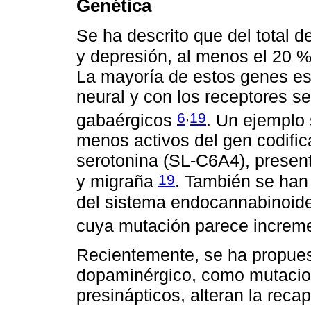
Genética
Se ha descrito que del total 
y depresión, al menos el 20 
La mayoría de estos genes es
neural y con los receptores s
,
6
19
gabaérgicos
. Un ejemplo
menos activos del gen codific
serotonina (SL-C6A4), presen
19
y migraña
. También se han
del sistema endocannabinoide
cuya mutación parece incremen
Recientemente, se ha propues
dopaminérgico, como mutacio
presinápticos, alteran la reca