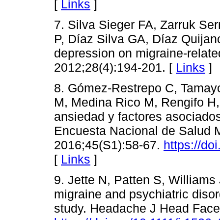
[
Links
]
7. Silva Sieger FA, Zarruk S
P, Díaz Silva GA, Díaz Quijano
depression on migraine-relate
2012;28(4):194-201. [
Links
]
8. Gómez-Restrepo C, Tamayo
M, Medina Rico M, Rengifo H, 
ansiedad y factores asociados
Encuesta Nacional de Salud M
2016;45(S1):58-67.
https://do
[
Links
]
9. Jette N, Patten S, William
migraine and psychiatric diso
study. Headache J Head Face 