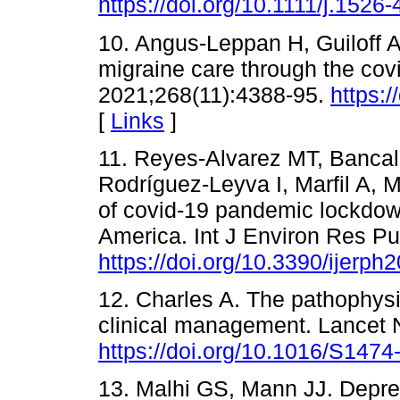
https://doi.org/10.1111/j.152
10. Angus-Leppan H, Guiloff A
migraine care through the cov
2021;268(11):4388-95.
https:
[
Links
]
11. Reyes-Alvarez MT, Bancal
Rodríguez-Leyva I, Marfil A, 
of covid-19 pandemic lockdown
America. Int J Environ Res Pu
https://doi.org/10.3390/ijerp
12. Charles A. The pathophysio
clinical management. Lancet 
https://doi.org/10.1016/S147
13. Malhi GS, Mann JJ. Depre