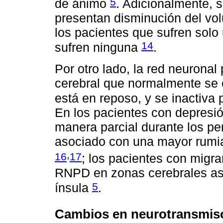
5
de ánimo
. Adicionalmente, 
presentan disminución del vo
los pacientes que sufren sol
14
sufren ninguna
.
Por otro lado, la red neuronal
cerebral que normalmente se 
está en reposo, y se inactiva 
En los pacientes con depresión
manera parcial durante los per
asociado con una mayor rumi
,
16
17
; los pacientes con migra
RNPD en zonas cerebrales aso
5
ínsula
.
Cambios en neurotransmis