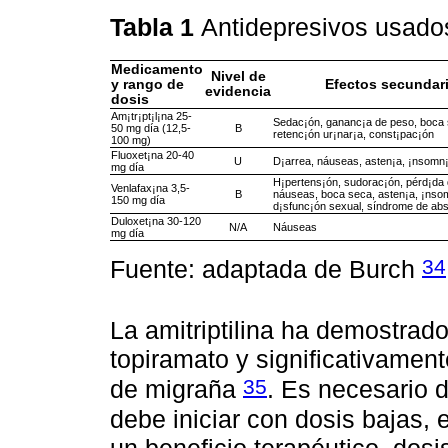
Tabla 1
Antidepresivos usado
Medicamento
Nivel de
y rango de
Efectos secundar
evidencia
dosis
Am¡tr¡pt¡l¡na 25-
Sedac¡ón, gananc¡a de peso, boca 
50 mg día (12,5-
B
retenc¡ón ur¡nar¡a, const¡pac¡ón
100 mg)
Fluoxet¡na 20-40
U
D¡arrea, náuseas, asten¡a, ¡nsomn¡o
mg día
H¡pertens¡ón, sudorac¡ón, pérd¡da 
Venlafax¡na 3,5-
B
náuseas, boca seca, asten¡a, ¡nso
150 mg día
d¡sfunc¡ón sexual, síndrome de ab
Duloxet¡na 30-120
N/A
Náuseas
mg día
34
Fuente: adaptada de Burch
La amitriptilina ha demostrad
topiramato y significativamente
35
de migraña
. Es necesario 
debe iniciar con dosis bajas, e
un beneficio terapéutico, dosi