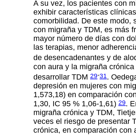
A su vez, los pacientes con 
exhibir características clínica
comorbilidad. De este modo, 
con migraña y TDM, es más fre
mayor número de días con dol
las terapias, menor adherenci
de desencadenantes y de alod
con aura y la migraña crónic
-
29
31
desarrollar TDM
. Oedega
depresión en mujeres con mig
1,573,18) en comparación con
29
1,30, IC 95 % 1,06-1,61)
. E
migraña crónica y TDM, Tietje
veces el riesgo de presentar
crónica, en comparación con 