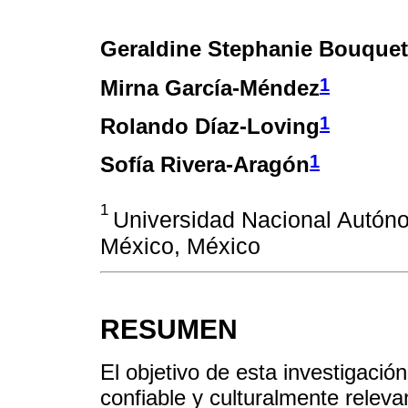
Geraldine Stephanie Bouque
1
Mirna García-Méndez
1
Rolando Díaz-Loving
1
Sofía Rivera-Aragón
1
Universidad Nacional Autón
México, México
RESUMEN
El objetivo de esta investigació
confiable y culturalmente relev