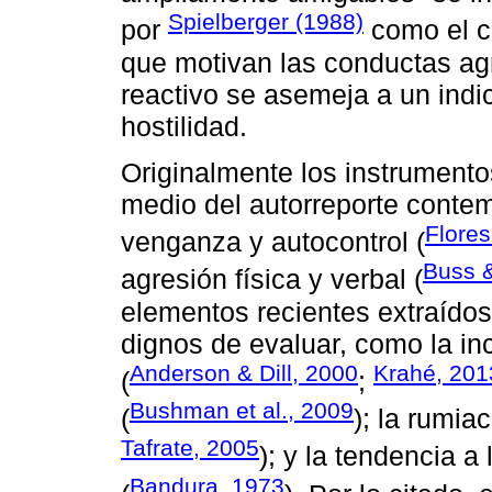
Spielberger (1988)
por
como el co
que motivan las conductas agr
reactivo se asemeja a un indic
hostilidad.
Originalmente los instrumento
medio del autorreporte conte
Flores
venganza y autocontrol (
Buss &
agresión física y verbal (
elementos recientes extraído
dignos de evaluar, como la in
Anderson & Dill, 2000
Krahé, 201
(
;
Bushman et al., 2009
(
); la rumia
Tafrate, 2005
); y la tendencia 
Bandura, 1973