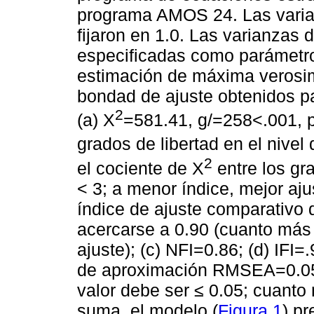
programa AMOS 24. Las varian
fijaron en 1.0. Las varianzas 
especificadas como parámetro
estimación de máxima verosimi
bondad de ajuste obtenidos pa
2
(a) X
=581.41, g/=258<.001, p
grados de libertad en el nivel 
2
el cociente de X
entre los gra
< 3; a menor índice, mejor aju
índice de ajuste comparativo d
acercarse a 0.90 (cuanto más 
ajuste); (c) NFI=0.86; (d) IFI=
de aproximación RMSEA=0.05 
valor debe ser ≤ 0.05; cuanto 
suma, el modelo (
Figura 1
) pr