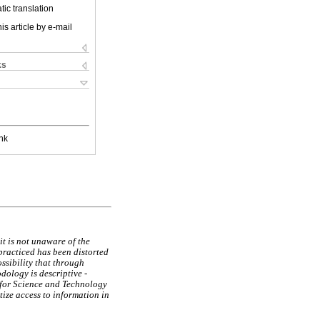
ic translation
is article by e-mail
ks
nk
 it is not unaware of the
 practiced has been distorted
ossibility that through
odology is descriptive -
n for Science and Technology
ize access to information in