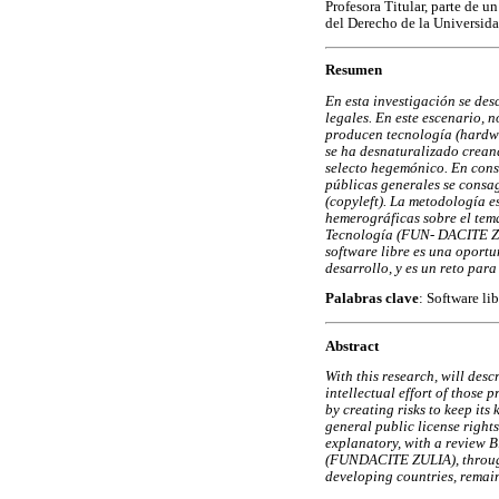
Profesora Titular, parte de u
del Derecho de la Universida
Resumen
En esta investigación se desc
legales. En este escenario, n
producen tecnología (hardwar
se ha desnaturalizado crean
selecto hegemónico. En conse
públicas generales se consag
(copyleft). La metodología es
hemerográficas sobre el tema
Tecnología (FUN- DACITE ZUL
software libre es una oportu
desarrollo, y es un reto para
Palabras clave
: Software li
Abstract
With this research, will descr
intellectual effort of those
by creating risks to keep its
general public license rights
explanatory, with a review B
(FUNDACITE ZULIA), through 
developing countries, remain