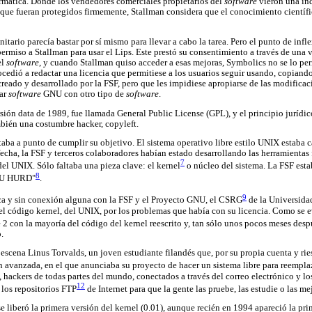
rmática. Donde los vendedores comerciales propietarios del
software
vieron una ind
e que fueran protegidos firmemente, Stallman considera que el conocimiento científ
nitario parecía bastar por sí mismo para llevar a cabo la tarea. Pero el punto de inf
rmiso a Stallman para usar el Lips. Este prestó su consentimiento a través de una ve
el
software
, y cuando Stallman quiso acceder a esas mejoras, Symbolics no se lo perm
cedió a redactar una licencia que permitiese a los usuarios seguir usando, copiand
reado y desarrollado por la FSF, pero que les impidiese apropiarse de las modificaci
nar
software
GNU con otro tipo de
software
.
sión data de 1989, fue llamada General Public License (GPL), y el principio jurídico
bién una costumbre hacker, copyleft.
ba a punto de cumplir su objetivo. El sistema operativo libre estilo UNIX estaba 
echa, la FSF y terceros colaboradores habían estado desarrollando las herramientas
7
el UNIX. Sólo faltaba una pieza clave: el kernel
o núcleo del sistema. La FSF esta
8
GNU HURD"
.
9
ca y sin conexión alguna con la FSF y el Proyecto GNU, el CSRG
de la Universida
r el código kernel, del UNIX, por los problemas que había con su licencia. Como se
 2 con la mayoría del código del kernel reescrito y, tan sólo unos pocos meses des
.
 escena Linus Torvalds, un joven estudiante filandés que, por su propia cuenta y ri
en avanzada, en el que anunciaba su proyecto de hacer un sistema libre para reempl
, hackers de todas partes del mundo, conectados a través del correo electrónico y l
12
los repositorios FTP
de Internet para que la gente las pruebe, las estudie o las me
 liberó la primera versión del kernel (0.01), aunque recién en 1994 apareció la prim