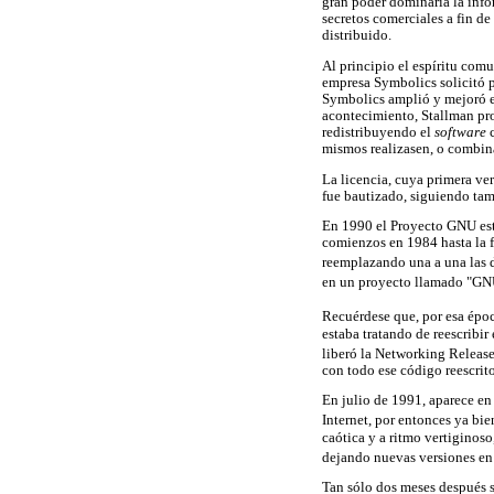
gran poder dominaría la info
secretos comerciales a fin d
distribuido.
Al principio el espíritu comu
empresa Symbolics solicitó pe
Symbolics amplió y mejoró 
acontecimiento, Stallman pro
redistribuyendo el
software
c
mismos realizasen, o combi
La licencia, cuya primera ver
fue bautizado, siguiendo tam
En 1990 el Proyecto GNU esta
comienzos en 1984 hasta la f
reemplazando una a una las d
en un proyecto llamado "
Recuérdese que, por esa épo
estaba tratando de reescribi
liberó la Networking Release
con todo ese código reescrito
En julio de 1991, aparece en
Internet, por entonces ya bi
caótica y a ritmo vertiginoso
dejando nuevas versiones en 
Tan sólo dos meses después se