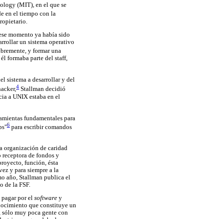
nology (MIT), en el que se
de en el tiempo con la
ropietario.
 ese momento ya había sido
arrollar un sistema operativo
libremente, y formar una
l formaba parte del staff,
l sistema a desarrollar y del
4
acker,
Stallman decidió
cia a UNIX estaba en el
ramientas fundamentales para
6
ps"
para escribir comandos
a organización de caridad
mo receptora de fondos y
royecto, función, ésta
vez y para siempre a la
mo año, Stallman publica el
o de la FSF.
 pagar por el
software
y
nocimiento que constituye un
n, sólo muy poca gente con