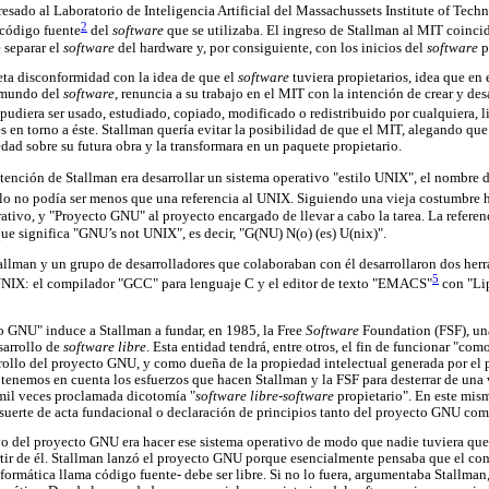
esado al Laboratorio de Inteligencia Artificial del Massachussets Institute of Tech
2
 código fuente
del
software
que se utilizaba. El ingreso de Stallman al MIT coinci
 separar el
software
del hardware y, por consiguiente, con los inicios del
software
p
ta disconformidad con la idea de que el
software
tuviera propietarios, idea que en
 mundo del
software
, renuncia a su trabajo en el MIT con la intención de crear y des
 pudiera ser usado, estudiado, copiado, modificado o redistribuido por cualquiera, 
en torno a éste. Stallman quería evitar la posibilidad de que el MIT, alegando que é
dad sobre su futura obra y la transformara en un paquete propietario.
ención de Stallman era desarrollar un sistema operativo "estilo UNIX", el nombre de
lo no podía ser menos que una referencia al UNIX. Siguiendo una vieja costumbre h
ativo, y "Proyecto GNU" al proyecto encargado de llevar a cabo la tarea. La referen
e significa "GNU’s not UNIX", es decir, "G(NU) N(o) (es) U(nix)".
allman y un grupo de desarrolladores que colaboraban con él desarrollaron dos her
5
 UNIX: el compilador "GCC" para lenguaje C y el editor de texto "EMACS"
con "Li
o GNU" induce a Stallman a fundar, en 1985, la Free
Software
Foundation (FSF), un
sarrollo de
software libre
. Esta entidad tendrá, entre otros, el fin de funcionar "co
rollo del proyecto GNU, y como dueña de la propiedad intelectual generada por el p
 tenemos en cuenta los esfuerzos que hacen Stallman y la FSF para desterrar de una 
 mil veces proclamada dicotomía "
software libre
-
software
propietario". En este mis
uerte de acta fundacional o declaración de principios tanto del proyecto GNU com
o del proyecto GNU era hacer ese sistema operativo de modo que nadie tuviera que
tir de él. Stallman lanzó el proyecto GNU porque esencialmente pensaba que el co
nformática llama código fuente- debe ser libre. Si no lo fuera, argumentaba Stallma