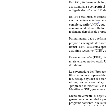
En 1971, Stallman había ingr
acostumbraba a compartir el
obligada decisión de IBM de
En 1984 Stallman, en comple
ampliamente aceptada en el
3
completo, estilo UNIX
, que
comunidad de desarrolladores 
reclamara derechos de propie
Naturalmente, dado que la int
proyecto encargado de hacer
llamar "GNU" al sistema oper
acrónimo recursivo "GNU", qu
En ese mismo año (1984), St
un sistema operativo estilo
de edición.
La envergadura del "Proyect
libre de impuestos para el de
recursos que ayuden al desar
última, por demás extraña, si
"propiedad intelectual" y la
Manifiesto GNU, que es una s
Dicho brevemente, el objetiv
generar una comunidad a par
programa corriente -que la i