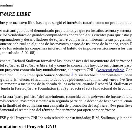
 Sendmai
TWARE LIBRE
bre y se mantuvo libre hasta que surgió el interés de tratarlo como un producto que
s más antiguo que el denominado propietario, ya que en los años sesenta y setenta
 los vendedores de grandes computadoras aportaban a sus clientes para que éstas p
rogramadores y desarrolladores de
software
compartieran libremente sus programas 
armente habitual en algunos de los mayores grupos de usuarios de la época, como
de los setenta las compañías iniciaron el hábito de imponer restricciones a los usu
, consultado: 5-01-08).
chenta, Richard Stallman formalizó las ideas básicas del movimiento del
software 
 del
software
. El
software libre
, tal y como lo conocemos hoy, dio sus primeros paso
 y un proyecto conocido hoy mundialmente, el proyecto GNU. (
www.cnti.gob.ve
, Co
1
comunidad F/OSS (Free/Open Source
Software
)
. Y sus hechos fundamentales pueden
guiente. En efecto, el nacimiento de lo que podemos denominar
software libre
(fre
se remonta a mediados de la década de los ochenta, cuando Richard M. Stallman co
funda la Free
Software
Foundation (FSF) y redacta el acta fundacional de la comu
 de la otra "parte política" del movimiento, conocida como
software
de fuente abiert
ás cercana, más precisamente a la segunda parte de la década de los noventa, cuan
on la finalidad de comenzar una campaña de promoción del
software libre
para lleva
damental el reemplazo del término free
software
por open sorce
software
.
la FSF y del Proyecto GNU ha sido relatada por su fundador, R.M. Stallman, y la pode
ndation y el Proyecto GNU