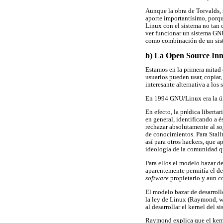
Aunque la obra de Torvalds, 
aporte importantísimo, porqu
Linux con el sistema no tan 
ver funcionar un sistema GN
como combinación de un sis
b) La Open Source Inni
Estamos en la primera mitad
usuarios pueden usar, copiar,
interesante alternativa a los 
En 1994 GNU/Linux era la úni
En efecto, la prédica libert
en general, identificando a 
rechazar absolutamente al
so
de conocimientos. Para Stallm
así para otros hackers, que 
ideología de la comunidad qu
Para ellos el modelo bazar 
aparentemente permitía el de
software
propietario y aun c
El modelo bazar de desarrol
la ley de Linux (Raymond, ww
al desarrollar el kernel del 
Raymond explica que el kerne