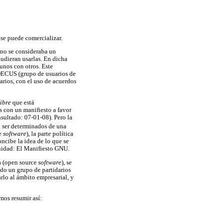
 se puede comercializar.
 no se consideraba un
udieran usarlas. En dicha
unos con otros. Este
 DECUS (grupo de usuarios de
arios, con el uso de acuerdos
libre
que está
s con un manifiesto a favor
nsultado: 07-01-08). Pero la
 ser determinados de una
e
software
), la parte política
ncibe la idea de lo que se
nidad: El Manifiesto GNU.
a (open source
software
), se
do un grupo de partidarios
rlo al ámbito empresarial, y
mos resumir así: