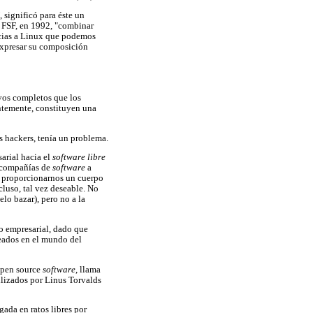
 significó para éste un
a FSF, en 1992, "combinar
acias a Linux que podemos
expresar su composición
vos completos que los
entemente, constituyen una
s hackers, tenía un problema.
arial hacia el
software libre
s compañías de
software
a
de proporcionarnos un cuerpo
cluso, tal vez deseable. No
o bazar), pero no a la
o empresarial, dado que
eados en el mundo del
open source
software
, llama
ilizados por Linus Torvalds
ada en ratos libres por