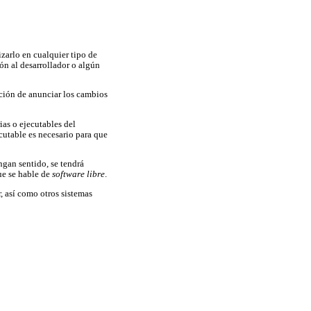
izarlo en cualquier tipo de
ión al desarrollador o algún
gación de anunciar los cambios
ias o ejecutables del
cutable es necesario para que
ngan sentido, se tendrá
ue se hable de
software libre
.
, así como otros sistemas