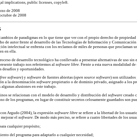
gal implications, public licenses, copyleft.
arzo de 2008
 octubre de 2008
S
 cambios de paradigmas en lo que tiene que ver con el propio derecho de propiedad i
cho de autor frente al desarrollo de las Tecnologías de Información y Comunicación 
ación intelectual se enfrenta con los reclamos de miles de personas que proclaman u
en en ella.
oceso de desarrollo tecnológico ha conllevado a presentar alternativas de uso sin 
 presente trabajo nos referiremos al
software libre
. Frente a esta nueva modalidad de 
us desafíos y oportunidades.
free software
) y
software
de fuentes abiertas (
open source software
) son utilizados 
ión a la denominación
software
propietario o de dominio privado, asignado a los pr
 algunas alusiones en este trabajo.
inos se relacionan con el modelo de desarrollo y distribución del
software
creado c
uno de los programas, en lugar de constituir secretos celosamente guardados son pue
 con Argudo (2004), la expresión
software libre
se refiere a la libertad de los usuari
y mejorar el
software
. De modo más preciso, se refiere a cuatro libertades de los usu
para cualquier propósito;
iento del programa para adaptarlo a cualquier necesidad;