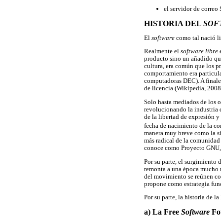
el servidor de correo
HISTORIA DEL
SOF
El
software
como tal nació li
Realmente el
software libre
e
producto sino un añadido que
cultura, era común que los p
comportamiento era particul
computadoras DEC). A finales 
de licencia (Wikipedia, 2008
Solo hasta mediados de los o
revolucionando la industria
de la libertad de expresión
fecha de nacimiento de la 
manera muy breve como la si
más radical de la comunidad 
conoce como Proyecto GNU, 
Por su parte, el surgimiento
remonta a una época mucho m
del movimiento se reúnen c
propone como estrategia fun
Por su parte, la historia de 
a) La Free
Software
Fou