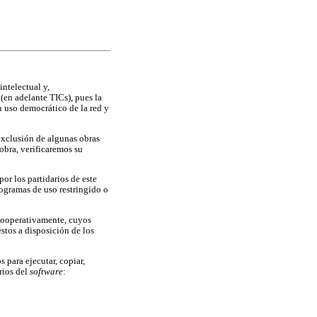
ntelectual y,
(en adelante TICs), pues la
n uso democrático de la red y
exclusión de algunas obras
obra, verificaremos su
por los partidarios de este
ogramas de uso restringido o
ooperativamente, cuyos
stos a disposición de los
os para ejecutar, copiar,
arios del
software
: