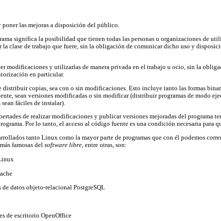
 poner las mejoras a disposición del público.
rama significa la posibilidad que tienen todas las personas u organizaciones de util
r la clase de trabajo que fuere, sin la obligación de comunicar dicho uso y disposic
cer modificaciones y utilizarlas de manera privada en el trabajo u ocio, sin la obli
torización en particular.
de distribuir copias, sea con o sin modificaciones. Esto incluye tanto las formas binar
nte, sean versiones modificadas o sin modificar (distribuir programas de modo eje
 sean fáciles de instalar).
libertades de realizar modificaciones y publicar versiones mejoradas del programa te
programa. Por lo tanto, el acceso al código fuente es una condición necesaria para q
rrollados tanto Linux como la mayor parte de programas que con él podemos correr
s más famosas del
software libre
, entre otras, son:
 Linux
pache
s de datos objeto-relacional PostgreSQL
nes de escritorio OpenOffice