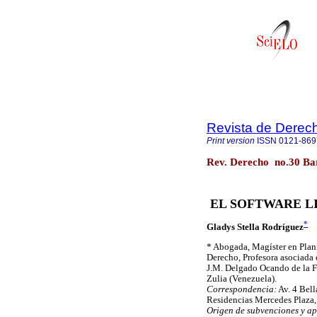
Revista de Derec
Print version
ISSN
0121-869
Rev. Derecho no.30 Bar
EL SOFTWARE LI
*
Gladys Stella Rodríguez
*
Abogada, Magíster en Plani
Derecho, Profesora asociada e
J.M. Delgado Ocando de la Fa
Zulia (Venezuela).
Correspondencia:
Av. 4 Bell
Residencias Mercedes Plaza,
Origen de subvenciones y ap