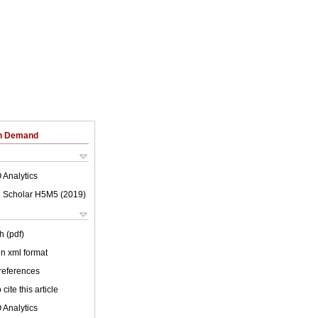
on Demand
 Analytics
 Scholar H5M5 (
2019
)
h (pdf)
 in xml format
 references
cite this article
 Analytics