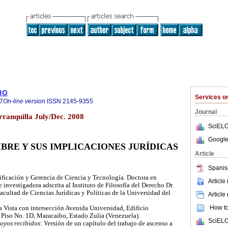
ho
Services 
7
On-line version
ISSN
2145-9355
Journal
ranquilla July/Dec. 2008
SciELO
Google
BRE Y SUS IMPLICACIONES JURÍDICAS
Article
Spanis
ficación y Gerencia de Ciencia y Tecnología. Doctora en
Article
 investigadora adscrita al Instituto de Filosofía del Derecho Dr.
cultad de Ciencias Jurídicas y Políticas de la Universidad del
Article
How to 
a Vista con intersección Avenida Universidad, Edificio
 Piso No. 1D, Maracaibo, Estado Zulia (Venezuela).
SciELO
oyos recibidos
: Versión de un capítulo del trabajo de ascenso a