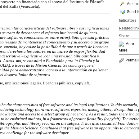
n proyecto no financiado con el apoyo del Instituto de Filosofía
Automat
d del Zulia (Venezuela).
Send th
Indicators
ribirán las características del software libre y sus implicaciones
Related lin
o se trata de desconocer el esfuerzo intelectual de quienes
Share
e, software, conocimientos, entre otros). Sólo que esta práctica
do riesgos de mantenerse el conocimiento y su acceso a un grupo
More
- cuencia, hoy existe la posibilidad de que a través de licencias
More
ren derechos a los autores, en un marco de mayor flexibilidad
 descriptiva - explicativa, con una revisión bibliográfica y
Permali
. Asimis- mo, se consultó a Fundación para la Ciencia y la
IA), a través de la Misión Ciencia. Se concluye que el
nidad para democratizar el acceso a la información en países en
 el desarrollador de softwares.
bre, implicaciones legales, licencias públicas, copyleft.
ibe the characteristics of free software and its legal implications. In this scenario,
 producing technology (hardware, software, expertise, among others). Except that is
 knowledge and access to a select group of hegemony. As a result, today there is a p
 to be enshrined authors, in a framework of greater flexibility (copyleft). The meth
ibliographic and library records on the subject. It was also consulted Foundatio
the Mission Science. Concluded that free software is an opportunity to democrat
s a challenge for the software developer.