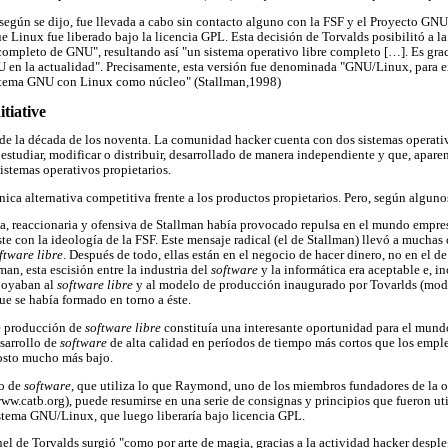
según se dijo, fue llevada a cabo sin contacto alguno con la FSF y el Proyecto GNU,
e Linux fue liberado bajo la licencia GPL. Esta decisión de Torvalds posibilitó a l
completo de GNU", resultando así "un sistema operativo libre completo […]. Es gr
U en la actualidad". Precisamente, esta versión fue denominada "GNU/Linux, para 
tema GNU con Linux como núcleo" (Stallman,1998)
tiative
 de la década de los noventa. La comunidad hacker cuenta con dos sistemas operati
 estudiar, modificar o distribuir, desarrollado de manera independiente y que, apar
sistemas operativos propietarios.
ca alternativa competitiva frente a los productos propietarios. Pero, según alguno
aria, reaccionaria y ofensiva de Stallman había provocado repulsa en el mundo empres
éste con la ideología de la FSF. Este mensaje radical (el de Stallman) llevó a mucha
ftware libre
. Después de todo, ellas están en el negocio de hacer dinero, no en el 
an, esta escisión entre la industria del
software
y la informática era aceptable e, in
apoyaban al
software libre
y al modelo de producción inaugurado por Tovarlds (model
e se había formado en torno a éste.
de producción de
software libre
constituía una interesante oportunidad para el mund
sarrollo de
software
de alta calidad en períodos de tiempo más cortos que los empl
osto mucho más bajo.
lo de
software
, que utiliza lo que Raymond, uno de los miembros fundadores de la 
w.catb.org), puede resumirse en una serie de consignas y principios que fueron ut
sistema GNU/Linux, que luego liberaría bajo licencia GPL.
l de Torvalds surgió "como por arte de magia, gracias a la actividad hacker despleg