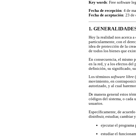
Key words
: Free software le
Fecha de recepción
: 4 de m
Fecha de aceptación
: 23 de
1. GENERALIDADE
Hoy la realidad nos acerca a
particularmente, con el dere
idea de protección de la cre
de todos los bienes que exist
En consecuencia, el mismo pr
en la red, y a los efectos del
definición, su significado, s
Los términos
software libre
(
movimiento, en contraposic
autorizado, y al cual haremos
De manera general estos térm
códigos del sistema, o cada 
usuarios.
Específicamente, de acuerdo
distribuir, estudiar, cambiar 
ejecutar el programa 
estudiar el funcionam