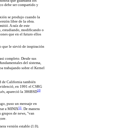
ustria que guardaba los
ico debe ser compartido y
lexión se produjo cuando la
rsión libre de la obra.
itió. A raíz de este
o, estudiando, modificando o
ones que en el futuro ellos
 que le sirvió de inspiración
casi completo. Desde sus
 fundamentales del sistema,
ba trabajando sobre el Kernel
d de California también
 evidenció, en 1991 el CSRG
10
pués, apareció la 386BSD
esgo, puso un mensaje en
11
azar a MINIX
. De manera
os grupos de news, "van
jore.
era versión estable (1.0).