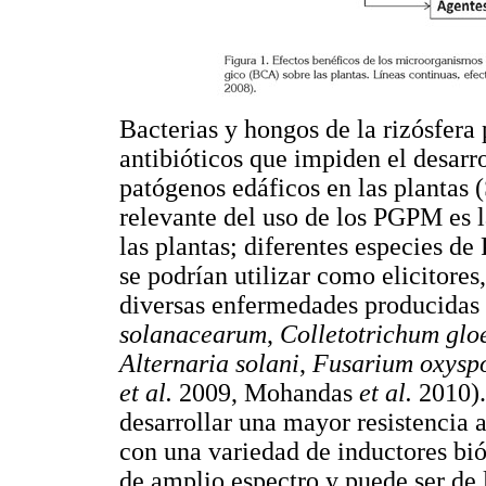
Bacterias y hongos de la rizósfera
antibióticos que impiden el desar
patógenos edáficos en las plantas (
relevante del uso de los PGPM es l
las plantas; diferentes especies d
se podrían utilizar como elicitores,
diversas enfermedades producidas
solanacearum
,
Colletotrichum glo
Alternaria solani
,
Fusarium oxysp
et al.
2009, Mohandas
et al.
2010).
desarrollar una mayor resistencia 
con una variedad de inductores biót
de amplio espectro y puede ser de 