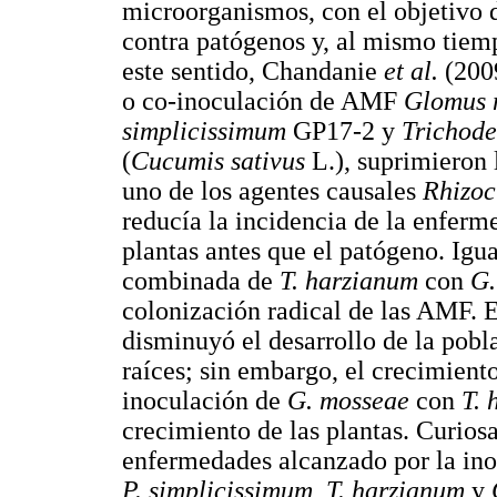
microorganismos, con el objetivo d
contra patógenos y, al mismo tiem
este sentido, Chandanie
et al.
(2009
o co-inoculación de AMF
Glomus 
simplicissimum
GP17-2 y
Trichod
(
Cucumis sativus
L.), suprimieron
uno de los agentes causales
Rhizoc
reducía la incidencia de la enferm
plantas antes que el patógeno. Igu
combinada de
T. harzianum
con
G.
colonización radical de las AMF. E
disminuyó el desarrollo de la pob
raíces; sin embargo, el crecimient
inoculación de
G. mosseae
con
T. 
crecimiento de las plantas. Curiosa
enfermedades alcanzado por la inoc
P. simplicissimum
,
T. harzianum
y