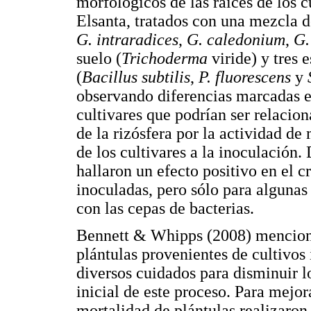
morfológicos de las raíces de los 
Elsanta, tratados con una mezcla 
G. intraradices
,
G. caledonium
,
G.
suelo (
Trichoderma
viride) y tres e
(
Bacillus subtilis
,
P. fluorescens
y
observando diferencias marcadas en
cultivares que podrían ser relacio
de la rizósfera por la actividad d
de los cultivares a la inoculación
hallaron un efecto positivo en el c
inoculadas, pero sólo para alguna
con las cepas de bacterias.
Bennett & Whipps (2008) menciona
plántulas provenientes de cultivos 
diversos cuidados para disminuir lo
inicial de este proceso. Para mejor
mortalidad de plántulas realizaro