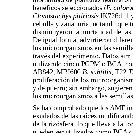
benéficos seleccionados (
P. chloro
Clonostachys pitiriasis
IK726d11 
cebolla y zanahoria, notando que 
disminuyeron la mortalidad de las 
De igual forma, advirtieron difere
los microorganismos en las semillas
través del experimento. Datos sim
utilizando cinco PGPM o BCA, c
AB842, MBI600
B. subtilis
, T22
T
proliferación de los microorganism
y de puerro; sin embargo, sugieren
los microorganismos a las semillas
Se ha comprobado que los AMF ind
exudados de las raíces modificando
de la rizósfera, lo que lleva a la f
pueden ser utilizados como BCA de