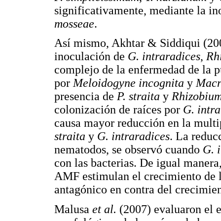
significativamente, mediante la 
mosseae
.
Así mismo, Akhtar & Siddiqui (200
inoculación de
G. intraradices
,
Rh
complejo de la enfermedad de la pu
por
Meloidogyne incognita
y
Macr
presencia de
P. straita
y
Rhizobiu
colonización de raíces por
G. intr
causa mayor reducción en la multi
straita
y
G. intraradices
. La reduc
nematodos, se observó cuando
G. 
con las bacterias. De igual manera
AMF estimulan el crecimiento de l
antagónico en contra del crecimie
Malusa
et al.
(2007) evaluaron el e