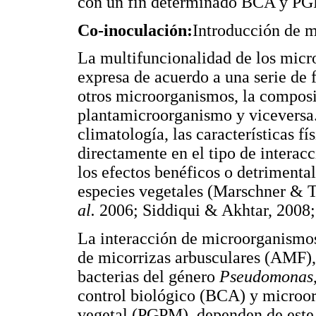
con un fin determinado BCA y P
Co-inoculación:
Introducción de m
La multifuncionalidad de los micro
expresa de acuerdo a una serie de 
otros microorganismos, la composi
plantamicroorganismo y viceversa.
climatología, las características f
directamente en el tipo de interac
los efectos benéficos o detrimental
especies vegetales (Marschner & 
al.
2006; Siddiqui & Akhtar, 200
La interacción de microorganismos
de micorrizas arbusculares (AMF)
bacterias del género
Pseudomonas
control biológico (BCA) y microo
vegetal (PGPM), dependen de este t