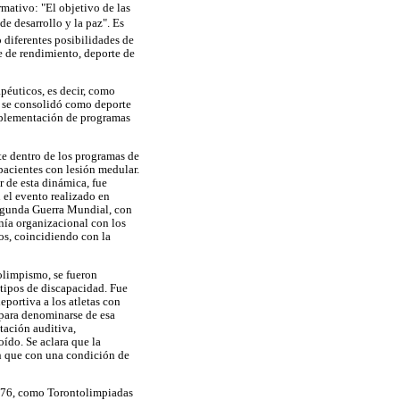
rmativo: "El objetivo de las
de desarrollo y la paz". Es
 diferentes posibilidades de
e de rendimiento, deporte de
apéuticos, es decir, como
, se consolidó como deporte
implementación de programas
te dentro de los programas de
 pacientes con lesión medular.
r de esta dinámica, fue
 el evento realizado en
Segunda Guerra Mundial, con
anía organizacional con los
s, coincidiendo con la
olimpismo, se fueron
 tipos de discapacidad. Fue
eportiva a los atletas con
 para denominarse de esa
tación auditiva,
oído. Se aclara que la
n que con una condición de
1976, como Torontolimpiadas