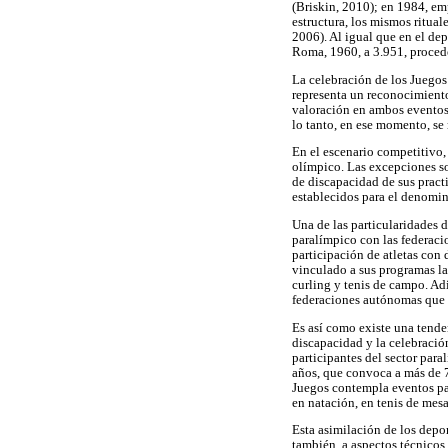
(Briskin, 2010); en 1984, em
estructura, los mismos ritu
2006). Al igual que en el de
Roma, 1960, a 3.951, procede
La celebración de los Juegos
representa un reconocimiento
valoración en ambos eventos.
lo tanto, en ese momento, se 
En el escenario competitivo,
olímpico. Las excepciones so
de discapacidad de sus prac
establecidos para el denomi
Una de las particularidades d
paralímpico con las federacio
participación de atletas con
vinculado a sus programas la 
curling y tenis de campo. Adi
federaciones autónomas que g
Es así como existe una tende
discapacidad y la celebració
participantes del sector pa
años, que convoca a más de 
Juegos contempla eventos para
en natación, en tenis de mes
Esta asimilación de los depo
también, a aspectos técnicos