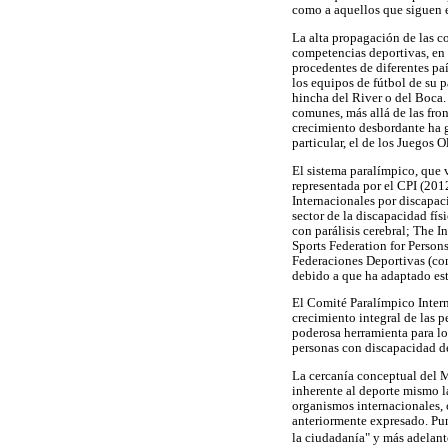
como a aquellos que siguen el
La alta propagación de las co
competencias deportivas, en 
procedentes de diferentes pa
los equipos de fútbol de su p
hincha del River o del Boca.
comunes, más allá de las fro
crecimiento desbordante ha 
particular, el de los Juegos
El sistema paralímpico, que 
representada por el CPI (201
Internacionales por discapac
sector de la discapacidad fís
con parálisis cerebral; The I
Sports Federation for Persons
Federaciones Deportivas (con
debido a que ha adaptado estr
El Comité Paralímpico Intern
crecimiento integral de las 
poderosa herramienta para lo
personas con discapacidad d
La cercanía conceptual del 
inherente al deporte mismo l
organismos internacionales, 
anteriormente expresado. Pun
la ciudadanía" y más adelante