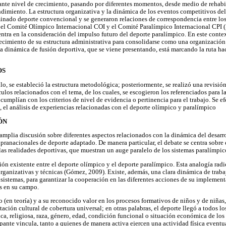
nte nivel de crecimiento, pasando por diferentes momentos, desde medio de rehabi
endimiento. La estructura organizativa y la dinámica de los eventos competitivos de
nado deporte convencional y se generaron relaciones de correspondencia entre los
el Comité Olímpico Internacional COI y el Comité Paralímpico Internacional CPI (
ntra en la consideración del impulso futuro del deporte paralímpico. En este context
lecimiento de su estructura administrativa para consolidarse como una organizació
, la dinámica de fusión deportiva, que se viene presentando, está marcando la ruta ha
OS
ulo, se estableció la estructura metodológica; posteriormente, se realizó una revisió
ulos relacionados con el tema, de los cuales, se escogieron los referenciados para la
cumplían con los criterios de nivel de evidencia o pertinencia para el trabajo. Se ef
, el análisis de experiencias relacionadas con el deporte olímpico y paralímpico
ÓN
 amplia discusión sobre diferentes aspectos relacionados con la dinámica del desarro
pranacionales de deporte adaptado. De manera particular, el debate se centra sobre
 las realidades deportivas, que muestran un auge paralelo de los sistemas paralímpic
ción existente entre el deporte olímpico y el deporte paralímpico. Esta analogía radi
organizativas y técnicas (Gómez, 2009). Existe, además, una clara dinámica de traba
istemas, para garantizar la cooperación en las diferentes acciones de su implementac
s en su campo.
o (en teoría) y a su reconocido valor en los procesos formativos de niños y de niñas,
ción cultural de cobertura universal; en otras palabras, el deporte llegó a todos l
ica, religiosa, raza, género, edad, condición funcional o situación económica de los 
ipante vincula, tanto a quienes de manera activa ejercen una actividad física eventua