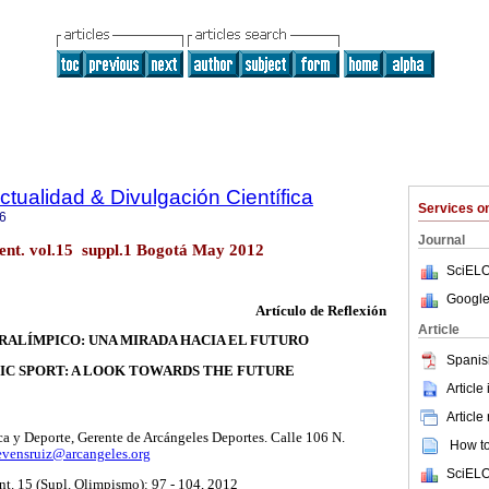
ctualidad & Divulgación Científica
Services 
6
Journal
ient. vol.15 suppl.1 Bogotá May 2012
SciELO
Google
Artículo de Reflexión
Article
RALÍMPICO: UNA MIRADA HACIA EL FUTURO
Spanis
C SPORT: A LOOK TOWARDS THE FUTURE
Article
Article
a y Deporte, Gerente de Arcángeles Deportes. Calle 106 N.
How to 
evensruiz@arcangeles.org
SciELO
nt. 15 (Supl. Olimpismo): 97 - 104, 2012