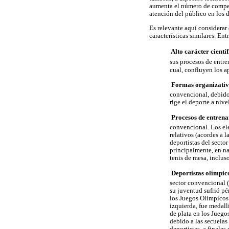
aumenta el número de compet
atención del público en los d
Es relevante aquí considerar
características similares. En
 Alto carácter científ
sus procesos de entre
cual, confluyen los a
 Formas organizativ
convencional, debido 
rige el deporte a nive
 Procesos de entren
convencional. Los el
relativos (acordes a 
deportistas del secto
principalmente, en nat
tenis de mesa, inclus
 Deportistas olímpi
sector convencional (
su juventud sufrió pé
los Juegos Olímpicos 
izquierda, fue medall
de plata en los Juego
debido a las secuelas
deportistas, a finale