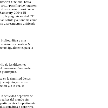
litación funcional hasta
l sector paralímpico lograron
 dos sistemas. Es así como
Sainsbury, 2004). El
o, la pregunta es si el CPI
n tan sólida y autónoma como
cia una estructura unificada
n bibliográfica y una
 revisión sistemática. Se
ectuó, igualmente, para la
llo de las diferentes
 el proceso autónomo del
o y olímpico.
ca en la similitud de sus
jo conjunto, entre los
ión y, a la vez, la
 la actividad deportiva se
os países del mundo sin
participantes. Es pertinente
l, sistemática o deportiva,