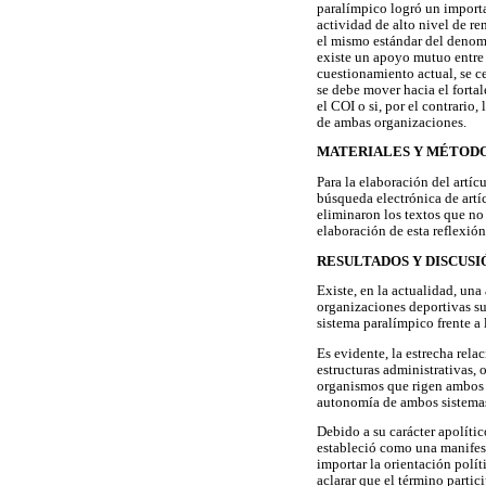
paralímpico logró un importa
actividad de alto nivel de r
el mismo estándar del denomi
existe un apoyo mutuo entre 
cuestionamiento actual, se ce
se debe mover hacia el forta
el COI o si, por el contrario
de ambas organizaciones.
MATERIALES Y MÉTOD
Para la elaboración del artíc
búsqueda electrónica de artíc
eliminaron los textos que no 
elaboración de esta reflexión
RESULTADOS Y DISCUSI
Existe, en la actualidad, una
organizaciones deportivas su
sistema paralímpico frente a
Es evidente, la estrecha rela
estructuras administrativas, 
organismos que rigen ambos s
autonomía de ambos sistema
Debido a su carácter apolític
estableció como una manifesta
importar la orientación polít
aclarar que el término partic