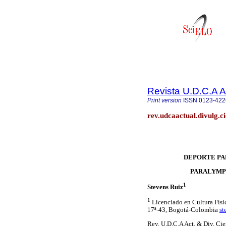
Revista U.D.C.A A
Print version
ISSN
0123-422
rev.udcaactual.divulg.c
DEPORTE PA
PARALYMPI
1
Stevens Ruiz
1
Licenciado en Cultura Físic
17ª-43, Bogotá-Colombia
st
Rev. U.D.C.A Act. & Div. Cie