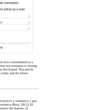
ic translation
is article by e-mail
ks
nk
 has now consolidated as a
ese two scenarios is closing
re developed. This article
g today and the future
 recreativo y romántico y que
conómica (Ruiz, 2012). El
enario del deporte, el