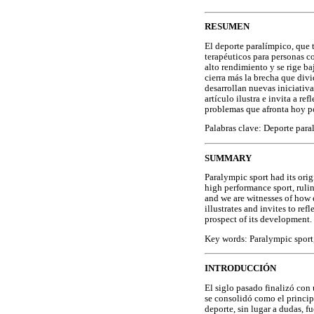
RESUMEN
El deporte paralímpico, que 
terapéuticos para personas c
alto rendimiento y se rige b
cierra más la brecha que divi
desarrollan nuevas iniciativa
artículo ilustra e invita a r
problemas que afronta hoy po
Palabras clave: Deporte para
SUMMARY
Paralympic sport had its orig
high performance sport, ruli
and we are witnesses of how e
illustrates and invites to re
prospect of its development.
Key words: Paralympic sport,
INTRODUCCIÓN
El siglo pasado finalizó con 
se consolidó como el princip
deporte, sin lugar a dudas, f