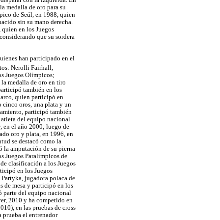
la medalla de oro para su
mpico de Seúl, en 1988, quien
nacido sin su mano derecha.
, quien en los Juegos
 considerando que su sordera
uienes han participado en el
os: Nerolli Fairhall,
nos Juegos Olímpicos;
la medalla de oro en tiro
participó también en los
 arco, quien participó en
 cinco oros, una plata y un
azamiento, participó también
 atleta del equipo nacional
, en el año 2000; luego de
do oro y plata, en 1996, en
ntud se destacó como la
có la amputación de su pierna
los Juegos Paralímpicos de
de clasificación a los Juegos
ticipó en los Juegos
a Partyka, jugadora polaca de
s de mesa y participó en los
ó parte del equipo nacional
ver, 2010 y ha competido en
010), en las pruebas de cross
a prueba el entrenador