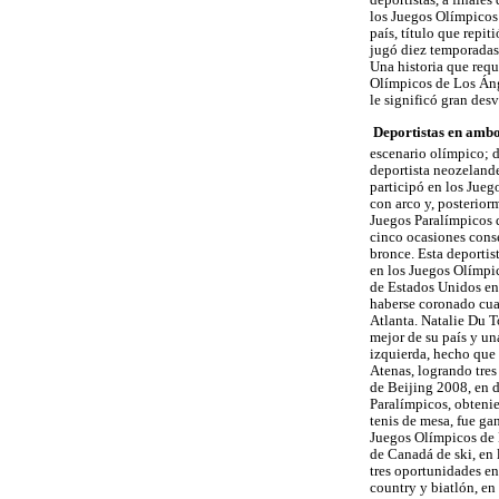
los Juegos Olímpicos 
país, título que repi
jugó diez temporadas
Una historia que requ
Olímpicos de Los Ánge
le significó gran desv
 Deportistas en amb
escenario olímpico; d
deportista neozelande
participó en los Jueg
con arco y, posterior
Juegos Paralímpicos d
cinco ocasiones conse
bronce. Esta deportis
en los Juegos Olímpic
de Estados Unidos en 
haberse coronado cua
Atlanta. Natalie Du T
mejor de su país y un
izquierda, hecho que 
Atenas, logrando tres
de Beijing 2008, en d
Paralímpicos, obtenie
tenis de mesa, fue ga
Juegos Olímpicos de B
de Canadá de ski, en
tres oportunidades en
country y biatlón, en