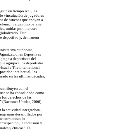
uir, en tiempo real, las
 de vinculación de jugadores
upos de hinchas que apoyan a
elona, ni argentino para ser
es, unidas por intereses
globalizado. Este
o deportivo y, de manera
inistrativa autónoma,
 Organizaciones Deportivas
grega a deportistas del
que agrupa a los deportistas
visual e The International
pacidad intelectual; las
erado en las últimas décadas,
contribuyen con el
porte se ha consolidado como
 los derechos de las
" (Naciones Unidas, 2006).
la actividad integradora,
programas desarrollados por
ue corroboran lo
rticipación, la inclusión y
rales y étnicas". Es