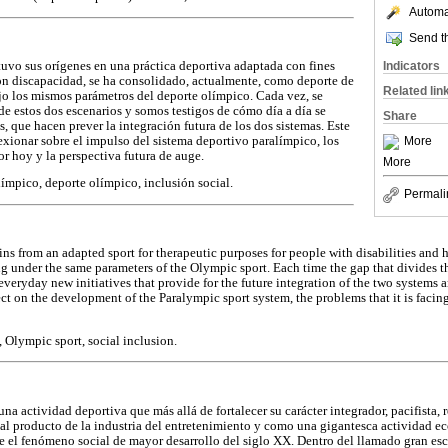
Automat
Send th
tuvo sus orígenes en una práctica deportiva adaptada con fines
Indicators
on discapacidad, se ha consolidado, actualmente, como deporte de
Related lin
ajo los mismos parámetros del deporte olímpico. Cada vez, se
de estos dos escenarios y somos testigos de cómo día a día se
Share
s, que hacen prever la integración futura de los dos sistemas. Este
eflexionar sobre el impulso del sistema deportivo paralímpico, los
More
r hoy y la perspectiva futura de auge.
More
límpico, deporte olímpico, inclusión social.
Permali
ins from an adapted sport for therapeutic purposes for people with disabilities and
ng under the same parameters of the Olympic sport. Each time the gap that divides th
veryday new initiatives that provide for the future integration of the two systems a
flect on the development of the Paralympic sport system, the problems that it is facin
 Olympic sport, social inclusion.
una actividad deportiva que más allá de fortalecer su carácter integrador, pacifista,
al producto de la industria del entretenimiento y como una gigantesca actividad e
ue el fenómeno social de mayor desarrollo del siglo XX. Dentro del llamado gran esc