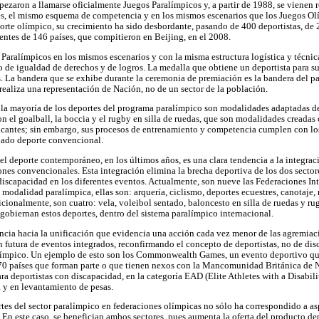
pezaron a llamarse oficialmente Juegos Paralímpicos y, a partir de 1988, se vienen
ales, el mismo esquema de competencia y en los mismos escenarios que los Juegos 
porte olímpico, su crecimiento ha sido desbordante, pasando de 400 deportistas, de
ntes de 146 países, que compitieron en Beijing, en el 2008.
 Paralímpicos en los mismos escenarios y con la misma estructura logística y técni
 de igualdad de derechos y de logros. La medalla que obtiene un deportista para su
 La bandera que se exhibe durante la ceremonia de premiación es la bandera del país
realiza una representación de Nación, no de un sector de la población.
 la mayoría de los deportes del programa paralímpico son modalidades adaptadas de 
n el goalball, la boccia y el rugby en silla de ruedas, que son modalidades creada
ticantes; sin embargo, sus procesos de entrenamiento y competencia cumplen con l
nado deporte convencional.
el deporte contemporáneo, en los últimos años, es una clara tendencia a la integrac
nes convencionales. Esta integración elimina la brecha deportiva de los dos sectore
 discapacidad en los diferentes eventos. Actualmente, son nueve las Federaciones In
modalidad paralímpica, ellas son: arquería, ciclismo, deportes ecuestres, canotaje, r
cionalmente, son cuatro: vela, voleibol sentado, baloncesto en silla de ruedas y rug
obiernan estos deportes, dentro del sistema paralímpico internacional.
ncia hacia la unificación que evidencia una acción cada vez menor de las agremiac
n futura de eventos integrados, reconfirmando el concepto de deportistas, no de dis
ralímpico. Un ejemplo de esto son los Commonwealth Games, un evento deportivo que
70 países que forman parte o que tienen nexos con la Mancomunidad Británica de N
 deportistas con discapacidad, en la categoría EAD (Elite Athletes with a Disabilit
a y en levantamiento de pesas.
rtes del sector paralímpico en federaciones olímpicas no sólo ha correspondido a as
. En este caso, se benefician ambos sectores, pues aumenta la oferta del producto d