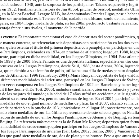
celebrados en 1948, ante la sorpresa de los participantes Takacs reapareció y logró 
tió en 1952. Finalmente, la historia de Jim Abbot, pitcher de béisbol, medallista Olí
, en la Major Baseball League MLB, las denominadas Grandes Ligas, pese a haber 
iere ser mencionada es la Terence Parkin, nadador surafricano, sordo de nacimiento
les, en 1984, logró medalla de plata, en los 200m pecho, acto bastante relevante,
entaja frente a sus rivales, al momento de la partida.
os eventos:
Es importante mencionar el caso de deportistas del sector paralímpico, q
e manera concreta, se referencian seis deportistas con participación en los dos event
sa, quien ostenta el título del primera deportista con paraplejia en participar en u
os Paralímpicos, celebrados en 1974, en pruebas de atletismo; luego, en 1980, logró 
mente, participó en dicha modalidad, en los Juegos Olímpicos, en 1984. Esta atleta 
e 1998 y de 2000. Paola Fantato es una deportista italiana, especialista en tiro con
cutivas en los Juegos Paralímpicos, desde Seúl, 1988, hasta Atenas, 2004, logrando
ta, quien debido a su afección de polio, utilizaba una silla de ruedas para su despl
os de Atlanta, en 1996 (Sainsbury, 2004). María Runyan, deportista de baja visión,
diferentes modalidades del atletismo, participó en los Juegos Olímpicos de Sydney
tro veces campeona en los Juegos Paralímpicos de 1992, en Barcelona y haber logra
oit (Hawthorne & Du Toit, 2006), nadadora surafricana, quien en su infancia y juve
a de las mejores del mundo; a la edad de 17 años sufrió un accidente que le signifi
afectó su carrera deportiva, pero no sus deseos de logros. En el 2004, participó en 
 medallas de oro e igual número de medallas de plata. En el 2007, alcanzó su marca 
onde participó en la prueba de 10 k, ubicándose en el lugar 16; posteriormente, par
ndo cinco medallas de oro. La última representante de este selecto grupo es Natali
nadora de medalla de oro en los Juegos Paralímpicos de Atenas y, de Beijing, en teni
eijing. La referencia más reciente es la de Brian Mc Keever, deportista quien form
 la modalidad de cross-country, quien participó en los Juegos Olímpicos de Vancou
 los Juegos Paralímpicos de invierno (Salt Lake, 2002; Torino, 2006 y Vancouver, 2
 los que ganó siete medallas de oro, dos de plata y una bronce. Pese a que antes de l