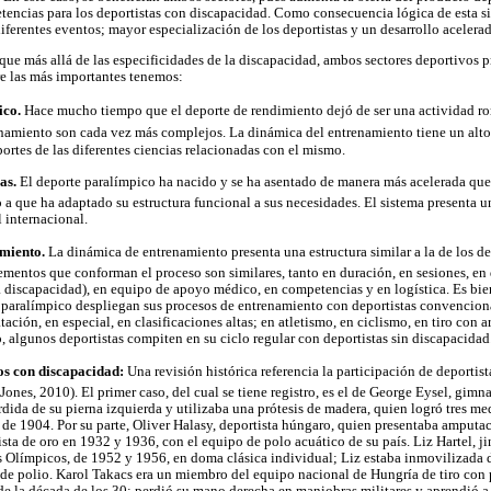
encias para los deportistas con discapacidad. Como consecuencia lógica de esta si
iferentes eventos; mayor especialización de los deportistas y un desarrollo acelerad
 que más allá de las especificidades de la discapacidad, ambos sectores deportivos 
tre las más importantes tenemos:
ico.
Hace mucho tiempo que el deporte de rendimiento dejó de ser una actividad r
namiento son cada vez más complejos. La dinámica del entrenamiento tiene un alto c
portes de las diferentes ciencias relacionadas con el mismo.
as.
El deporte paralímpico ha nacido y se ha asentado de manera más acelerada qu
a que ha adaptado su estructura funcional a sus necesidades. El sistema presenta 
l internacional.
amiento.
La dinámica de entrenamiento presenta una estructura similar a la de los de
ementos que conforman el proceso son similares, tanto en duración, en sesiones, e
la discapacidad), en equipo de apoyo médico, en competencias y en logística. Es b
r paralímpico despliegan sus procesos de entrenamiento con deportistas convenciona
ación, en especial, en clasificaciones altas; en atletismo, en ciclismo, en tiro con a
o, algunos deportistas compiten en su ciclo regular con deportistas sin discapacidad
cos con discapacidad:
Una revisión histórica referencia la participación de deportis
Jones, 2010). El primer caso, del cual se tiene registro, es el de George Eysel, gim
rdida de su pierna izquierda y utilizaba una prótesis de madera, quien logró tres me
de 1904. Por su parte, Oliver Halasy, deportista húngaro, quien presentaba amputac
ista de oro en 1932 y 1936, con el equipo de polo acuático de su país. Liz Hartel, ji
s Olímpicos, de 1952 y 1956, en doma clásica individual; Liz estaba inmovilizada d
 de polio. Karol Takacs era un miembro del equipo nacional de Hungría de tiro con 
s de la década de los 30; perdió su mano derecha en maniobras militares y aprendió a