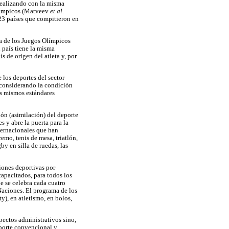
 realizando con la misma
Olímpicos (Matveev
et al.
 23 países que compitieron en
ca de los Juegos Olímpicos
 país tiene la misma
 de origen del atleta y, por
los deportes del sector
s considerando la condición
os mismos estándares
ión (asimilación) del deporte
s y abre la puerta para la
ternacionales que han
emo, tenis de mesa, triatlón,
by en silla de ruedas, las
iones deportivas por
capacitados, para todos los
 se celebra cada cuatro
aciones. El programa de los
y), en atletismo, en bolos,
pectos administrativos sino,
eporte convencional y