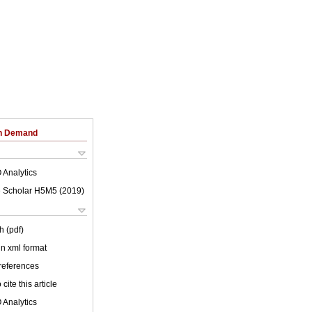
on Demand
 Analytics
 Scholar H5M5 (
2019
)
h (pdf)
 in xml format
 references
cite this article
 Analytics