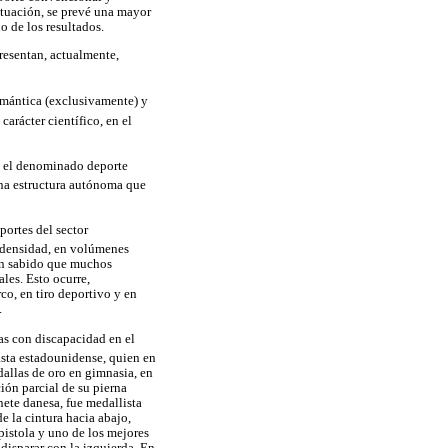
tuación, se prevé una mayor
o de los resultados.
presentan, actualmente,
omántica (exclusivamente) y
arácter científico, en el
e el denominado deporte
una estructura autónoma que
portes del sector
n densidad, en volúmenes
ien sabido que muchos
les. Esto ocurre,
rco, en tiro deportivo y en
.
tas con discapacidad en el
nasta estadounidense, quien en
dallas de oro en gimnasia, en
ión parcial de su pierna
nete danesa, fue medallista
e la cintura hacia abajo,
pistola y uno de los mejores
 disparar con la izquierda. En