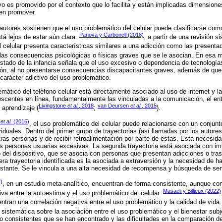
vo es promovido por el contexto que lo facilita y están implicadas dimension
den promover.
tores sostienen que el uso problemático del celular puede clasificarse como
Panova y Carbonell (2018)
tá lejos de estar aún clara.
, a partir de una revisión s
 celular presenta características similares a una adicción como las present
 las consecuencias psicológicas o físicas graves que se le asocian. En esa m
estado de la infancia señala que el uso excesivo o dependencia de tecnología
ión, al no presentarse consecuencias discapacitantes graves, además de que
carácter adictivo del uso problemático.
emático del teléfono celular está directamente asociado al uso de internet y l
lescentes en línea, fundamentalmente las vinculadas a la comunicación, el ent
Livingstone
et al.
, 2018
van Deursen
et al
., 2015
aprendizaje (
;
).
x
et al.
(2015)
, el uso problemático del celular puede relacionarse con un conju
iduales. Dentro del primer grupo de trayectorias (así llamadas por los autore
ras personas y de recibir retroalimentación por parte de estas. Esta necesida
s personas usuarias excesivas. La segunda trayectoria está asociada con imp
 del dispositivo, que se asocia con personas que presentan adicciones o tras
cera trayectoria identificada es la asociada a extraversión y la necesidad de 
stante. Se le vincula a una alta necesidad de recompensa y búsqueda de se
)
, en un estudio meta-analítico, encuentran de forma consistente, aunque co
Masaeli y Billieux (2022)
va entre la autoestima y el uso problemático del celular.
entran una correlación negativa entre el uso problemático y la calidad de vid
n sistemática sobre la asociación entre el uso problemático y el bienestar subje
o consistentes que se han encontrado y las dificultades en la comparación de