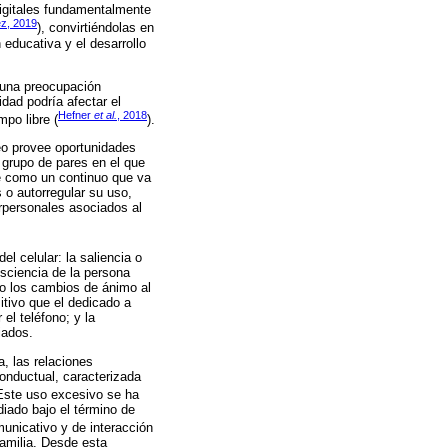
digitales fundamentalmente
z, 2019
), convirtiéndolas en
 educativa y el desarrollo
s una preocupación
dad podría afectar el
Hefner
et al.
, 2018
mpo libre (
).
eo provee oportunidades
 grupo de pares en el que
se como un continuo que va
 o autorregular su uso,
rpersonales asociados al
el celular: la saliencia o
nsciencia de la persona
mo los cambios de ánimo al
itivo que el dedicado a
el teléfono; y la
iados.
a, las relaciones
onductual, caracterizada
 Este uso excesivo se ha
iado bajo el término de
municativo y de interacción
amilia. Desde esta