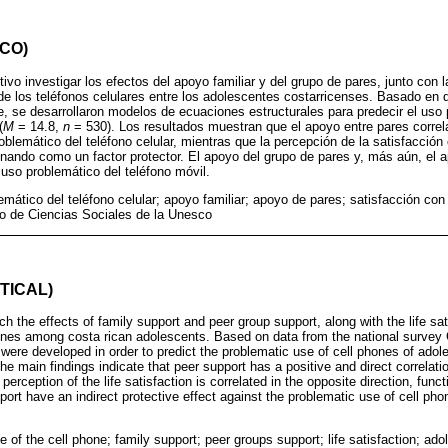
CO)
etivo investigar los efectos del apoyo familiar y del grupo de pares, junto con l
de los teléfonos celulares entre los adolescentes costarricenses. Basado en 
e, se desarrollaron modelos de ecuaciones estructurales para predecir el uso
(
M
= 14.8,
n
= 530). Los resultados muestran que el apoyo entre pares correl
blemático del teléfono celular, mientras que la percepción de la satisfacción 
onando como un factor protector. El apoyo del grupo de pares y, más aún, el a
 uso problemático del teléfono móvil.
mático del teléfono celular; apoyo familiar; apoyo de pares; satisfacción con
ro de Ciencias Sociales de la Unesco
TICAL)
h the effects of family support and peer group support, along with the life sat
ones among costa rican adolescents. Based on data from the national survey 
were developed in order to predict the problematic use of cell phones of adole
e main findings indicate that peer support has a positive and direct correlati
 perception of the life satisfaction is correlated in the opposite direction, func
port have an indirect protective effect against the problematic use of cell pho
 of the cell phone; family support; peer groups support; life satisfaction; ad