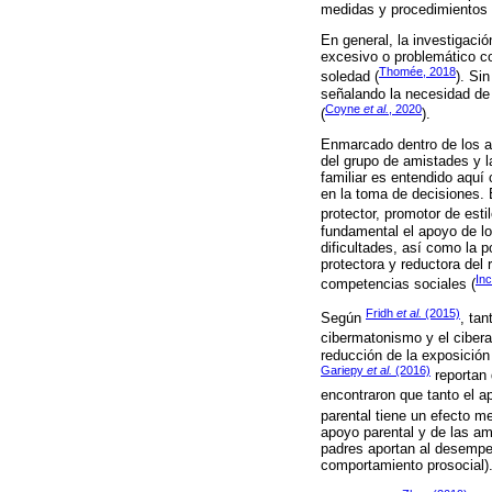
medidas y procedimientos u
En general, la investigaci
excesivo o problemático co
Thomée, 2018
soledad (
). Si
señalando la necesidad de 
Coyne
et al.
, 2020
(
).
Enmarcado dentro de los ab
del grupo de amistades y la
familiar es entendido aquí
en la toma de decisiones. 
protector, promotor de esti
fundamental el apoyo de lo
dificultades, así como la 
protectora y reductora del 
In
competencias sociales (
Fridh
et al.
(2015)
Según
, ta
cibermatonismo y el ciber
reducción de la exposición
Gariepy
et al.
(2016)
reportan 
encontraron que tanto el a
parental tiene un efecto m
apoyo parental y de las a
padres aportan al desempe
comportamiento prosocial)