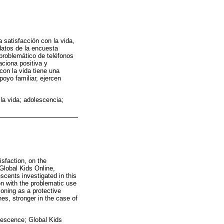
a satisfacción con la vida,
datos de la encuesta
 problemático de teléfonos
aciona positiva y
con la vida tiene una
poyo familiar, ejercen
 la vida; adolescencia;
isfaction, on the
Global Kids Online,
scents investigated in this
on with the problematic use
tioning as a protective
nes, stronger in the case of
olescence; Global Kids