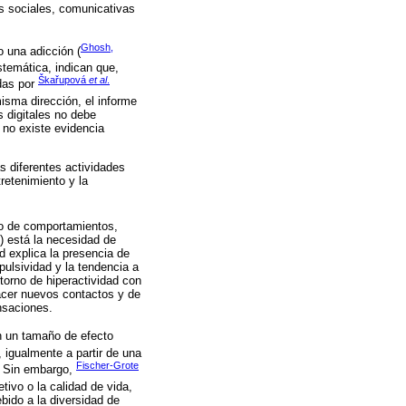
es sociales, comunicativas
Ghosh,
 una adicción (
istemática, indican que,
Škařupová
et al
.
adas por
isma dirección, el informe
s digitales no debe
 no existe evidencia
as diferentes actividades
retenimiento y la
nto de comportamientos,
s) está la necesidad de
d explica la presencia de
ulsividad y la tendencia a
torno de hiperactividad con
hacer nuevos contactos y de
nsaciones.
n un tamaño de efecto
, igualmente a partir de una
Fischer-Grote
a. Sin embargo,
tivo o la calidad de vida,
bido a la diversidad de