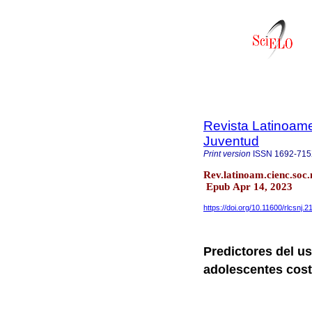
Revista Latinoame
Juventud
Print version
ISSN
1692-71
Rev.latinoam.cienc.soc.
Epub Apr 14, 2023
https://doi.org/10.11600/rlcsnj.2
Predictores del us
adolescentes cost