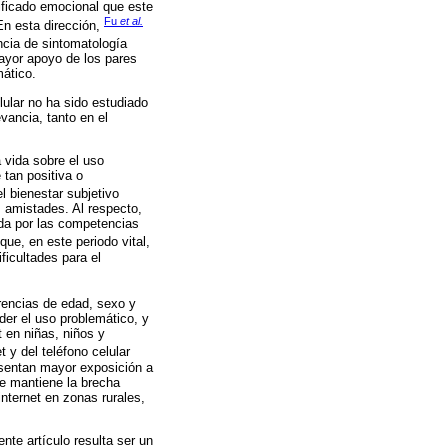
ificado emocional que este
Fu
et al.
En esta dirección,
ncia de sintomatología
ayor apoyo de los pares
mático.
lular no ha sido estudiado
vancia, tanto en el
 vida sobre el uso
 tan positiva o
l bienestar subjetivo
s amistades. Al respecto,
uida por las competencias
que, en este periodo vital,
ficultades para el
erencias de edad, sexo y
der el uso problemático, y
 en niñas, niños y
t y del teléfono celular
sentan mayor exposición a
se mantiene la brecha
internet en zonas rurales,
nte artículo resulta ser un