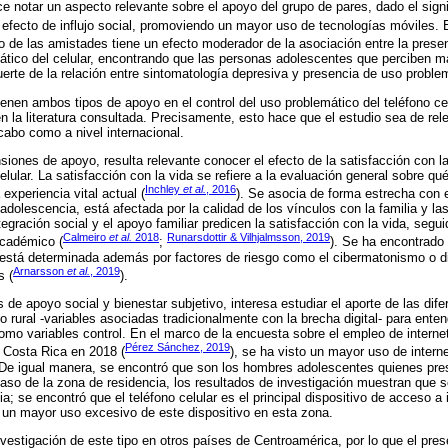
e notar un aspecto relevante sobre el apoyo del grupo de pares, dado el sign
 efecto de influjo social, promoviendo un mayor uso de tecnologías móviles. 
o de las amistades tiene un efecto moderador de la asociación entre la prese
ático del celular, encontrando que las personas adolescentes que perciben m
erte de la relación entre sintomatología depresiva y presencia de uso proble
tienen ambos tipos de apoyo en el control del uso problemático del teléfono ce
n la literatura consultada. Precisamente, esto hace que el estudio sea de rele
cabo como a nivel internacional.
iones de apoyo, resulta relevante conocer el efecto de la satisfacción con la
elular. La satisfacción con la vida se refiere a la evaluación general sobre qué
Inchley
et al.
, 2016
experiencia vital actual (
). Se asocia de forma estrecha con e
 adolescencia, está afectada por la calidad de los vínculos con la familia y la
egración social y el apoyo familiar predicen la satisfacción con la vida, seg
Calmeiro
et al.
2018
Runarsdottir & Vilhjalmsson, 2019
académico (
;
). Se ha encontrado 
a está determinada además por factores de riesgo como el cibermatonismo o di
Arnarsson
et al.
, 2019
s (
).
 de apoyo social y bienestar subjetivo, interesa estudiar el aporte de las dif
 rural -variables asociadas tradicionalmente con la brecha digital- para enten
omo variables control. En el marco de la encuesta sobre el empleo de internet
Pérez Sánchez, 2019
 Costa Rica en 2018 (
), se ha visto un mayor uso de interne
De igual manera, se encontró que son los hombres adolescentes quienes pre
 caso de la zona de residencia, los resultados de investigación muestran que 
ia; se encontró que el teléfono celular es el principal dispositivo de acceso a 
 un mayor uso excesivo de este dispositivo en esta zona.
nvestigación de este tipo en otros países de Centroamérica, por lo que el prese