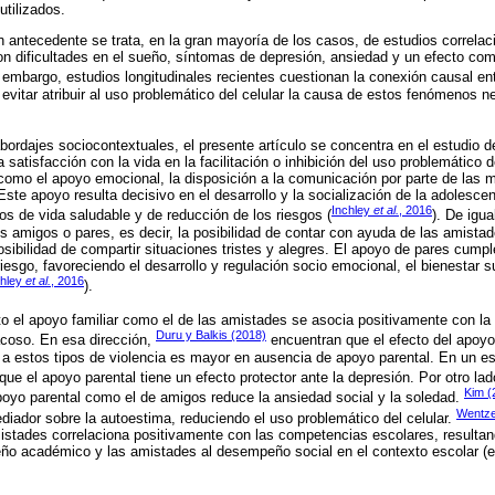
tilizados.
ón antecedente se trata, en la gran mayoría de los casos, de estudios correla
n dificultades en el sueño, síntomas de depresión, ansiedad y un efecto com
n embargo, estudios longitudinales recientes cuestionan la conexión causal 
evitar atribuir al uso problemático del celular la causa de estos fenómenos ne
ordajes sociocontextuales, el presente artículo se concentra en el estudio del
 satisfacción con la vida en la facilitación o inhibición del uso problemático d
 como el apoyo emocional, la disposición a la comunicación por parte de las 
Este apoyo resulta decisivo en el desarrollo y la socialización de la adolesce
Inchley
et al.
, 2016
los de vida saludable y de reducción de los riesgos (
). De igua
s amigos o pares, es decir, la posibilidad de contar con ayuda de las amistad
posibilidad de compartir situaciones tristes y alegres. El apoyo de pares cump
riesgo, favoreciendo el desarrollo y regulación socio emocional, el bienestar s
chley
et al.
, 2016
).
nto el apoyo familiar como el de las amistades se asocia positivamente con la
Duru y Balkis (2018)
acoso. En esa dirección,
encuentran que el efecto del apoyo
 a estos tipos de violencia es mayor en ausencia de apoyo parental. En un es
que el apoyo parental tiene un efecto protector ante la depresión. Por otro la
Kim (
poyo parental como el de amigos reduce la ansiedad social y la soledad.
Wentz
ediador sobre la autoestima, reduciendo el uso problemático del celular.
mistades correlaciona positivamente con las competencias escolares, resulta
ño académico y las amistades al desempeño social en el contexto escolar (e
.