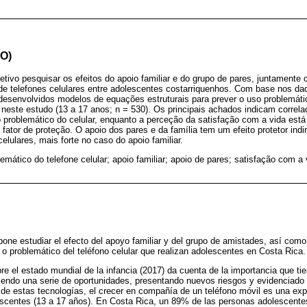
O)
tivo pesquisar os efeitos do apoio familiar e do grupo de pares, juntamente
 de telefones celulares entre adolescentes costarriquenhos. Com base nos da
desenvolvidos modelos de equações estruturais para prever o uso problemáti
neste estudo (13 a 17 anos; n = 530). Os principais achados indicam correlaç
 problemático do celular, enquanto a perceção da satisfação com a vida está
fator de proteção. O apoio dos pares e da família tem um efeito protetor indi
elulares, mais forte no caso do apoio familiar.
emático do telefone celular; apoio familiar; apoio de pares; satisfação com a
pone estudiar el efecto del apoyo familiar y del grupo de amistades, así como
 o problemático del teléfono celular que realizan adolescentes en Costa Rica.
re el estado mundial de la infancia (2017) da cuenta de la importancia que ti
abriendo una serie de oportunidades, presentando nuevos riesgos y evidenciad
 de estas tecnologías, el crecer en compañía de un teléfono móvil es una exp
scentes (13 a 17 años). En Costa Rica, un 89% de las personas adolescentes