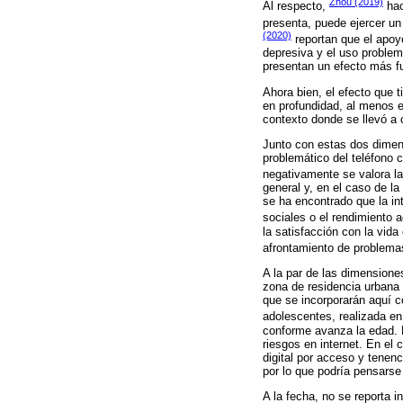
Zhou (2019)
Al respecto,
hac
presenta, puede ejercer un
(2020)
reportan que el apoy
depresiva y el uso problem
presentan un efecto más fu
Ahora bien, el efecto que 
en profundidad, al menos e
contexto donde se llevó a 
Junto con estas dos dimens
problemático del teléfono c
negativamente se valora la 
general y, en el caso de la
se ha encontrado que la int
sociales o el rendimiento 
la satisfacción con la vid
afrontamiento de problema
A la par de las dimensiones
zona de residencia urbana o
que se incorporarán aquí c
adolescentes, realizada en
conforme avanza la edad. 
riesgos en internet. En el
digital por acceso y tenenc
por lo que podría pensarse
A la fecha, no se reporta i