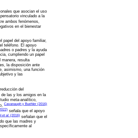
cionales que asocian el uso
pensatorio vinculado a la
entre ambos fenómenos,
gativos en el bienestar
 papel del apoyo familiar,
el teléfono. El apoyo
madres o padres y la ayuda
ncia, cumpliendo un papel
l manera, resulta
es, la disposición ante
le, asimismo, una función
ubjetivo y las
 reducción del
 de las y los amigos en la
tudio meta-analítico,
Cavanaugh y Buehler (2016)
do,
2022)
señala que el apoyo
el
et al.
(2016)
señalan que el
ndo que las madres y
specíficamente al