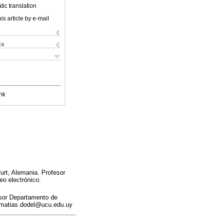
ic translation
is article by e-mail
ks
nk
urt, Alemania. Profesor
eo electrónico:
esor Departamento de
: matias.dodel@ucu.edu.uy