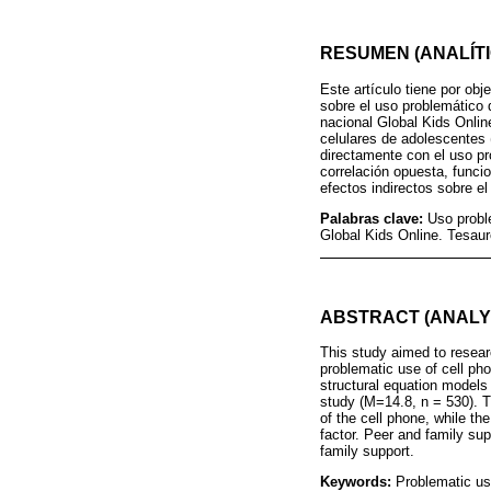
RESUMEN (ANALÍTI
Este artículo tiene por obj
sobre el uso problemático 
nacional Global Kids Onlin
celulares de adolescentes 
directamente con el uso pro
correlación opuesta, funci
efectos indirectos sobre el
Palabras clave:
Uso proble
Global Kids Online. Tesau
ABSTRACT (ANALY
This study aimed to researc
problematic use of cell ph
structural equation models 
study (M=14.8, n = 530). Th
of the cell phone, while the
factor. Peer and family sup
family support.
Keywords:
Problematic use