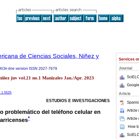
ricana de Ciencias Sociales, Niñez y
Services 
Journal
5X
On-line version
ISSN
2027-7679
SciELO
niñez juv vol.21 no.1 Manizales Jan./Apr. 2023
Google
1.1.5525
Article
ESTUDIOS E INVESTIGACIONES
Spanis
Article
o problemático del teléfono celular en
*
Article
arricenses
How to 
SciELO