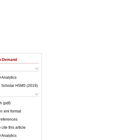
on Demand
 Analytics
 Scholar H5M5 (
2019
)
h (pdf)
 in xml format
 references
cite this article
 Analytics