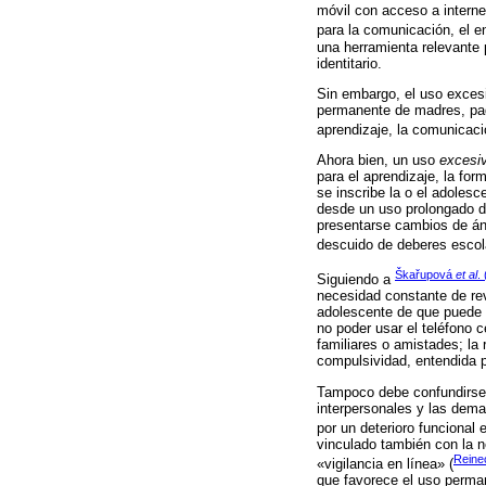
móvil con acceso a interne
para la comunicación, el e
una herramienta relevante p
identitario.
Sin embargo, el uso excesi
permanente de madres, padr
aprendizaje, la comunicació
Ahora bien, un uso
excesi
para el aprendizaje, la fo
se inscribe la o el adoles
desde un uso prolongado de
presentarse cambios de áni
descuido de deberes escola
Škařupová
et al
.
Siguiendo a
necesidad constante de rev
adolescente de que puede h
no poder usar el teléfono c
familiares o amistades; la 
compulsividad, entendida p
Tampoco debe confundirse e
interpersonales y las dema
por un deterioro funcional 
vinculado también con la n
Rein
«vigilancia en línea» (
que favorece el uso perman