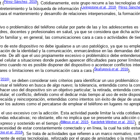
Pérez-Sánchez, 2019
t (
). Cotidianamente, este grupo recurre a las tecnologías 
Livingstone
et al
., 2018
Pérez-Sánche
ntretenimiento y la búsqueda de información (
;
ara el mantenimiento y desarrollo de relaciones interpersonales, la formación
vo o problemático del teléfono celular por parte de las y los adolescentes e
es, docentes y profesionales en salud, ya que se considera que dicha activi
n familiar y, en general, las comunicaciones cara a cara o actividades de tie
vo
de este dispositivo no debe igualarse a un uso patológico, ya que su empl
rmación de la identidad y la comunicación, enmarcándose en las demandas del
cente. De allí que el uso propiamente excesivo o problemático debe entender
l celular a situaciones donde pueden aparecer dificultades para poner límites
mo cuando no es posible disponer del dispositivo o acontecer conflictos inte
Škařupová
et al.
, 2016
res o limitaciones en la comunicación cara a cara (
).
 (2016)
, se deben considerar seis criterios para identificar un uso problemático d
isar el teléfono en busca de algo nuevo; la tolerancia, entendida como la co
acer uso del dispositivo sin un objetivo particular; la retirada, entendida co
elular; el conflicto, definido como el dedicar más tiempo al uso de este dispos
recaída y reincorporación, entendidas como intentos sin éxito de dejar de usar 
or los autores como el percatarse de emplear el teléfono en lugares no aprop
l uso excesivo con la adicción. Esta actividad puede limitar la vida cotidian
ndas educativas; no obstante, ello no implica que se presente una adicción c
Billieux
et al.
, 2015
Kardefelt-Winther
et al
., 2017
expreso y sostenido en el tiempo (
;
).
ecesidad de estar constantemente conectado y en línea, la cual ha sido estud
ecke
et al
., 2018
). Se trata de actividades que refieren a un marco normativo, co
ente de estas tecnologías, reforzado por el grupo de amistades o la misma f