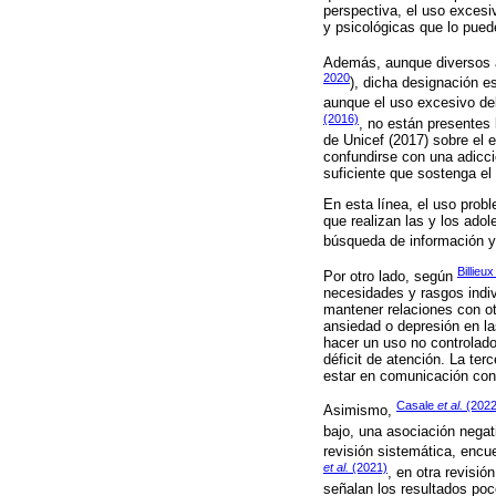
perspectiva, el uso excesi
y psicológicas que lo pue
Además, aunque diversos au
2020
), dicha designación es
aunque el uso excesivo del
(2016)
, no están presentes
de Unicef (2017) sobre el 
confundirse con una adicc
suficiente que sostenga el 
En esta línea, el uso probl
que realizan las y los ado
búsqueda de información y 
Billieu
Por otro lado, según
necesidades y rasgos indiv
mantener relaciones con ot
ansiedad o depresión en la
hacer un uso no controlado
déficit de atención. La ter
estar en comunicación con
Casale
et al.
(2022
Asimismo,
bajo, una asociación negati
revisión sistemática, encu
et al.
(2021)
, en otra revisió
señalan los resultados poc