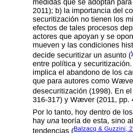
medidas que se adoptan para 
2011); b) la importancia del c
securitización no tienen los 
efectos de tales procesos de
actores que apoyan y se opone
mueven y las condiciones hist
decide securitizar un asunto (
entre política y securitizació
implica el abandono de los ca
que para autores como Wæver,
desecuritización (1998). En e
316-317) y Wæver (2011, pp. 
Por lo tanto, hoy dentro de lo
hay
una
teoría de esta, sino a
Balzacq & Guzzini, 
tendencias (