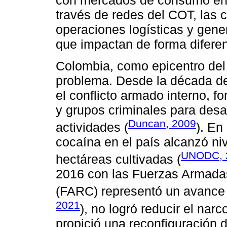
con mercados de consumo en 
través de redes del COT, las 
operaciones logísticas y gener
que impactan de forma diferen
Colombia, como epicentro del n
problema. Desde la década de
el conflicto armado interno, fo
y grupos criminales para desaf
Duncan, 2009
actividades (
). En
cocaína en el país alcanzó ni
UNODC, 
hectáreas cultivadas (
2016 con las Fuerzas Armada
(FARC) representó un avance h
2021
), no logró reducir el nar
propició una reconfiguración d