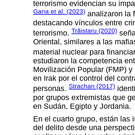
terrorismo evidencian su impac
Gana et al. (2023)
analizaron la f
destacando vínculos entre cri
Trăistaru (2020)
terrorismo.
señal
Oriental, similares a las mafias
material nuclear para financiar
estudiaron la competencia ent
Movilización Popular (FMP) y 
en Irak por el control del con
Strachan (2017)
personas.
ident
por grupos extremistas que gen
en Sudán, Egipto y Jordania.
En el cuarto grupo, están las
del delito desde una perspect