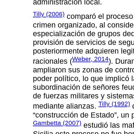
administración local.
Tilly (2006)
comparó el proceso 
crimen organizado, al consid
especialización de grupos dedi
provisión de servicios de seg
posteriormente adquieren legi
Weber, 2014
racionales (
). Dura
ampliaron sus zonas de contro
poder político, lo que implicó l
subordinación de señores feuda
de fuerzas militares y sistema
Tilly (1992)
mediante alianzas.
“construcción de Estado”, un 
Gambetta (2007)
estudió las maf
Sicilia este proceso no fue h