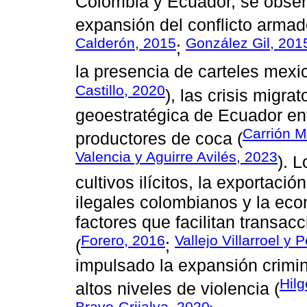
Colombia y Ecuador, se obser
expansión del conflicto arma
Calderón, 2015
González Gil, 201
;
la presencia de carteles mexi
Castillo, 2020
), las crisis migrat
geoestratégica de Ecuador ent
Carrión 
productores de coca (
Valencia y Aguirre Avilés, 2023
). 
cultivos ilícitos, la exportac
ilegales colombianos y la ec
factores que facilitan transac
Forero, 2016
Vallejo Villarroel y 
(
;
impulsado la expansión crimin
Hil
altos niveles de violencia (
Bravo-Grijalva, 2020