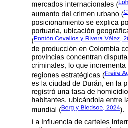
Loh
mercados internacionales (
C
aumento del crimen urbano (
posicionamiento se explica po
portuaria, ubicación geográfica
Pontón Cevallos y Rivera Vélez, 
(
de producción en Colombia co
provincias concentran disputas
criminales, lo que incrementa l
Freire Ag
regiones estratégicas (
es la ciudad de Durán, en la 
registró una tasa de homicid
habitantes, ubicándola entre 
Berg y Bledsoe, 2024
mundial (
).
La influencia de carteles inte