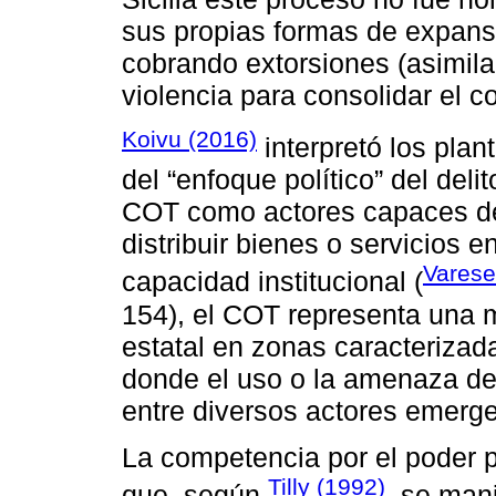
sus propias formas de expansi
cobrando extorsiones (asimila
violencia para consolidar el con
Koivu (2016)
interpretó los pla
del “enfoque político” del deli
COT como actores capaces de r
distribuir bienes o servicios 
Varese
capacidad institucional (
154), el COT representa una m
estatal en zonas caracterizad
donde el uso o la amenaza de 
entre diversos actores emer
La competencia por el poder 
Tilly (1992)
que, según
, se mani