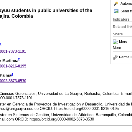
Automat
ayuu students in public universities of the
Send th
ajira, Colombia
Indicators
Related lin
Share
More
1
More
-0001-7373-1101
Permali
2
-Martínez
-0001-8216-0195
3
-Palma
-0002-3873-0530
iencias Gerenciales, Universidad de La Guajira, Riohacha, Colombia. E-mail:
0000-0001-7373-1101
ter en Gerencia de Proyectos de Investigación y Desarrollo, Universidad de 
ez@uniguajira.edu.co ORCID: https://orcid.org/0000-0001-8216-0195
ster en Sistemas de Gestión, Universidad del Atlántico, Barranquilla, Colombi
l.com ORCID: https://orcid.org/0000-0002-3873-0530