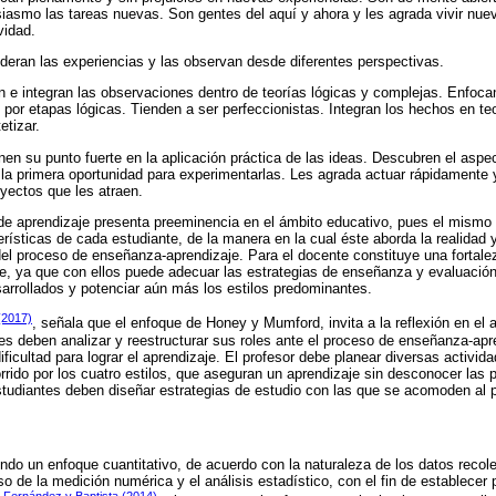
asmo las tareas nuevas. Son gentes del aquí y ahora y les agrada vivir nue
vidad.
ideran las experiencias y las observan desde diferentes perspectivas.
n e integran las observaciones dentro de teorías lógicas y complejas. Enfoc
, por etapas lógicas. Tienden a ser perfeccionistas. Integran los hechos en te
etizar.
nen su punto fuerte en la aplicación práctica de las ideas. Descubren el aspe
la primera oportunidad para experimentarlas. Les agrada actuar rápidamente 
oyectos que les atraen.
 de aprendizaje presenta preeminencia en el ámbito educativo, pues el mismo
rísticas de cada estudiante, de la manera en la cual éste aborda la realidad 
del proceso de enseñanza-aprendizaje. Para el docente constituye una fortalez
aje, ya que con ellos puede adecuar las estrategias de enseñanza y evaluaci
arrollados y potenciar aún más los estilos predominantes.
(2017)
, señala que el enfoque de Honey y Mumford, invita a la reflexión en el 
s deben analizar y reestructurar sus roles ante el proceso de enseñanza-apr
ficultad para lograr el aprendizaje. El profesor debe planear diversas activid
rrido por los cuatro estilos, que aseguran un aprendizaje sin desconocer las 
studiantes deben diseñar estrategias de estudio con las que se acomoden al 
iendo un enfoque cuantitativo, de acuerdo con la naturaleza de los datos recol
so de la medición numérica y el análisis estadístico, con el fin de establece
 Fernández y Baptista (2014)