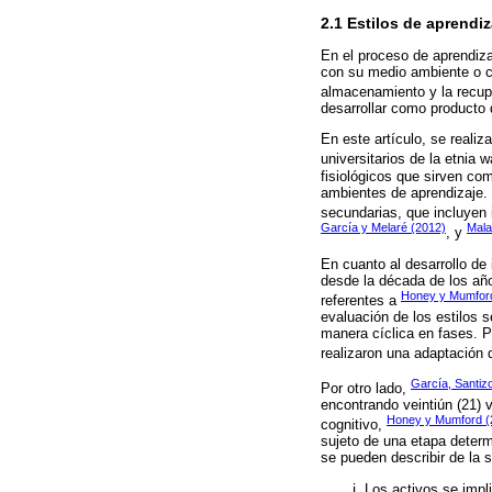
2.1 Estilos de aprendiz
En el proceso de aprendiza
con su medio ambiente o co
almacenamiento y la recuper
desarrollar como producto 
En este artículo, se realiz
universitarios de la etnia
fisiológicos que sirven co
ambientes de aprendizaje. P
secundarias, que incluyen 
García y Melaré (2012)
Mala
, y
En cuanto al desarrollo de 
desde la década de los año
Honey y Mumfor
referentes a
evaluación de los estilos s
manera cíclica en fases. P
realizaron una adaptación d
García, Santiz
Por otro lado,
encontrando veintiún (21) 
Honey y Mumford (
cognitivo,
sujeto de una etapa determi
se pueden describir de la 
Los activos se impl