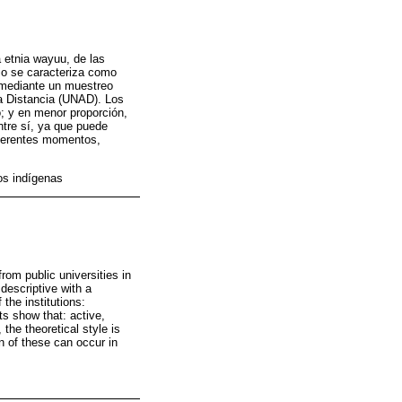
a etnia wayuu, de las
io se caracteriza como
s mediante un muestreo
y a Distancia (UNAD). Los
o; y en menor proporción,
ntre sí, ya que puede
diferentes momentos,
os indígenas
rom public universities in
descriptive with a
the institutions:
ts show that: active,
the theoretical style is
on of these can occur in