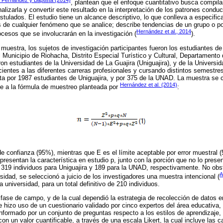
, plantean que el enfoque cuantitativo busca compila
nalizarla y convertir este resultado en la interpretación de los patrones cond
stulados. El estudio tiene un alcance descriptivo, lo que conlleva a especific
s de cualquier fenómeno que se analice; describe tendencias de un grupo o p
Hernández et al., 2014
rocesos que se involucrarán en la investigación (
).
 muestra, los sujetos de investigación participantes fueron los estudiantes de
 Municipio de Riohacha, Distrito Especial Turístico y Cultural, Departamento
n estudiantes de la Universidad de La Guajira (Uniguajira), y de la Universid
ientes a las diferentes carreras profesionales y cursando distintos semestr
a por 1987 estudiantes de Uniguajira, y por 375 de la UNAD. La muestra se c
Hernández et al. (2014)
te a la fórmula de muestreo planteada por
:
e confianza (95%), mientras que E es el límite aceptable por error muestral (
presentan la característica en estudio p, junto con la porción que no lo pres
 319 individuos para Uniguajira y 189 para la UNAD, respectivamente. No obs
A
sidad, se seleccionó a juicio de los investigadores una muestra intencional (
universidad, para un total definitivo de 210 individuos.
 fase de campo, y de la cual dependió la estrategia de recolección de datos en
 hizo uso de un cuestionario validado por cinco expertos del área educativa, 
nformado por un conjunto de preguntas respecto a los estilos de aprendizaje,
n un valor cuantificable, a través de una escala Likert, la cual incluye las c