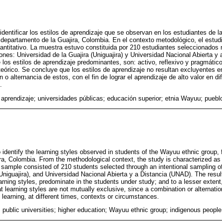
identificar los estilos de aprendizaje que se observan en los estudiantes de l
 departamento de la Guajira, Colombia. En el contexto metodológico, el estud
antitativo. La muestra estuvo constituida por 210 estudiantes seleccionado
ciones: Universidad de la Guajira (Uniguajira) y Universidad Nacional Abierta 
los estilos de aprendizaje predominantes, son: activo, reflexivo y pragmátic
 teórico. Se concluye que los estilos de aprendizaje no resultan excluyentes e
o alternancia de estos, con el fin de lograr el aprendizaje de alto valor en 
.
e aprendizaje; universidades públicas; educación superior; etnia Wayuu; puebl
o identify the learning styles observed in students of the Wayuu ethnic group, f
ra, Colombia. From the methodological context, the study is characterized as 
sample consisted of 210 students selected through an intentional sampling of 
Uniguajira), and Universidad Nacional Abierta y a Distancia (UNAD). The resul
arning styles, predominate in the students under study; and to a lesser extent, 
at learning styles are not mutually exclusive, since a combination or alternati
 learning, at different times, contexts or circumstances.
; public universities; higher education; Wayuu ethnic group; indigenous people