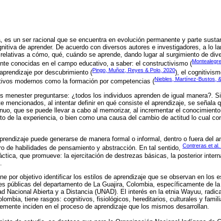
za, es un ser racional que se encuentra en evolución permanente y parte sustan
nitiva de aprender. De acuerdo con diversos autores e investigadores, a lo la
 relativas a cómo, qué, cuándo se aprende, dando lugar al surgimiento de div
Montealegre
e conocidas en el campo educativo, a saber: el constructivismo (
Pingo, Muñoz, Reyes & Polo, 2020
 aprendizaje por descubrimiento (
), el cognitivism
Niebles, Martínez-Bustos, 
tivos modernos como la formación por competencias (
s menester preguntarse: ¿todos los individuos aprenden de igual manera?. S
te mencionados, al intentar definir en qué consiste el aprendizaje, se señala
inuo, que se puede llevar a cabo al memorizar, al incrementar el conocimient
o de la experiencia, o bien como una causa del cambio de actitud lo cual conl
rendizaje puede generarse de manera formal o informal, dentro o fuera del a
Contreras et al.
ogro de habilidades de pensamiento y abstracción. En tal sentido,
tica, que promueve: la ejercitación de destrezas básicas, la posterior intern
.
ene por objetivo identificar los estilos de aprendizaje que se observan en los e
s públicas del departamento de La Guajira, Colombia, específicamente de la
idad Nacional Abierta y a Distancia (UNAD). El interés en la etnia Wayuu, rad
lombia, tiene rasgos: cognitivos, fisiológicos, hereditarios, culturales y famil
lemente inciden en el proceso de aprendizaje que los mismos desarrollan.