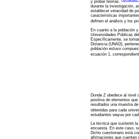
y probar teorías.
durante la investigación, a
establecer veracidad de po
características importante
definen el análisis y los p
En cuanto a la población y
Universidades Públicas del
Específicamente, se tomaro
Distancia (UNAD), pertenec
población estuvo compuest
ecuación 1, correspondien
Donde Z obedece al nivel d
positiva de elementos que 
resultados una muestra de
obtenidas para cada univer
estudiantes wayuu por cada 
La técnica que sustentó la
encuesta. En este caso, se
Dicho cuestionario está co
afirmaciones que cuentan co