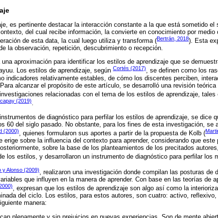
aje
je, es pertinente destacar la interacción constante a la que está sometido el
ntexto, del cual recibe información, la convierte en conocimiento por medio d
Bertrán, 2018
ación de esta data, la cual luego utiliza y transforma (
). Esta ex
de la observación, repetición, descubrimiento o recepción.
a una aproximación para identificar los estilos de aprendizaje que se demuest
Cortés (2017)
 wayuu. Los estilos de aprendizaje, según
, se definen como los ras
mo indicadores relativamente estables, de cómo los discentes perciben, inte
ara alcanzar el propósito de este artículo, se desarrolló una revisión teórica
investigaciones relacionadas con el tema de los estilos de aprendizaje, tale
capay (2019)
.
instrumentos de diagnóstico para perfilar los estilos de aprendizaje, se dice 
s 60 del siglo pasado. No obstante, para los fines de esta investigación, s
d (2000)
Marti
, quienes formularon sus aportes a partir de la propuesta de Kolb (
e erige sobre la influencia del contexto para aprender, considerando que este
osteriormente, sobre la base de los planteamientos de los precitados autor
e los estilos, y desarrollaron un instrumento de diagnóstico para perfilar los
o y Alonso (2009)
, realizaron una investigación donde compilan las posturas de d
variables que influyen en la manera de aprender. Con base en las teorías de a
2000)
, expresan que los estilos de aprendizaje son algo así como la interioriz
nada del ciclo. Los estilos, para estos autores, son cuatro: activo, reflexivo,
siguiente manera:
ican plenamente y sin prejuicios en nuevas experiencias. Son de mente abier