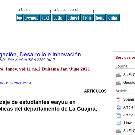
igación, Desarrollo e Innovación
Services 
6
On-line version
ISSN
2389-9417
Journal
ro. Innov. vol.11 no.2 Duitama Jan./June 2021
SciELO
Google
306.v11.n2.2021.12761
Article
ARTÍCULOS
Spanis
izaje de estudiantes wayuu en
Article
licas del departamento de La Guajira,
Article
How to 
SciELO