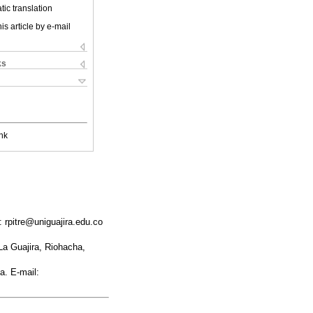
ic translation
is article by e-mail
ks
nk
 rpitre@uniguajira.edu.co
La Guajira, Riohacha,
a. E-mail: