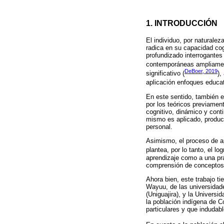
1. INTRODUCCIÓN
El individuo, por naturale
radica en su capacidad cog
profundizado interrogantes
contemporáneas ampliament
DeBoer, 2019
significativo (
),
aplicación enfoques educa
En este sentido, también e
por los teóricos previamen
cognitivo, dinámico y cont
mismo es aplicado, product
personal.
Asimismo, el proceso de ap
plantea, por lo tanto, el l
aprendizaje como a una prác
comprensión de conceptos
Ahora bien, este trabajo ti
Wayuu, de las universidade
(Uniguajira), y la Univers
la población indígena de Co
particulares y que indudab