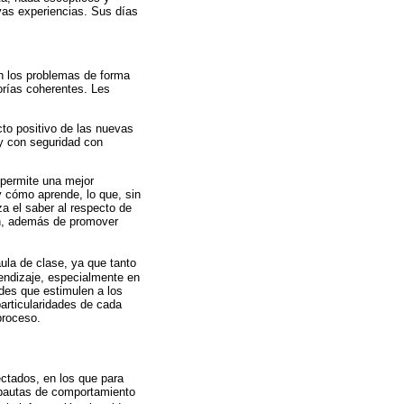
vas experiencias. Sus días
an los problemas de forma
orías coherentes. Les
cto positivo de las nuevas
y con seguridad con
 permite una mejor
y cómo aprende, lo que, sin
a el saber al respecto de
ón, además de promover
aula de clase, ya que tanto
endizaje, especialmente en
ades que estimulen a los
particularidades de cada
proceso.
ectados, en los que para
r pautas de comportamiento