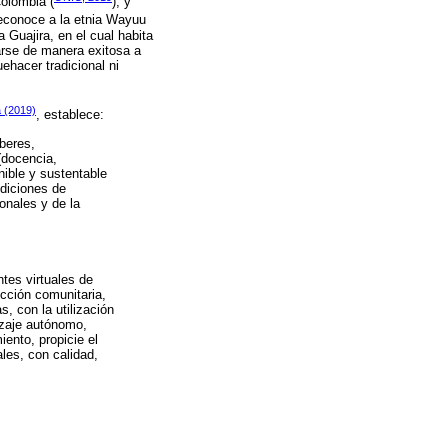
Colombia (
), y
reconoce a la etnia Wayuu
Guajira, en el cual habita
larse de manera exitosa a
ehacer tradicional ni
a (2019)
, establece:
beres,
(docencia,
nible y sustentable
ndiciones de
ionales y de la
ntes virtuales de
ección comunitaria,
s, con la utilización
izaje autónomo,
ento, propicie el
les, con calidad,