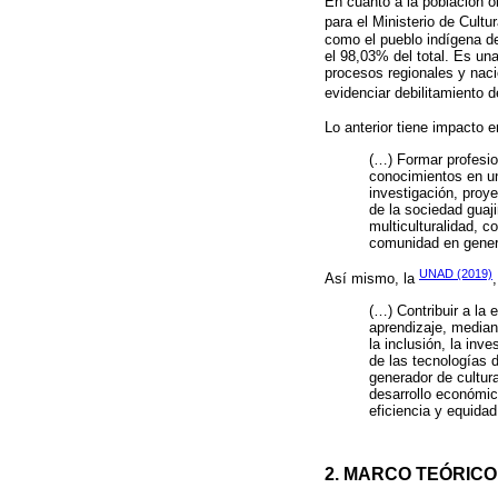
En cuanto a la población o
para el Ministerio de Cul
como el pueblo indígena de
el 98,03% del total. Es un
procesos regionales y nacio
evidenciar debilitamiento d
Lo anterior tiene impacto 
(…) Formar profesio
conocimientos en un
investigación, proye
de la sociedad guaj
multiculturalidad, c
comunidad en genera
UNAD (2019)
Así mismo, la
(…) Contribuir a la 
aprendizaje, mediant
la inclusión, la inv
de las tecnologías 
generador de cultur
desarrollo económic
eficiencia y equidad
2. MARCO TEÓRIC