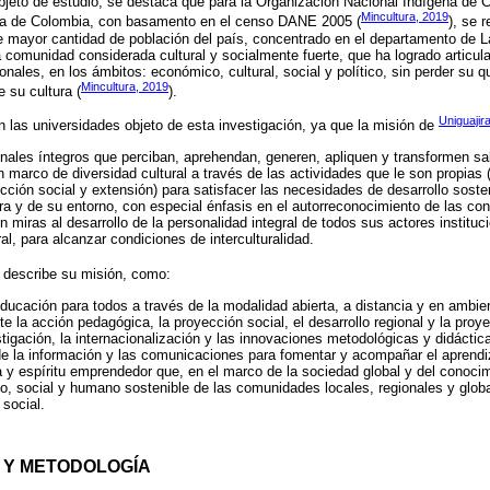
bjeto de estudio, se destaca que para la Organización Nacional Indígena de 
Mincultura, 2019
tura de Colombia, con basamento en el censo DANE 2005 (
), se 
 mayor cantidad de población del país, concentrado en el departamento de La 
a comunidad considerada cultural y socialmente fuerte, que ha logrado articu
nales, en los ámbitos: económico, cultural, social y político, sin perder su qu
Mincultura, 2019
e su cultura (
).
Uniguajir
en las universidades objeto de esta investigación, ya que la misión de
nales íntegros que perciban, aprehendan, generen, apliquen y transformen sa
 marco de diversidad cultural a través de las actividades que le son propias 
cción social y extensión) para satisfacer las necesidades de desarrollo soste
ira y de su entorno, con especial énfasis en el autorreconocimiento de las co
on miras al desarrollo de la personalidad integral de todos sus actores instituc
l, para alcanzar condiciones de interculturalidad.
, describe su misión, como:
educación para todos a través de la modalidad abierta, a distancia y en ambie
e la acción pedagógica, la proyección social, el desarrollo regional y la proy
estigación, la internacionalización y las innovaciones metodológicas y didáctica
de la información y las comunicaciones para fomentar y acompañar el aprend
a y espíritu emprendedor que, en el marco de la sociedad global y del conocimi
o, social y humano sostenible de las comunidades locales, regionales y globa
 social.
O Y METODOLOGÍA