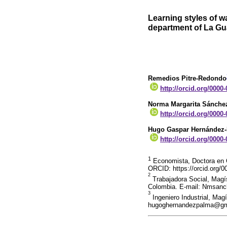
Learning styles of w
department of La Gu
Remedios Pitre-Redondo
http://orcid.org/0000
Norma Margarita Sánchez
http://orcid.org/0000
Hugo Gaspar Hernández
http://orcid.org/0000
1
Economista, Doctora en C
ORCID: https://orcid.org/
2
Trabajadora Social, Magís
Colombia. E-mail: Nmsanch
3
Ingeniero Industrial, Magí
hugoghernandezpalma@gmai