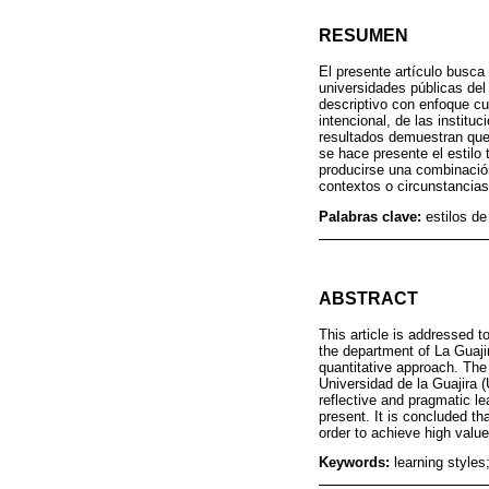
RESUMEN
El presente artículo busca 
universidades públicas del
descriptivo con enfoque cu
intencional, de las institu
resultados demuestran que 
se hace presente el estilo
producirse una combinación 
contextos o circunstancias
Palabras clave:
estilos d
ABSTRACT
This article is addressed t
the department of La Guaji
quantitative approach. The 
Universidad de la Guajira (
reflective and pragmatic le
present. It is concluded th
order to achieve high value
Keywords:
learning styles