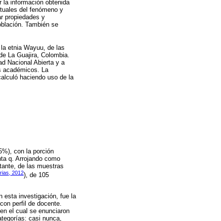
r la información obtenida
uctuales del fenómeno y
ar propiedades y
oblación. También se
 la etnia Wayuu, de las
 de La Guajira, Colombia.
ad Nacional Abierta y a
es académicos. La
alculó haciendo uso de la
5%), con la porción
enta q. Arrojando como
tante, de las muestras
rias, 2012
), de 105
 esta investigación, fue la
con perfil de docente.
 en el cual se enunciaron
ategorías: casi nunca,