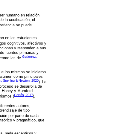
 ser humano en relación
e la codificación, el
periencia se puede
ran en los estudiantes
gos cognitivos, afectivos y
raccionan y responden a sus
 de fuentes primarias y
Gutiérrez,
s como las de
que los mismos se iniciaron
e asumen como principales
n, Sperling & Newton, 2020
). La
 proceso se desarrolla de
es, Honey y Mumford
Cortés, 2017
 mismos (
).
iferentes autores,
prendizaje de tipo
ación por parte de cada
 teórico y pragmático, que
ta, nada escépticos y