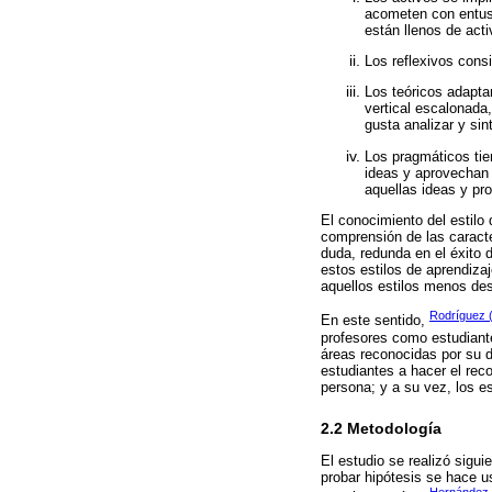
acometen con entusi
están llenos de acti
Los reflexivos cons
Los teóricos adapta
vertical escalonada
gusta analizar y sint
Los pragmáticos tie
ideas y aprovechan 
aquellas ideas y pr
El conocimiento del estilo
comprensión de las caracte
duda, redunda en el éxito 
estos estilos de aprendiz
aquellos estilos menos des
Rodríguez 
En este sentido,
profesores como estudiante
áreas reconocidas por su di
estudiantes a hacer el reco
persona; y a su vez, los e
2.2 Metodología
El estudio se realizó sigu
probar hipótesis se hace u
Hernández,