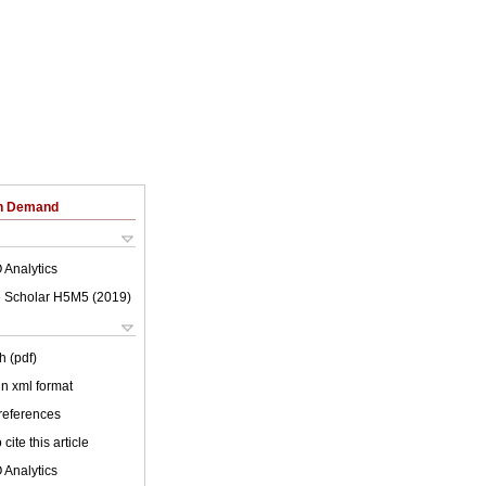
on Demand
 Analytics
 Scholar H5M5 (
2019
)
h (pdf)
 in xml format
 references
cite this article
 Analytics