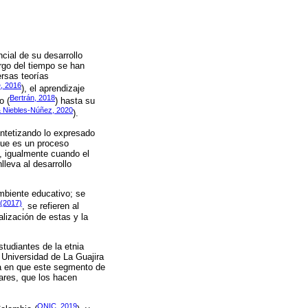
cial de su desarrollo
rgo del tiempo se han
ersas teorías
, 2016
), el aprendizaje
Bertrán, 2018
o (
) hasta su
& Niebles-Núñez, 2020
).
intetizando lo expresado
 que es un proceso
o, igualmente cuando el
leva al desarrollo
mbiente educativo; se
 (2017)
, se refieren al
alización de estas y la
studiantes de la etnia
 Universidad de La Guajira
ica en que este segmento de
iares, que los hacen
ONIC, 2019