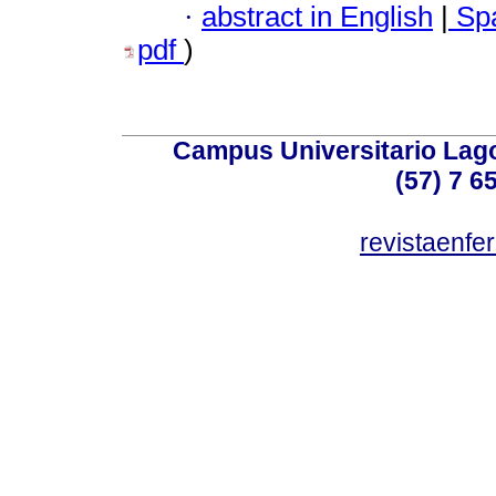
·
abstract in English
|
Spa
pdf
)
Campus Universitario Lago
(57) 7 6
revistaenf