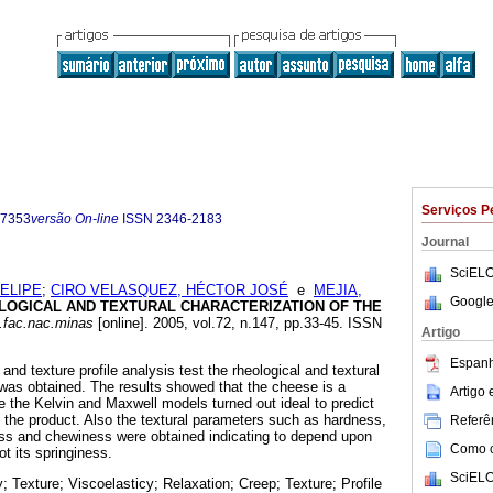
Serviços P
-7353
versão On-line
ISSN
2346-2183
Journal
SciELO
ELIPE
;
CIRO VELASQUEZ, HÉCTOR JOSÉ
e
MEJIA,
Google
LOGICAL AND TEXTURAL CHARACTERIZATION OF THE
.fac.nac.minas
[online]. 2005, vol.72, n.147, pp.33-45. ISSN
Artigo
Espanh
and texture profile analysis test the rheological and textural
as obtained. The results showed that the cheese is a
Artigo
e the Kelvin and Maxwell models turned out ideal to predict
 the product. Also the textural parameters such as hardness,
Referên
s and chewiness were obtained indicating to depend upon
Como ci
ot its springiness.
SciELO
; Texture; Viscoelasticy; Relaxation; Creep; Texture; Profile