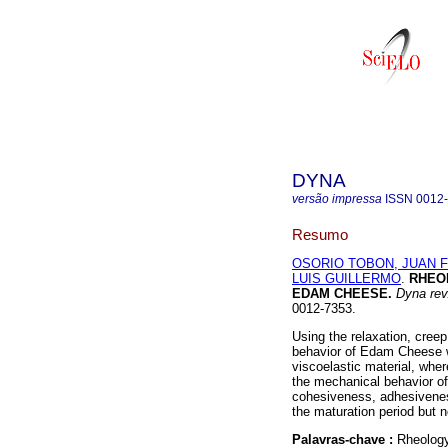
DYNA
versão impressa
ISSN
0012
Resumo
OSORIO TOBON, JUAN F
LUIS GUILLERMO
.
RHEO
EDAM CHEESE
.
Dyna rev
0012-7353.
Using the relaxation, creep 
behavior of Edam Cheese w
viscoelastic material, wher
the mechanical behavior of
cohesiveness, adhesivenes
the maturation period but n
Palavras-chave :
Rheology