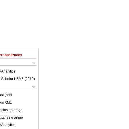
ersonalizados
 Analytics
 Scholar H5M5 (
2019
)
ol (pdf)
 em XML
cias do artigo
tar este artigo
 Analytics