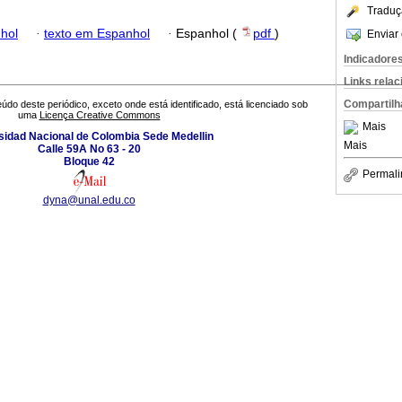
Traduç
hol
·
texto em Espanhol
·
Espanhol (
pdf
)
Enviar 
Indicadore
Links rela
Compartilh
údo deste periódico, exceto onde está identificado, está licenciado sob
uma
Licença Creative Commons
Mais
sidad Nacional de Colombia Sede Medellin
Mais
Calle 59A No 63 - 20
Bloque 42
Permali
dyna@unal.edu.co