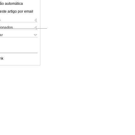
ão automática
este artigo por email
s
cionados
ar
nk