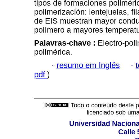
tipos de formaciones poliméri
polimerización: lentejuelas, f
de EIS muestran mayor conduct
polímero a mayores temperatu
Palavras-chave :
Electro-pol
polimérica.
·
resumo em Inglês
·
pdf
)
Todo o conteúdo deste pe
licenciado sob um
Universidad Naciona
Calle 