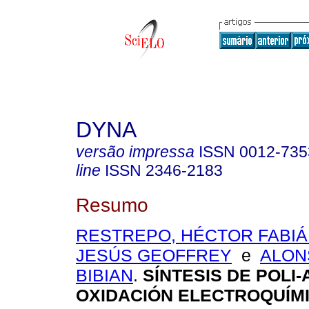
DYNA
versão impressa
ISSN
0012-735
line
ISSN
2346-2183
Resumo
RESTREPO, HÉCTOR FABI
JESÚS GEOFFREY
e
ALON
BIBIAN
.
SÍNTESIS DE POLI-
OXIDACIÓN ELECTROQUÍM