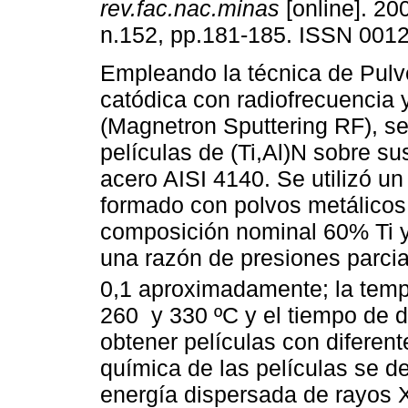
rev.fac.nac.minas
[online]. 200
n.152, pp.181-185. ISSN 001
Empleando la técnica de Pulv
catódica con radiofrecuencia
(Magnetron Sputtering RF), s
películas de (Ti,Al)N sobre su
acero AISI 4140. Se utilizó un
formado con polvos metálicos 
composición nominal 60% Ti y
una razón de presiones parcia
0,1 aproximadamente; la tempe
260 y 330 ºC y el tiempo de d
obtener películas con diferen
química de las películas se d
energía dispersada de rayos 