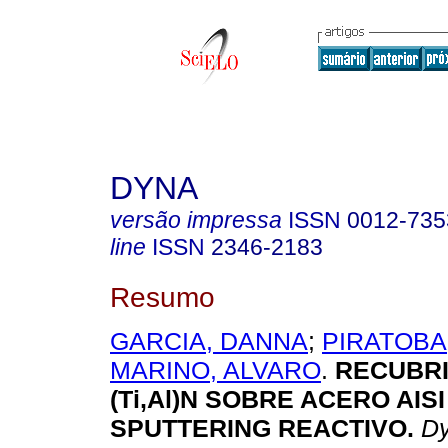
DYNA
versão impressa
ISSN
0012-735
line
ISSN
2346-2183
Resumo
GARCIA, DANNA
;
PIRATOBA
MARINO, ALVARO
.
RECUBRI
(Ti,Al)N SOBRE ACERO AIS
SPUTTERING REACTIVO
.
Dy