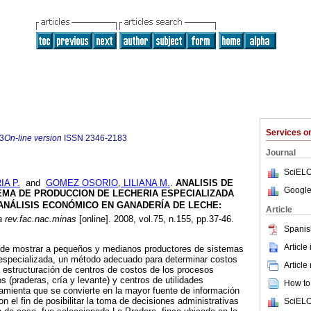
Services 
3
On-line version
ISSN
2346-2183
Journal
SciELO
A P.
and
GOMEZ OSORIO, LILIANA M.
.
ANALISIS DE
Google
EMA DE PRODUCCION DE LECHERIA ESPECIALIZADA
ANÁLISIS ECONÓMICO EN GANADERÍA DE LECHE:
Article
 rev.fac.nac.minas
[online]. 2008, vol.75, n.155, pp.37-46.
Spanis
Article
nde mostrar a pequeños y medianos productores de sistemas
 especializada, un método adecuado para determinar costos
Article
 estructuración de centros de costos de los procesos
os (praderas, cría y levante) y centros de utilidades
How to 
ramienta que se convierte en la mayor fuente de información
n el fin de posibilitar la toma de decisiones administrativas
SciELO