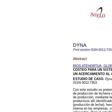
DYNA
Print version
ISSN
0012-735
Abstract
RIOS ATEHORTUA, GLORI
COSTEO PARA UN SIST
UN ACERCAMIENTO AL 
ESTUDIO DE CASO
.
Dyna
ISSN 0012-7353.
Con este estudio se prete
de producción de lechería
de producción, mediante la
productivos allí identificad
(producción de leche); her
interna en las empresas, co