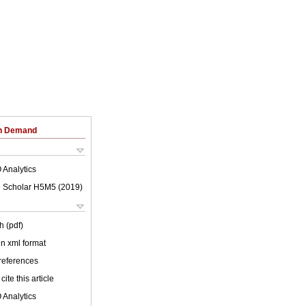
on Demand
 Analytics
 Scholar H5M5 (
2019
)
h (pdf)
 in xml format
 references
cite this article
 Analytics