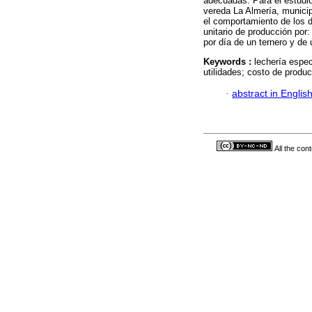
adecuadas. Para el estudio
vereda La Almería, municip
el comportamiento de los d
unitario de producción por
por día de un ternero y de 
Keywords :
lechería espec
utilidades; costo de produ
·
abstract in Englis
All the con