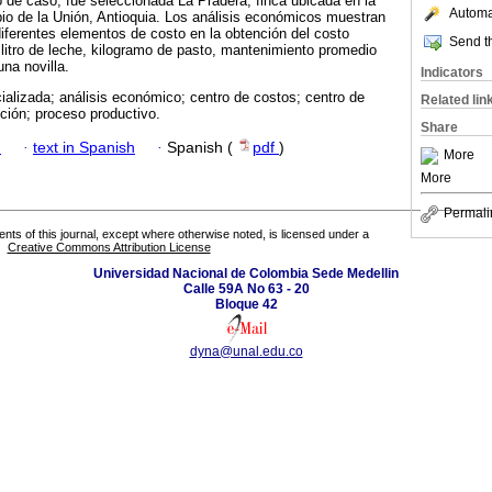
 de caso, fue seleccionada La Pradera, finca ubicada en la
Automat
io de la Unión, Antioquia. Los análisis económicos muestran
iferentes elementos de costo en la obtención del costo
Send th
: litro de leche, kilogramo de pasto, mantenimiento promedio
una novilla.
Indicators
ializada; análisis económico; centro de costos; centro de
Related lin
cción; proceso productivo.
Share
h
·
text in Spanish
·
Spanish (
pdf
)
More
More
Permali
tents of this journal, except where otherwise noted, is licensed under a
Creative Commons Attribution License
Universidad Nacional de Colombia Sede Medellin
Calle 59A No 63 - 20
Bloque 42
dyna@unal.edu.co