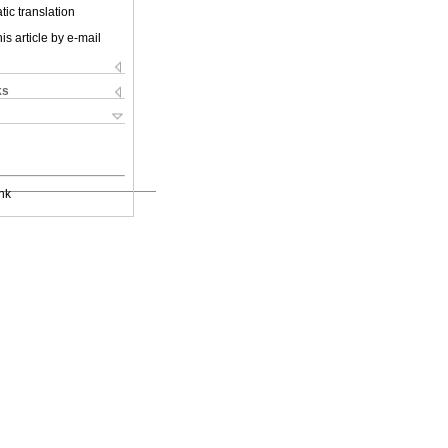
ic translation
is article by e-mail
ks
nk