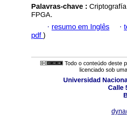
Palavras-chave :
Criptografí
FPGA.
·
resumo em Inglês
·
pdf
)
Todo o conteúdo deste pe
licenciado sob um
Universidad Naciona
Calle 
B
dyna