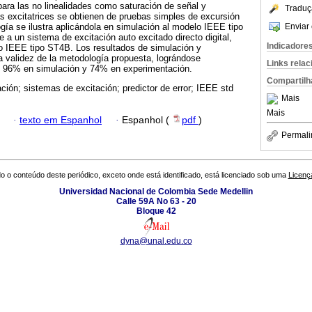
ara las no linealidades como saturación de señal y
Traduç
s excitatrices se obtienen de pruebas simples de excursión
Enviar 
gía se ilustra aplicándola en simulación al modelo IEEE tipo
a un sistema de excitación auto excitado directo digital,
Indicadore
o IEEE tipo ST4B. Los resultados de simulación y
 validez de la metodología propuesta, lográndose
Links rela
el 96% en simulación y 74% en experimentación.
Compartilh
cación; sistemas de excitación; predictor de error; IEEE std
Mais
Mais
·
texto em Espanhol
·
Espanhol (
pdf
)
Permali
o o conteúdo deste periódico, exceto onde está identificado, está licenciado sob uma
Licenç
Universidad Nacional de Colombia Sede Medellin
Calle 59A No 63 - 20
Bloque 42
dyna@unal.edu.co