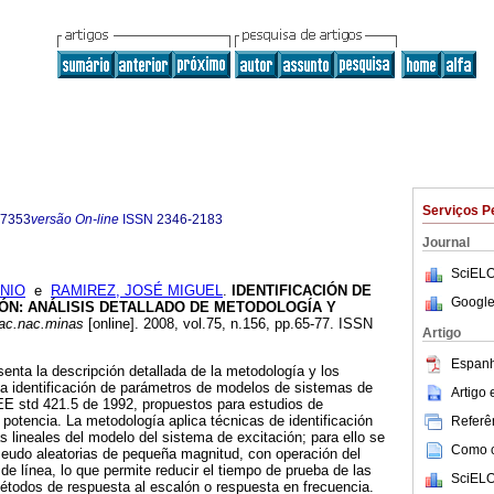
Serviços P
-7353
versão On-line
ISSN
2346-2183
Journal
SciELO
NIO
e
RAMIREZ, JOSÉ MIGUEL
.
IDENTIFICACIÓN DE
Google
IÓN: ANÁLISIS DETALLADO DE METODOLOGÍA Y
ac.nac.minas
[online]. 2008, vol.75, n.156, pp.65-77. ISSN
Artigo
Espanh
nta la descripción detallada de la metodología y los
la identificación de parámetros de modelos de sistemas de
Artigo
EE std 421.5 de 1992, propuestos para estudios de
 potencia. La metodología aplica técnicas de identificación
Referên
s lineales del modelo del sistema de excitación; para ello se
Como ci
seudo aleatorias de pequeña magnitud, con operación del
de línea, lo que permite reducir el tiempo de prueba de las
SciELO
étodos de respuesta al escalón o respuesta en frecuencia.