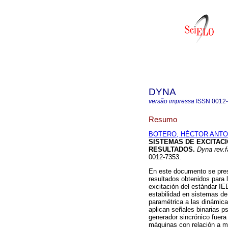
DYNA
versão impressa
ISSN
0012
Resumo
BOTERO, HÉCTOR ANTO
SISTEMAS DE EXCITAC
RESULTADOS
.
Dyna rev.f
0012-7353.
En este documento se prese
resultados obtenidos para 
excitación del estándar IE
estabilidad en sistemas de
paramétrica a las dinámica
aplican señales binarias p
generador sincrónico fuera 
máquinas con relación a m