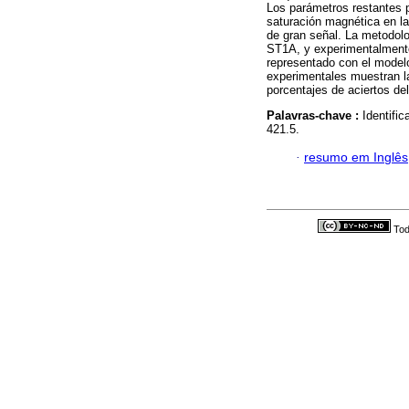
Los parámetros restantes p
saturación magnética en la
de gran señal. La metodolo
ST1A, y experimentalmente 
representado con el model
experimentales muestran la
porcentajes de aciertos d
Palavras-chave :
Identifi
421.5.
·
resumo em Inglês
Tod