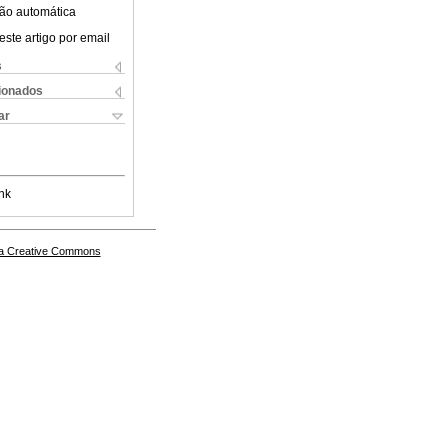
ão automática
este artigo por email
s
cionados
ar
nk
a Creative Commons