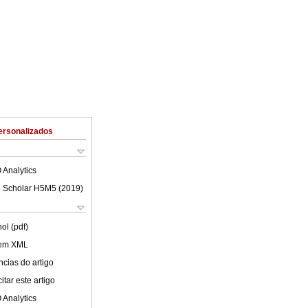
ersonalizados
 Analytics
 Scholar H5M5 (
2019
)
ol (pdf)
 em XML
cias do artigo
tar este artigo
 Analytics