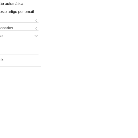
ão automática
este artigo por email
s
cionados
ar
nk