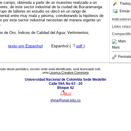
e campo, obtenida a partir de un muestreo realizado a un
Traduç
lleres, de este sector industrial de la ciudad de Bucaramanga.
Enviar 
rupo de talleres en estudio se ubicó en un rango de
biental entre muy mala y pésima, corroborando la hipótesis de
Indicadore
s por este sector industrial necesitan de manera urgente un
.
Links rela
ón de Oro; Índices de Calidad del Agua; Vertimientos;
Compartilh
Mais
·
texto em Espanhol
·
Espanhol (
pdf
)
Mais
Permali
údo deste periódico, exceto onde está identificado, está licenciado sob
uma
Licença Creative Commons
Universidad Nacional de Colombia Sede Medellin
Calle 59A No 63 - 20
Bloque 42
dyna@unal.edu.co