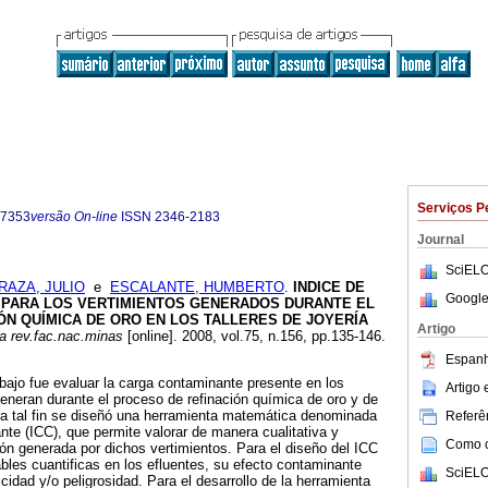
Serviços P
-7353
versão On-line
ISSN
2346-2183
Journal
SciELO
RAZA, JULIO
e
ESCALANTE, HUMBERTO
.
INDICE DE
Google
PARA LOS VERTIMIENTOS GENERADOS DURANTE EL
ÓN QUÍMICA DE ORO EN LOS TALLERES DE JOYERÍA
Artigo
 rev.fac.nac.minas
[online]. 2008, vol.75, n.156, pp.135-146.
Espanh
abajo fue evaluar la carga contaminante presente en los
Artigo
generan durante el proceso de refinación química de oro y de
ara tal fin se diseñó una herramienta matemática denominada
Referên
te (ICC), que permite valorar de manera cualitativa y
Como ci
ión generada por dichos vertimientos. Para el diseño del ICC
ables cuantificas en los efluentes, su efecto contaminante
SciELO
xicidad y/o peligrosidad. Para el desarrollo de la herramienta