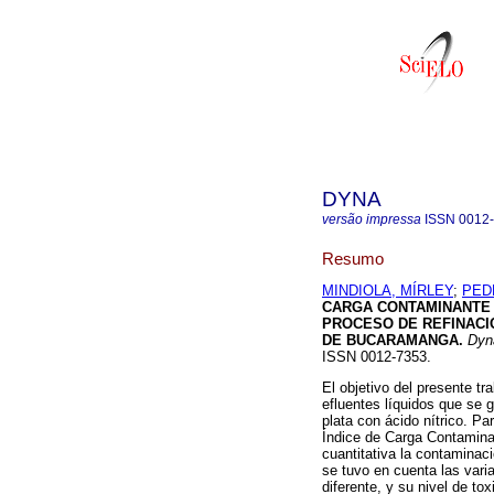
DYNA
versão impressa
ISSN
0012
Resumo
MINDIOLA, MÍRLEY
;
PED
CARGA CONTAMINANTE 
PROCESO DE REFINACI
DE BUCARAMANGA
.
Dyna
ISSN 0012-7353.
El objetivo del presente tr
efluentes líquidos que se 
plata con ácido nítrico. P
Índice de Carga Contaminan
cuantitativa la contaminac
se tuvo en cuenta las vari
diferente, y su nivel de to