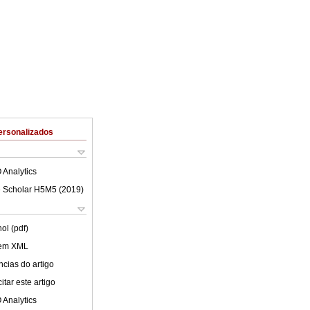
ersonalizados
 Analytics
 Scholar H5M5 (
2019
)
ol (pdf)
 em XML
cias do artigo
tar este artigo
 Analytics