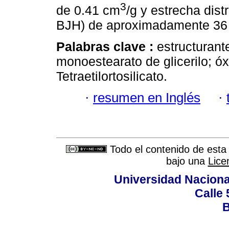
3
de 0.41 cm
/g y estrecha dis
BJH) de aproximadamente 36
Palabras clave :
estructurante
monoestearato de glicerilo; óxi
Tetraetilortosilicato.
·
resumen en Inglés
·
Todo el contenido de esta 
bajo una
Lice
Universidad Naciona
Calle 
B