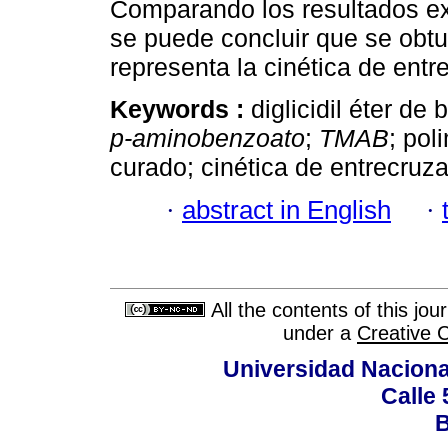
Comparando los resultados ex
se puede concluir que se obt
representa la cinética de ent
Keywords :
diglicidil éter d
p-aminobenzoato
;
TMAB
; pol
curado; cinética de entrecruz
·
abstract in English
·
All the contents of this jo
under a
Creative 
Universidad Naciona
Calle 
B