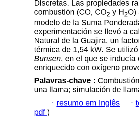
Discretas. Las propiedades r
combustión (CO, CO
y H
O) 
2
2
modelo de la Suma Ponderad
experimentación se llevó a 
Natural de la Guajira, un fact
térmica de 1,54 kW. Se utiliz
Bunsen
, en el que se inducía 
enriquecido con oxígeno prove
Palavras-chave :
Combustión 
una llama; simulación de llam
·
resumo em Inglês
·
pdf
)