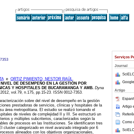
Serviços P
-7353
Journal
SciELO
TA
e
ORTIZ PIMIENTO, NESTOR RAÚL
.
Google
 NIVEL DE DESEMPEÑO EN LA GESTIÓN POR
ÍNICAS Y HOSPITALES DE BUCARAMANGA Y AMB.
Dyna
Artigo
. 2012, vol.79, n.175, pp.15-23. ISSN 0012-7353.
Espanh
caracterización sobre del nivel de desempeño en la gestión
ciones prestadoras de servicios, clínicas y hospitales de la
Artigo
 área metropolitana. El estudio se realizó tomando el
pitales de niveles de complejidad II y III. Se estructuró un
Referên
erios y múltiples subcriterios, caracterizados según la
Como ci
bles de procesos en las Instituciones. Se identificaron tres
l cluster categorizado en nivel avanzado integrado por 6
SciELO
procesos alineados con los objetivos organizacionales,