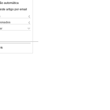
ão automática
este artigo por email
s
cionados
ar
nk