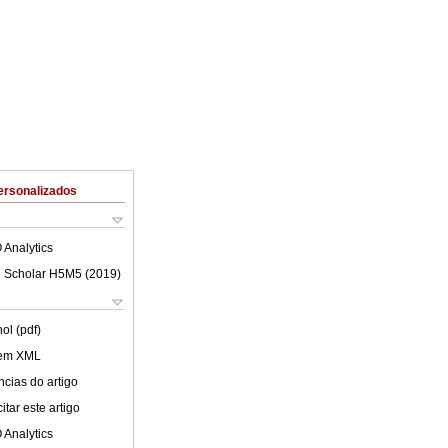
ersonalizados
 Analytics
 Scholar H5M5 (
2019
)
ol (pdf)
 em XML
cias do artigo
tar este artigo
 Analytics