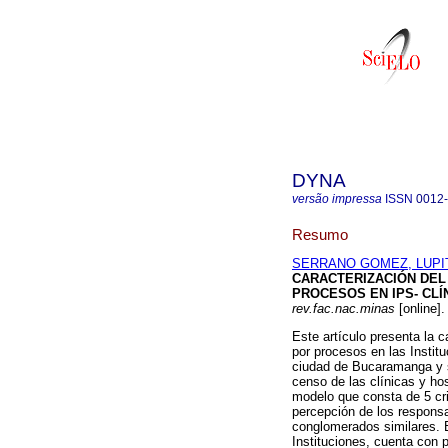
DYNA
versão impressa
ISSN
0012
Resumo
SERRANO GOMEZ, LUPI
CARACTERIZACIÓN DEL
PROCESOS EN IPS- CL
rev.fac.nac.minas
[online]
Este artículo presenta la 
por procesos en las Institu
ciudad de Bucaramanga y su
censo de las clínicas y hos
modelo que consta de 5 crit
percepción de los responsa
conglomerados similares. E
Instituciones, cuenta con 