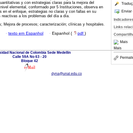
antitativas y con estrategias claras para la mejora del
Traduç
nivel elemental, conformado por 5 Instituciones, observa en
Enviar 
s en el enfoque, estrategias no claras y con fallas en su
reactivas a los problemas del día a día.
Indicadore
; Mejora de procesos; caracterización; clínicas y hospitales.
Links rela
·
texto em Espanhol
·
Espanhol (
pdf
)
Compartilh
Mais
Mais
sidad Nacional de Colombia Sede Medellin
Calle 59A No 63 - 20
Permali
Bloque 42
dyna@unal.edu.co