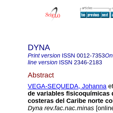
DYNA
Print version
ISSN
0012-7353
On
line version
ISSN
2346-2183
Abstract
VEGA-SEQUEDA, Johanna
et
de variables fisicoquímicas 
costeras del Caribe norte c
Dyna rev.fac.nac.minas
[onlin