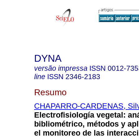
DYNA
versão impressa
ISSN
0012-735
line
ISSN
2346-2183
Resumo
CHAPARRO-CARDENAS, Silvi
Electrofisiología vegetal: aná
bibliométrico, métodos y ap
el monitoreo de las interacc