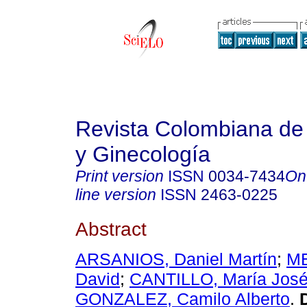
Revista Colombiana de 
y Ginecología
Print version
ISSN
0034-7434
On
line version
ISSN
2463-0225
Abstract
ARSANIOS, Daniel Martín
;
ME
David
;
CANTILLO, María Jos
GONZALEZ, Camilo Alberto
.
D