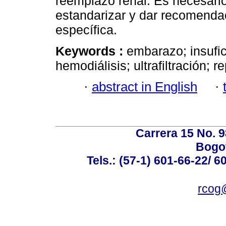
reemplazo renal. Es necesari
estandarizar y dar recomenda
específica.
Keywords :
embarazo; insufic
hemodiálisis; ultrafiltración; r
·
abstract in English
·
Carrera 15 No. 98
Bogot
Tels.: (57-1) 601-66-22/ 6
rcog