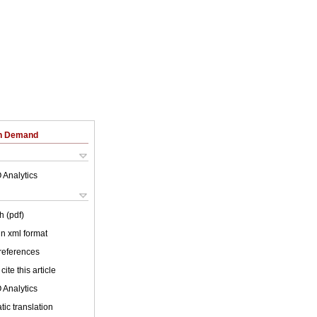
on Demand
 Analytics
h (pdf)
 in xml format
 references
cite this article
 Analytics
ic translation