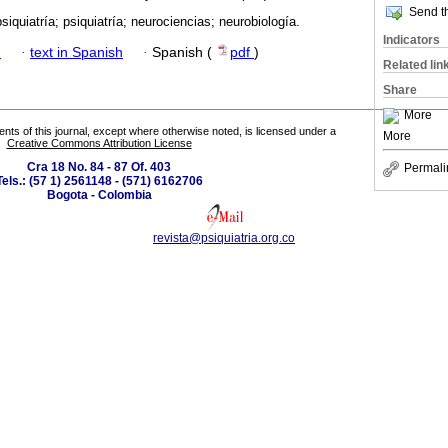
Send th
psiquiatría; psiquiatría; neurociencias; neurobiología.
Indicators
h
·
text in Spanish
·
Spanish (
pdf
)
Related lin
Share
More
tents of this journal, except where otherwise noted, is licensed under a
More
Creative Commons Attribution License
Cra 18 No. 84 - 87 Of. 403
Permali
Tels.: (57 1) 2561148 - (571) 6162706
Bogota - Colombia
revista@psiquiatria.org.co