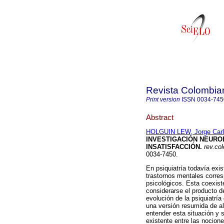
Revista Colombian
Print version
ISSN
0034-745
Abstract
HOLGUIN LEW, Jorge Car
INVESTIGACIÓN NEUROB
INSATISFACCIÓN
.
rev.col
0034-7450.
En psiquiatría todavía exi
trastornos mentales corre
psicológicos. Esta coexis
considerarse el producto d
evolución de la psiquiatría
una versión resumida de a
entender esta situación y 
existente entre las nocione