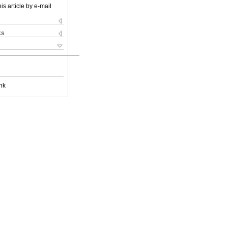
is article by e-mail
ks
nk