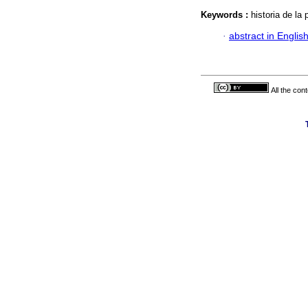
Keywords :
historia de la 
·
abstract in Englis
All the con