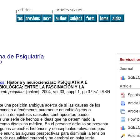
a de Psiquiatría
Services 
0
Journal
SciELO
los
.
Historia y neurociencias:
:
PSIQUIATRÍA
E
Article
IOLÓGICA: ENTRE LA FASCINACIÓN Y LA
omb.psiquiatr.
[online]. 2004, vol.33, suppl.1, pp.37-57. ISSN
Spanis
Article
ste una posición ambigua acerca de si las causas de los
sponden a fenómenos puramente neurobiológicos o
Article
tencia de hipótesis causales contrapuestas puede
e una serie de hechos e ideas que ha determinado la
How to 
 como disciplina médica. En el presente artículo se presenta
SciELO
lgunos aspectos históricos y conceptuales relevantes para
se enuncian algunas perspectivas para disminuir la tensión
Automat
s de casualidad cerebral y no cerebral en psiquiatría.