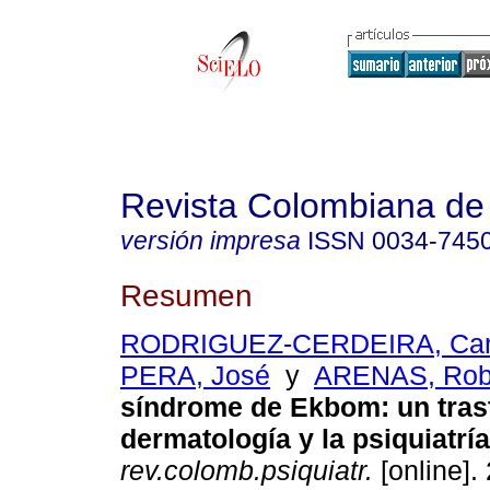
Revista Colombiana de 
versión impresa
ISSN
0034-745
Resumen
RODRIGUEZ-CERDEIRA, Ca
PERA, José
y
ARENAS, Rob
síndrome de Ekbom
:
un tras
dermatología y la psiquiatría
rev.colomb.psiquiatr.
[online].