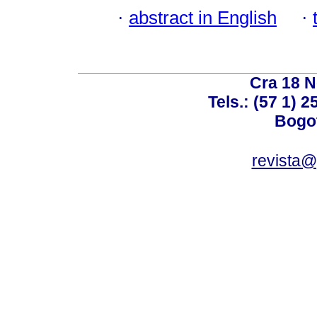
·
abstract in English
·
Cra 18 No
Tels.: (57 1) 
Bogot
revista@