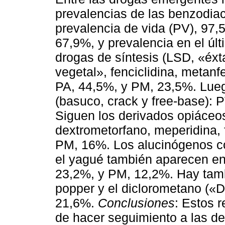
prevalencias de las benzodia
prevalencia de vida (PV), 97,5
67,9%, y prevalencia en el úl
drogas de síntesis (LSD, «éxt
vegetal», fenciclidina, metan
PA, 44,5%, y PM, 23,5%. Lue
(basuco, crack y free-base):
Siguen los derivados opiáceos
dextrometorfano, meperidina, 
PM, 16%. Los alucinógenos c
el yagué también aparecen en
23,2%, y PM, 12,2%. Hay tam
popper y el diclorometano («D
21,6%.
Conclusiones
: Estos 
de hacer seguimiento a las 