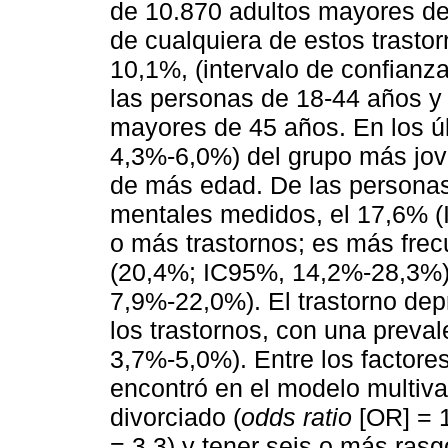
de 10.870 adultos mayores d
de cualquiera de estos trastor
10,1%, (intervalo de confian
las personas de 18-44 años y
mayores de 45 años. En los ú
4,3%-6,0%) del grupo más jov
de más edad. De las personas
mentales medidos, el 17,6% 
o más trastornos; es más frec
(20,4%; IC95%, 14,2%-28,3%)
7,9%-22,0%). El trastorno dep
los trastornos, con una preva
3,7%-5,0%). Entre los factores
encontró en el modelo multiva
divorciado (
odds ratio
[OR] = 1
= 3,3) y tener seis o más rasg