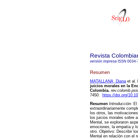
Revista Colombian
versión impresa
ISSN
0034-
Resumen
MATALLANA, Diana
et al.
juicios morales en la En
Colombia
.
rev.colomb.psiq
7450.
https://doi.org/10.1
Resumen
Introducción:
El 
extraordinariamente compl
los otros, las motivacione
los juicios morales sobre 
Mental, se exploraron aspe
emociones, la empatía y los
otro.
Objetivo:
Describir lo
Mental en relación con el