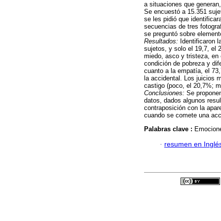
a situaciones que generan,
Se encuestó a 15.351 suje
se les pidió que identific
secuencias de tres fotogra
se preguntó sobre elemento
Resultados:
Identificaron 
sujetos, y solo el 19,7, e
miedo, asco y tristeza, en
condición de pobreza y dife
cuanto a la empatía, el 73
la accidental. Los juicios
castigo (poco, el 20,7%; m
Conclusiones:
Se proponen
datos, dados algunos resul
contraposición con la apare
cuando se comete una acci
Palabras clave :
Emocione
·
resumen en Inglé