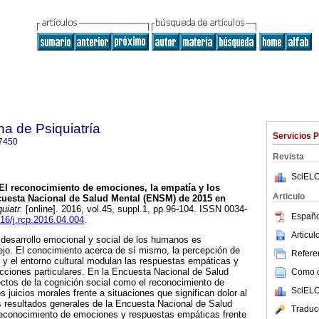
a de Psiquiatría
Servicios 
7450
Revista
SciELO
El reconocimiento de emociones, la empatía y los
Articulo
cuesta Nacional de Salud Mental (ENSM) de 2015 en
uiatr.
[online]. 2016, vol.45, suppl.1, pp.96-104. ISSN 0034-
Españo
016/j.rcp.2016.04.004
.
Articu
desarrollo emocional y social de los humanos es
ejo. El conocimiento acerca de sí mismo, la percepción de
Referen
s y el entorno cultural modulan las respuestas empáticas y
acciones particulares. En la Encuesta Nacional de Salud
Como ci
ctos de la cognición social como el reconocimiento de
SciELO
 juicios morales frente a situaciones que significan dolor al
s resultados generales de la Encuesta Nacional de Salud
Traduc
 reconocimiento de emociones y respuestas empáticas frente