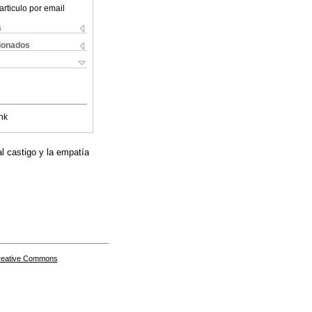
articulo por email
s
cionados
nk
al castigo y la empatía
Creative Commons