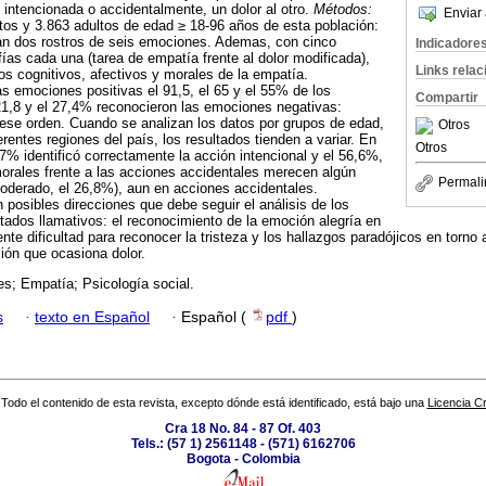
 intencionada o accidentalmente, un dolor al otro.
Métodos:
Enviar 
tos y 3.863 adultos de edad ≥ 18-96 años de esta población:
aran dos rostros de seis emociones. Ademas, con cinco
Indicadore
fías cada una (tarea de empatía frente al dolor modificada),
Links rela
s cognitivos, afectivos y morales de la empatía.
las emociones positivas el 91,5, el 65 y el 55% de los
Compartir
l 21,8 y el 27,4% reconocieron las emociones negativas:
 ese orden. Cuando se analizan los datos por grupos de edad,
Otros
rentes regiones del país, los resultados tienden a variar. En
Otros
,7% identificó correctamente la acción intencional y el 56,6%,
 morales frente a las acciones accidentales merecen algún
Permali
oderado, el 26,8%), aun en acciones accidentales.
 posibles direcciones que debe seguir el análisis de los
tados llamativos: el reconocimiento de la emoción alegría en
nte dificultad para reconocer la tristeza y los hallazgos paradójicos en torno 
ón que ocasiona dolor.
s; Empatía; Psicología social.
s
·
texto en Español
·
Español (
pdf
)
Todo el contenido de esta revista, excepto dónde está identificado, está bajo una
Licencia 
Cra 18 No. 84 - 87 Of. 403
Tels.: (57 1) 2561148 - (571) 6162706
Bogota - Colombia