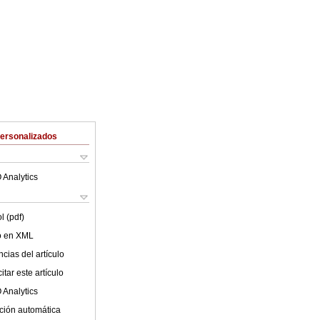
Personalizados
 Analytics
l (pdf)
lo en XML
cias del artículo
tar este artículo
 Analytics
ción automática